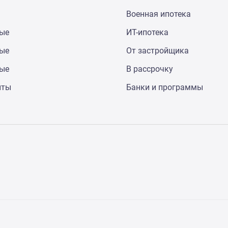
Военная ипотека
ные
ИТ-ипотека
ные
От застройщика
ные
В рассрочку
нты
Банки и программы