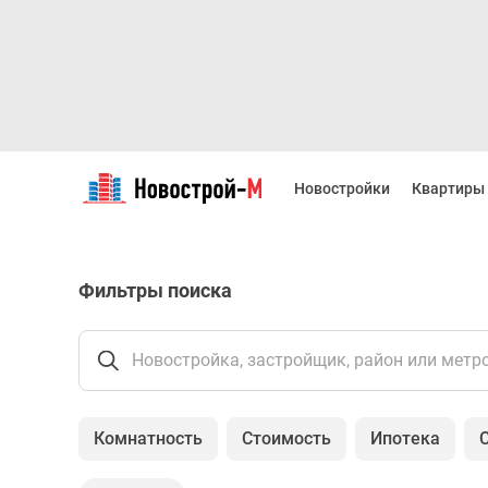
Новостройки
Квартиры
Новостройки
Квартиры
Ипотека
Новостройки
Москвы
Новостройки
Фильтры поиска
Подмосковья
Новостройки
Новой
Москвы
Новостройка, застройщик, район или метр
Готовые
новостройки
Новостройки
Комнатность
Стоимость
Ипотека
на
карте