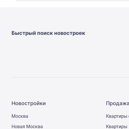
новостроек
Эксперты
и
авторы
О
проекте
Быстрый поиск новостроек
Контакты
Реклама
на
сайте
Vk
Дзен
Машино-
места
Апартаменты
#траншевая
ипотека
#рассрочка
Новостройки
Продажа
ИТ-
ипотека
Москва
Квартиры 
Квартиры
со
Новая Москва
Квартиры
скидками