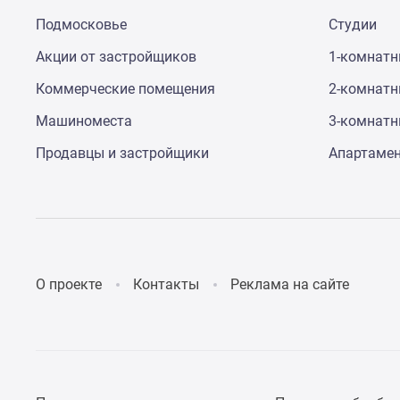
до
Подмосковье
Студии
41%
Видео
Акции от застройщиков
1-комнат
360°
новостроек
Коммерческие помещения
2-комнат
Субсидированная
Машиноместа
3-комнат
застройщиком
Rutube
Продавцы и застройщики
Апартаме
Поиск
дома
в
Москве
Программа
реновации
в
Москве
О проекте
Контакты
Реклама на сайте
Новостройки
премиум-
класса
Новостройки
бизнес-
класса