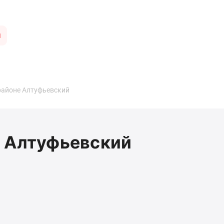
ы
районе Алтуфьевский
е Алтуфьевский