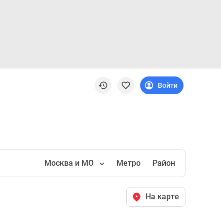
Войти
Москва и МО
Метро
Район
На карте