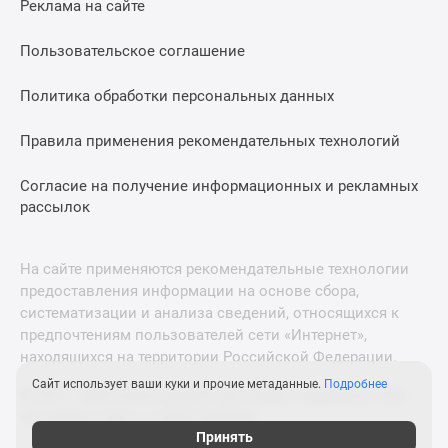
Реклама на сайте
Дзен
Машино-
Пользовательское соглашение
места
Апартаменты
Политика обработки персональных данных
#траншевая
Правила применения рекомендательных технологий
ипотека
#рассрочка
Согласие на получение информационных и рекламных
ИТ-
рассылок
ипотека
Квартиры
со
На сайте применяются рекомендательные технологии
скидками
предоставления информации на основе сбора,
до
систематизации и анализа сведений, относящихся к
41%
предпочтениям пользователей сети «Интернет»,
находящихся на территории Российской Федерации.
Видео
360°
Сайт использует ваши куки и прочие метаданные.
Подробнее
© 2011—2026 Новострой-М. Все права защищены. Всё,
новостроек
что нужно знать о новостройках
Субсидированная
Принять