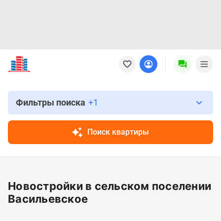
Новостройки
Квартиры
Ипотека
Новостройки
Москвы
Фильтры поиска
+1
Новостройки
Подмосковья
Поиск квартиры
Новостройки
Новой
Москвы
Готовые
Новостройки в сельском поселении
новостройки
Новостройки
Васильевское
на
карте