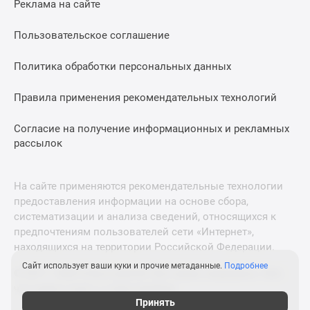
Реклама на сайте
Дзен
Машино-
Пользовательское соглашение
места
Апартаменты
Политика обработки персональных данных
#траншевая
Правила применения рекомендательных технологий
ипотека
#рассрочка
Согласие на получение информационных и рекламных
ИТ-
рассылок
ипотека
Квартиры
со
На сайте применяются рекомендательные технологии
скидками
предоставления информации на основе сбора,
до
систематизации и анализа сведений, относящихся к
41%
предпочтениям пользователей сети «Интернет»,
находящихся на территории Российской Федерации.
Видео
360°
Сайт использует ваши куки и прочие метаданные.
Подробнее
© 2011—2026 Новострой-М. Все права защищены. Всё,
новостроек
что нужно знать о новостройках
Субсидированная
Принять