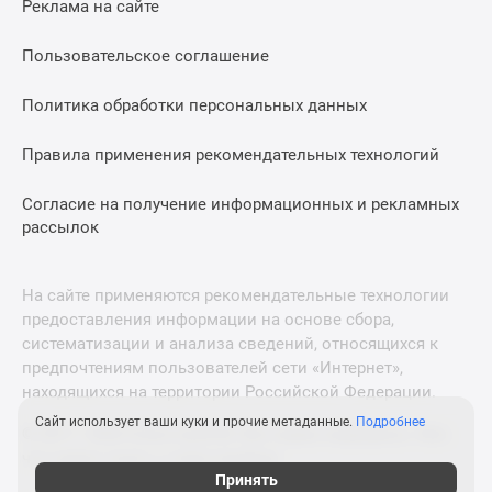
Реклама на сайте
Дзен
Машино-
Пользовательское соглашение
места
Апартаменты
Политика обработки персональных данных
#траншевая
Правила применения рекомендательных технологий
ипотека
#рассрочка
Согласие на получение информационных и рекламных
ИТ-
рассылок
ипотека
Квартиры
со
На сайте применяются рекомендательные технологии
скидками
предоставления информации на основе сбора,
до
систематизации и анализа сведений, относящихся к
41%
предпочтениям пользователей сети «Интернет»,
находящихся на территории Российской Федерации.
Видео
360°
Сайт использует ваши куки и прочие метаданные.
Подробнее
© 2011—2026 Новострой-М. Все права защищены. Всё,
новостроек
что нужно знать о новостройках
Субсидированная
Принять