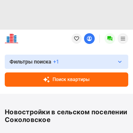
Новостройки
Квартиры
Ипотека
Новостройки
Москвы
Фильтры поиска
+1
Новостройки
Подмосковья
Поиск квартиры
Новостройки
Новой
Москвы
Готовые
Новостройки в сельском поселении
новостройки
Новостройки
Соколовское
на
карте