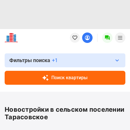
Новостройки
Квартиры
Ипотека
Новостройки
Москвы
Фильтры поиска
+1
Новостройки
Подмосковья
Поиск квартиры
Новостройки
Новой
Москвы
Готовые
Новостройки в сельском поселении
новостройки
Новостройки
Тарасовское
на
карте