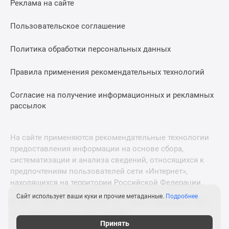
Реклама на сайте
Дзен
Машино-
Пользовательское соглашение
места
Апартаменты
Политика обработки персональных данных
#траншевая
Правила применения рекомендательных технологий
ипотека
#рассрочка
Согласие на получение информационных и рекламных
ИТ-
рассылок
ипотека
Квартиры
со
На сайте применяются рекомендательные технологии
скидками
предоставления информации на основе сбора,
до
систематизации и анализа сведений, относящихся к
41%
предпочтениям пользователей сети «Интернет»,
находящихся на территории Российской Федерации.
Видео
360°
Сайт использует ваши куки и прочие метаданные.
Подробнее
© 2011—2026 Новострой-М. Все права защищены. Всё,
новостроек
что нужно знать о новостройках
Субсидированная
Принять