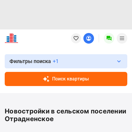
Новостройки
Квартиры
Ипотека
Новостройки
Москвы
Фильтры поиска
+1
Новостройки
Подмосковья
Поиск квартиры
Новостройки
Новой
Москвы
Готовые
Новостройки в сельском поселении
новостройки
Новостройки
Отрадненское
на
карте