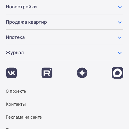
Новости
Новостройки
недвижимости
Мнение
Продажа квартир
эксперта
Аналитика
Ипотека
рынка
Покупателю
Журнал
Экспертиза
новостроек
Эксперты
и
авторы
О
О проекте
проекте
Контакты
Контакты
Реклама
на
Реклама на сайте
сайте
Vk