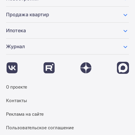
Новости
недвижимости
Продажа квартир
Мнение
эксперта
Ипотека
Аналитика
рынка
Журнал
Покупателю
Экспертиза
новостроек
Эксперты
и
авторы
О проекте
О
проекте
Контакты
Контакты
Реклама
Реклама на сайте
на
сайте
Пользовательское соглашение
Vk