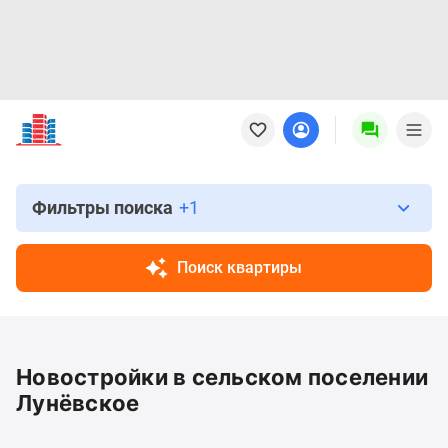
Новостройки
Квартиры
Ипотека
Новостройки
Москвы
Фильтры поиска
+1
Новостройки
Подмосковья
Поиск квартиры
Новостройки
Новой
Москвы
Готовые
Новостройки в сельском поселении
новостройки
Новостройки
Лунёвское
на
карте