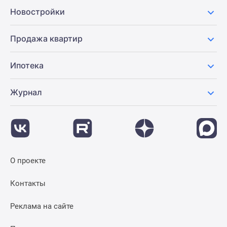
Новости
Новостройки
недвижимости
Мнение
Продажа квартир
эксперта
Аналитика
Ипотека
рынка
Покупателю
Журнал
Экспертиза
новостроек
Эксперты
и
авторы
О
О проекте
проекте
Контакты
Контакты
Реклама
на
Реклама на сайте
сайте
Vk