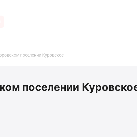
ы
городском поселении Куровское
ском поселении Куровско