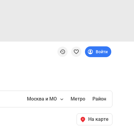
Войти
Москва и МО
Метро
Район
На карте