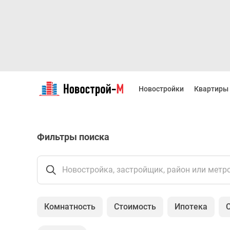
Новостройки
Квартиры
Новостройки
Квартиры
Ипотека
Новостройки
Москвы
Новостройки
Фильтры поиска
Подмосковья
Новостройки
Новой
Москвы
Новостройка, застройщик, район или метр
Готовые
новостройки
Новостройки
Комнатность
Стоимость
Ипотека
на
карте