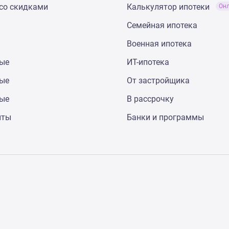
со скидками
Калькулятор ипотеки
Он
Семейная ипотека
Военная ипотека
ные
ИТ-ипотека
ные
От застройщика
ные
В рассрочку
нты
Банки и программы