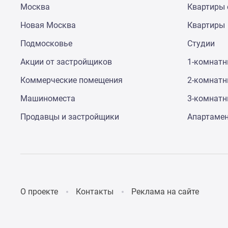
Москва
Квартиры 
до
41%
Новая Москва
Квартиры
Видео
360°
Подмосковье
Студии
новостроек
Субсидированная
Акции от застройщиков
1-комнат
застройщиком
Коммерческие помещения
2-комнат
Rutube
Поиск
Машиноместа
3-комнат
дома
в
Продавцы и застройщики
Апартаме
Москве
Программа
реновации
в
Москве
Новостройки
премиум-
О проекте
Контакты
Реклама на сайте
класса
Новостройки
бизнес-
класса