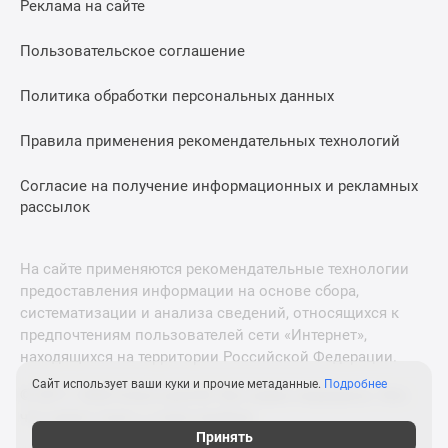
Реклама на сайте
Дзен
Машино-
Пользовательское соглашение
места
Апартаменты
Политика обработки персональных данных
#траншевая
Правила применения рекомендательных технологий
ипотека
#рассрочка
Согласие на получение информационных и рекламных
ИТ-
рассылок
ипотека
Квартиры
со
На сайте применяются рекомендательные технологии
скидками
предоставления информации на основе сбора,
до
систематизации и анализа сведений, относящихся к
41%
предпочтениям пользователей сети «Интернет»,
находящихся на территории Российской Федерации.
Видео
360°
Сайт использует ваши куки и прочие метаданные.
Подробнее
© 2011—2026 Новострой-М. Все права защищены. Всё,
новостроек
что нужно знать о новостройках
Субсидированная
Принять