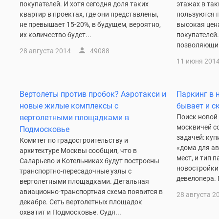
новостроек
покупателей. И хотя сегодня доля таких
этажах в та
Эксперты
квартир в проектах, где они представлены,
пользуются 
и
не превышает 15-20%, в будущем, вероятно,
высокая цен
авторы
их количество будет...
покупателей
О
позволяющим
проекте
28 августа 2014
49088
Контакты
11 июня 201
Реклама
на
сайте
Вертолеты против пробок? Аэротакси и
Паркинг в 
Vk
новые жилые комплексы с
бывает и с
Дзен
вертолетными площадками в
Поиск новой
Машино-
москвичей с
Подмосковье
места
задачей: куп
Апартаменты
Комитет по градостроительству и
«дома для ав
#траншевая
архитектуре Москвы сообщил, что в
мест, и тип 
ипотека
Саларьево и Котельниках будут построены
#рассрочка
новостройки
транспортно-пересадочные узлы с
ИТ-
девелопера. 
вертолетными площадками. Детальная
ипотека
авиационно-транспортная схема появится в
28 августа 2
Квартиры
декабре. Сеть вертолетных площадок
со
охватит и Подмосковье. Судя...
скидками