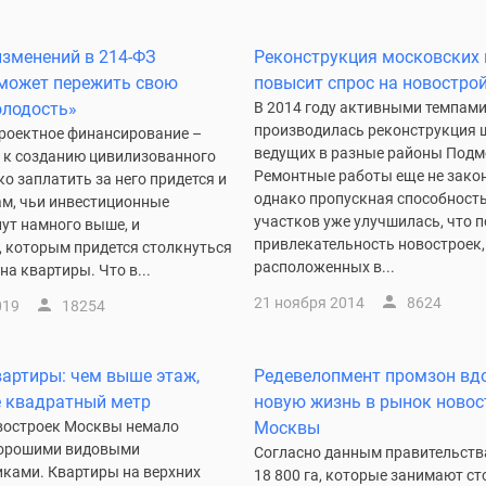
изменений в 214-ФЗ
Реконструкция московских
может пережить свою
повысит спрос на новостро
олодость»
В 2014 году активными темпам
производилась реконструкция 
проектное финансирование –
ведущих в разные районы Подм
 к созданию цивилизованного
Ремонтные работы еще не зако
о заплатить за него придется и
однако пропускная способност
м, чьи инвестиционные
участков уже улучшилась, что п
ут намного выше, и
привлекательность новостроек,
, которым придется столкнуться
расположенных в...
на квартиры. Что в...
21 ноября 2014
8624
019
18254
артиры: чем выше этаж,
Редевелопмент промзон вд
 квадратный метр
новую жизнь в рынок новос
востроек Москвы немало
Москвы
хорошими видовыми
Согласно данным правительств
иками. Квартиры на верхних
18 800 га, которые занимают с