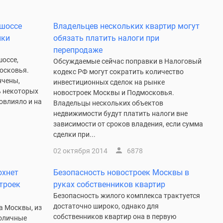
 шоссе
Владельцев нескольких квартир могут
йки
обязать платить налоги при
и
перепродаже
шоссе,
Обсуждаемые сейчас поправки в Налоговый
осковья.
кодекс РФ могут сократить количество
нчены,
инвестиционных сделок на рынке
ь некоторых
новостроек Москвы и Подмосковья.
овлияло и на
Владельцы нескольких объектов
недвижимости будут платить налоги вне
зависимости от сроков владения, если сумма
сделки при...
02 октября 2014
6878
охнет
Безопасность новостроек Москвы в
троек
руках собственников квартир
Безопасность жилого комплекса трактуется
достаточно широко, однако для
а Москвы, из
собственников квартир она в первую
толичные