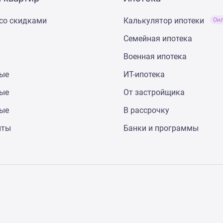
со скидками
Калькулятор ипотеки
Он
Семейная ипотека
Военная ипотека
ные
ИТ-ипотека
ные
От застройщика
ные
В рассрочку
нты
Банки и программы