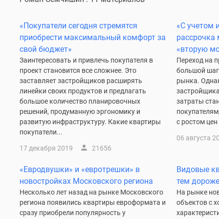
комнатные
Квартиры
«Покупатели сегодня стремятся
«С учетом 
на
карте
приобрести максимальный комфорт за
рассрочка 
Ипотечный
свой бюджет»
«вторую м
калькулятор
Заинтересовать и привлечь покупателя в
Переход на 
Семейная
проект становится все сложнее. Это
большой шаг
ипотека
заставляет застройщиков расширять
рынка. Однак
Военная
линейки своих продуктов и предлагать
застройщика
ипотека
большое количество планировочных
затраты стан
Банки
решений, продуманную эргономику и
покупателям
и
развитую инфраструктуру. Какие квартиры
с ростом цен 
программы
покупатели...
Медиа
06 августа 2
Новости
17 декабря 2019
21656
недвижимости
Мнение
«Евродвушки» и «евротрешки» в
Видовые кв
эксперта
новостройках Московского региона
тем дороже
Аналитика
рынка
Несколько лет назад на рынке Московского
На рынке но
Покупателю
региона появились квартиры евроформата и
объектов с 
Экспертиза
сразу приобрели популярность у
характерист