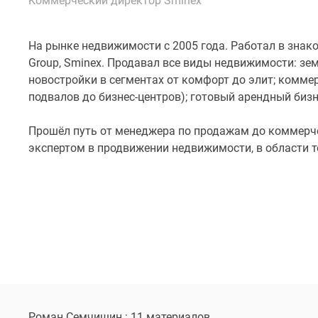
Коммерческий директор Sminex
Специальные
предложения
Коммерческие
помещения
На рынке недвижимости с 2005 года. Работал в знако
Продавцы
Group, Sminex. Продавал все виды недвижимости: земл
и
новостройки в сегментах от комфорт до элит; комм
застройщики
подвалов до бизнес-центров); готовый арендный бизн
Панорамы
новостроек
Видеообзор
Прошёл путь от менеджера по продажам до коммерче
новостроек
экспертом в продвижении недвижимости, в области т
Экспертиза
новостроек
Экология
Москвы
и
Подмосковья
Студии
1-
комнатные
2-
комнатные
3-
Роман Семчишин : 11 материалов