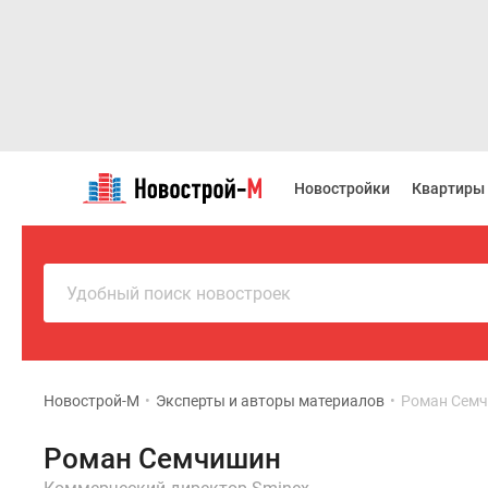
Новостройки
Квартиры
Новостройки
Квартиры
Ипотека
Новостройки
Москвы
Новостройки
Подмосковья
Удобный поиск новостроек
Новостройки
Новой
Москвы
Готовые
новостройки
Новострой-М
•
Эксперты и авторы материалов
•
Роман Сем
Новостройки
на
Роман Семчишин
карте