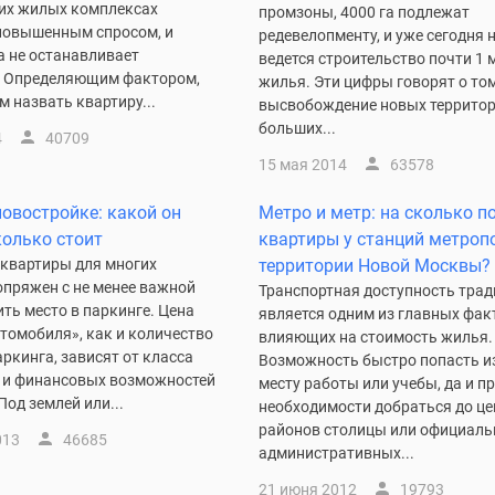
ких жилых комплексах
промзоны, 4000 га подлежат
повышенным спросом, и
редевелопменту, и уже сегодня 
а не останавливает
ведется строительство почти 1 м
. Определяющим фактором,
жилья. Эти цифры говорят о том
 назвать квартиру...
высвобождение новых территор
больших...
4
40709
15 мая 2014
63578
новостройке: какой он
Метро и метр: на сколько 
колько стоит
квартиры у станций метроп
 квартиры для многих
территории Новой Москвы?
опряжен с не менее важной
Транспортная доступность тра
ить место в паркинге. Цена
является одним из главных фак
томобиля», как и количество
влияющих на стоимость жилья.
паркинга, зависят от класса
Возможность быстро попасть и
 и финансовых возможностей
месту работы или учебы, да и п
Под землей или...
необходимости добраться до ц
районов столицы или официаль
013
46685
административных...
21 июня 2012
19793