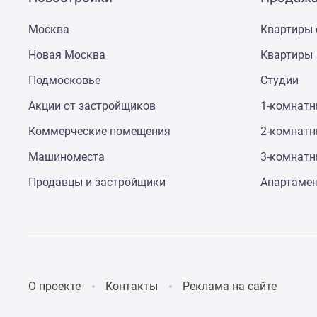
Рассрочка
Траншевая
Москва
Квартиры 
ипотека
Дома
Новая Москва
Квартиры
и
коттеджи
Подмосковье
Студии
Коттеджные
поселки
Акции от застройщиков
1-комнат
в
Коммерческие помещения
2-комнат
Новой
Москве
Машиноместа
3-комнат
Готовые
коттеджные
Продавцы и застройщики
Апартаме
поселки
Строящиеся
коттеджные
поселки
Коттеджные
поселки
в
О проекте
Контакты
Реклама на сайте
лесу
Коттеджные