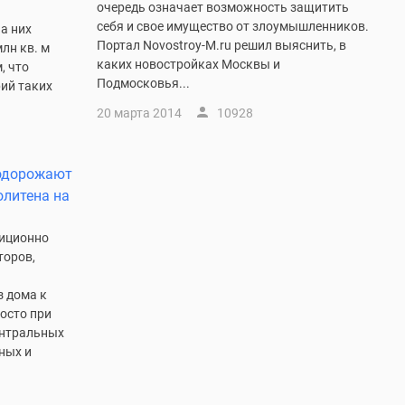
очередь означает возможность защитить
себя и свое имущество от злоумышленников.
на них
Портал Novostroy-M.ru решил выяснить, в
лн кв. м
каких новостройках Москвы и
, что
Подмосковья...
ий таких
20 марта 2014
10928
подорожают
олитена на
диционно
торов,
з дома к
росто при
ентральных
ных и