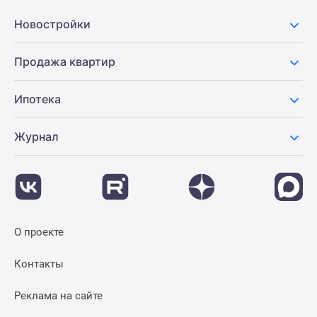
Новости
Новостройки
недвижимости
Мнение
эксперта
Продажа квартир
Аналитика
рынка
Ипотека
Покупателю
Экспертиза
Журнал
новостроек
Эксперты
и
авторы
О
проекте
О проекте
Контакты
Контакты
Реклама
на
Реклама на сайте
сайте
Vk