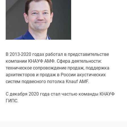
Специальные
предложения
Коммерческие
помещения
Продавцы
и
застройщики
Панорамы
В 2013-2020 годах работал в представительстве
новостроек
компании КНАУФ АМФ. Сфера деятельности:
Видеообзор
техническое сопровождение продаж, поддержка
новостроек
архитекторов и продаж в России акустических
Экспертиза
систем подвесного потолка Knauf AMF.
новостроек
С декабря 2020 года стал частью команды КНАУФ
Экология
ГИПС.
Москвы
и
Подмосковья
Студии