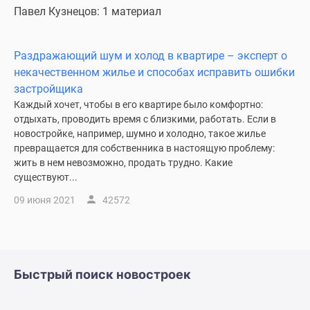
1-
Павел Кузнецов: 1 материал
комнатные
2-
комнатные
Раздражающий шум и холод в квартире – эксперт о
3-
некачественном жилье и способах исправить ошибки
комнатные
застройщика
Квартиры
Каждый хочет, чтобы в его квартире было комфортно:
отдыхать, проводить время с близкими, работать. Если в
на
новостройке, например, шумно и холодно, такое жилье
карте
превращается для собственника в настоящую проблему:
Ипотечный
жить в нем невозможно, продать трудно. Какие
калькулятор
существуют...
Семейная
09 июня 2021
42572
ипотека
Военная
ипотека
Банки
и
Быстрый поиск новостроек
программы
Медиа