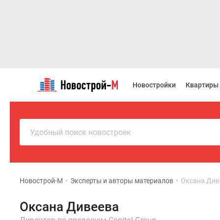
Новостройки
Квартиры
Новостройки
Квартиры
Ипотека
Новостройки
Москвы
Новостройки
Подмосковья
Удобный поиск новостроек
Новостройки
Новой
Москвы
Готовые
новостройки
Новострой-М
•
Эксперты и авторы материалов
•
Оксана Див
Новостройки
на
Оксана Дивеева
карте