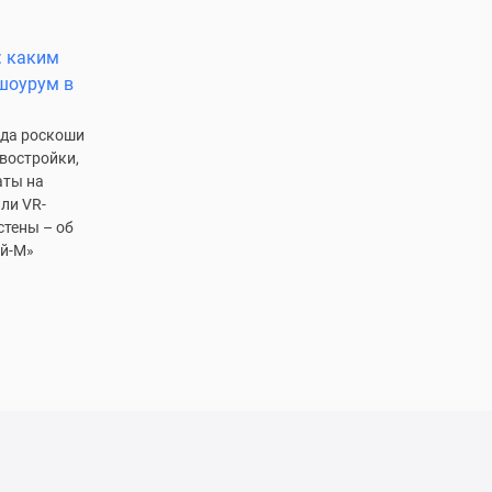
: каким
шоурум в
яда роскоши
востройки,
аты на
ли VR-
стены – об
ой-М»