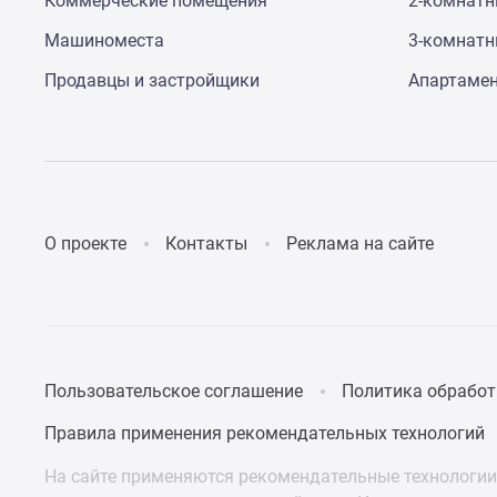
Коммерческие помещения
2-комнат
до
Машиноместа
3-комнат
41%
Видео
Продавцы и застройщики
Апартаме
360°
новостроек
Субсидированная
застройщиком
Rutube
Поиск
дома
в
О проекте
Контакты
Реклама на сайте
Москве
Программа
реновации
в
Москве
Новостройки
Пользовательское соглашение
Политика обработ
премиум-
класса
Правила применения рекомендательных технологий
Новостройки
бизнес-
На сайте применяются рекомендательные технологии 
класса