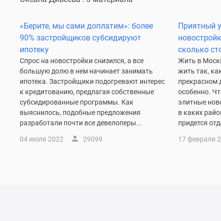
комнатные
Квартиры
«Берите, мы сами доплатим»: более
Приятный у
на
карте
90% застройщиков субсидируют
новостройк
Ипотечный
ипотеку
сколько ст
калькулятор
Спрос на новостройки снизился, а все
Жить в Москв
Семейная
большую долю в нем начинает занимать
жить так, ка
ипотека
ипотека. Застройщики подогревают интерес
прекрасном д
Военная
к кредитованию, предлагая собственные
особенно. Чт
ипотека
субсидированные программы. Как
элитные ново
Банки
выяснилось, подобные предложения
в каких райо
и
разработали почти все девелоперы...
придется отд
программы
Медиа
04 июля 2022
29099
17 февраля 
Новости
недвижимости
Мнение
эксперта
Аналитика
рынка
Покупателю
Экспертиза