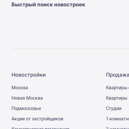
новостроек
Быстрый поиск новостроек
Эксперты
и
авторы
О
проекте
Контакты
Реклама
на
сайте
Vk
Дзен
Машино-
Новостройки
Продажа
места
Апартаменты
Москва
Квартиры 
#траншевая
ипотека
Новая Москва
Квартиры
#рассрочка
ИТ-
Подмосковье
Студии
ипотека
Квартиры
Акции от застройщиков
1-комнат
со
скидками