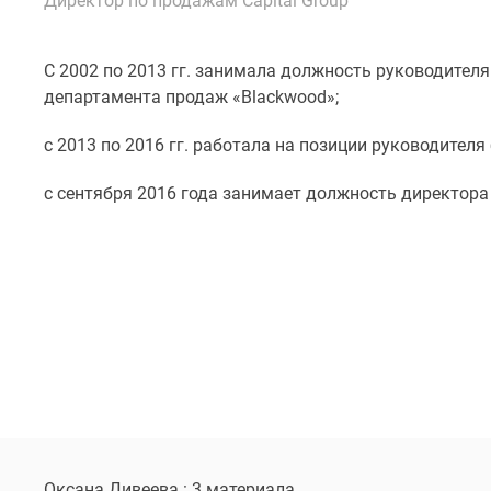
Директор по продажам Capital Group
Специальные
предложения
Коммерческие
помещения
С 2002 по 2013 гг. занимала должность руководител
Продавцы
департамента продаж «Blackwood»;
и
застройщики
с 2013 по 2016 гг. работала на позиции руководител
Панорамы
новостроек
с сентября 2016 года занимает должность директора 
Видеообзор
новостроек
Экспертиза
новостроек
Экология
Москвы
и
Подмосковья
Студии
1-
комнатные
2-
комнатные
3-
Оксана Дивеева : 3 материала