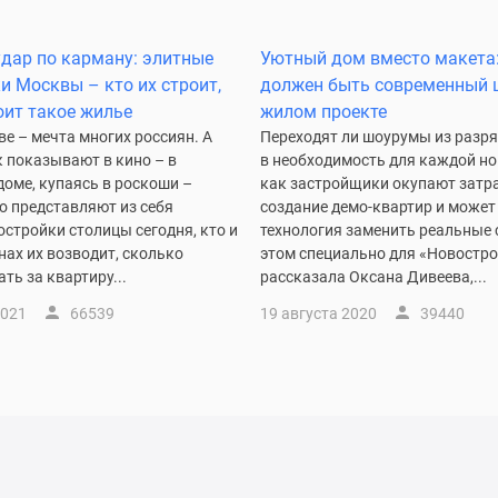
дар по карману: элитные
Уютный дом вместо макета
и Москвы – кто их строит,
должен быть современный 
оит такое жилье
жилом проекте
е – мечта многих россиян. А
Переходят ли шоурумы из разр
к показывают в кино – в
в необходимость для каждой но
оме, купаясь в роскоши –
как застройщики окупают затр
о представляют из себя
создание демо-квартир и может 
стройки столицы сегодня, кто и
технология заменить реальные 
нах их возводит, сколько
этом специально для «Новостр
ать за квартиру...
рассказала Оксана Дивеева,...
2021
66539
19 августа 2020
39440