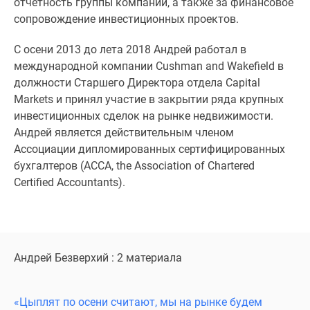
отчетность группы компаний, а также за финансовое
1-
сопровождение инвестиционных проектов.
комнатные
2-
С осени 2013 до лета 2018 Андрей работал в
комнатные
международной компании Cushman and Wakefield в
3-
должности Старшего Директора отдела Capital
комнатные
Markets и принял участие в закрытии ряда крупных
Квартиры
инвестиционных сделок на рынке недвижимости.
на
Андрей является действительным членом
карте
Ассоциации дипломированных сертифицированных
Ипотечный
бухгалтеров (АССА, the Association of Chartered
калькулятор
Certified Accountants).
Семейная
ипотека
Военная
ипотека
Банки
Андрей Безверхий : 2 материала
и
программы
«Цыплят по осени считают, мы на рынке будем
Медиа