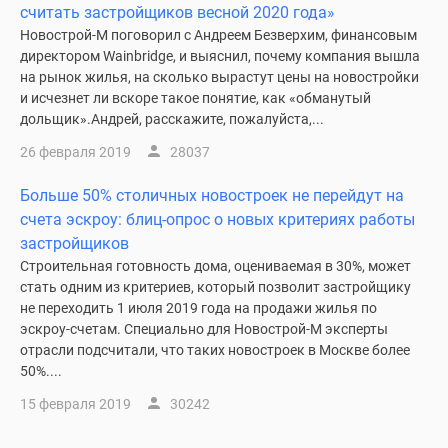
считать застройщиков весной 2020 года»
Новости
Новострой-М поговорил с Андреем Безверхим, финансовым
недвижимости
директором Wainbridge, и выяснил, почему компания вышла
Мнение
на рынок жилья, на сколько вырастут цены на новостройки
эксперта
и исчезнет ли вскоре такое понятие, как «обманутый
Аналитика
дольщик».​ Андрей, расскажите, пожалуйста,...
рынка
26 февраля 2019
28037
Покупателю
Экспертиза
Больше 50% столичных новостроек не перейдут на
новостроек
счета эскроу: блиц-опрос о новых критериях работы
Эксперты
застройщиков
и
Строительная готовность дома, оцениваемая в 30%, может
авторы
стать одним из критериев, который позволит застройщику
О
не переходить 1 июля 2019 года на продажи жилья по
проекте
эскроу-счетам. Специально для Новострой-М эксперты
Контакты
отрасли подсчитали, что таких новостроек в Москве более
50%....
Реклама
на
15 февраля 2019
30242
сайте
Vk