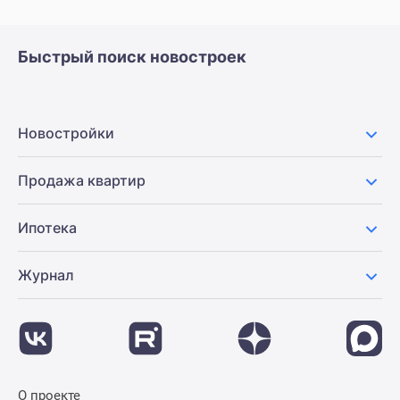
Дзен
Машино-
Быстрый поиск новостроек
места
Апартаменты
#траншевая
ипотека
Новостройки
#рассрочка
ИТ-
Продажа квартир
ипотека
Квартиры
Ипотека
со
скидками
Журнал
до
41%
Видео
360°
новостроек
Субсидированная
О проекте