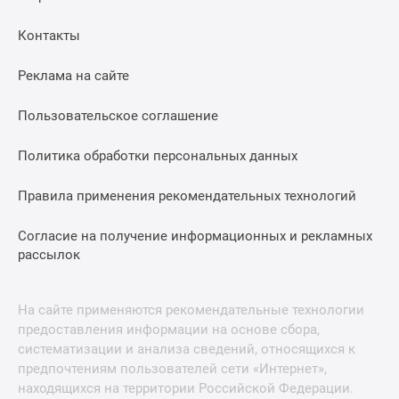
застройщиком
Rutube
Контакты
Поиск
дома
Реклама на сайте
в
Москве
Пользовательское соглашение
Программа
реновации
Политика обработки персональных данных
в
Правила применения рекомендательных технологий
Москве
Новостройки
Согласие на получение информационных и рекламных
премиум-
рассылок
класса
Новостройки
бизнес-
На сайте применяются рекомендательные технологии
класса
предоставления информации на основе сбора,
Рассрочка
систематизации и анализа сведений, относящихся к
Траншевая
предпочтениям пользователей сети «Интернет»,
находящихся на территории Российской Федерации.
ипотека