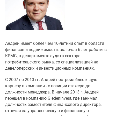
Специальные
предложения
Коммерческие
помещения
Продавцы
и
застройщики
Андрей имеет более чем 10-летний опыт в области
Панорамы
финансов и недвижимости, включая 6 лет работы в
новостроек
KPMG, в департаменте аудита сектора
Видеообзор
потребительского рынка, со специализацией на
новостроек
девелоперских и инвестиционных компаниях.
Экспертиза
С 2007 по 2013 гг. Андрей построил блестящую
новостроек
карьеру в компании - с позиции стажера до
Экология
должности менеджера. В начале 2013 г. Андрей
Москвы
перешел в компанию GledenInvest, где занимал
и
должность заместителя финансового директора,
Подмосковья
отвечая за управленческую и финансовую
Студии