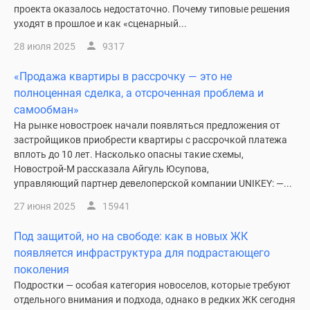
застройщиком
проекта оказалось недостаточно. Почему типовые решения
Rutube
уходят в прошлое и как «сценарный...
Поиск
28 июля 2025
9317
дома
в
«Продажа квартиры в рассрочку — это не
Москве
полноценная сделка, а отсроченная проблема и
Программа
самообман»
реновации
На рынке новостроек начали появляться предложения от
в
застройщиков приобрести квартиры с рассрочкой платежа
Москве
вплоть до 10 лет. Насколько опасны такие схемы,
Новострой-М рассказала Айгуль Юсупова,
Новостройки
управляющий партнер девелоперской компании UNIKEY: —...
премиум-
класса
27 июня 2025
15941
Новостройки
Под защитой, но на свободе: как в новых ЖК
бизнес-
появляется инфраструктура для подрастающего
класса
поколения
Рассрочка
Подростки — особая категория новоселов, которые требуют
Траншевая
отдельного внимания и подхода, однако в редких ЖК сегодня
ипотека