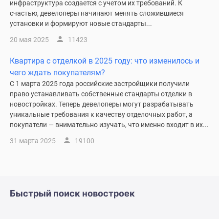
инфраструктура создается с учетом их требований. К
Дома
счастью, девелоперы начинают менять сложившиеся
и
установки и формируют новые стандарты...
коттеджи
20 мая 2025
11423
Коттеджные
поселки
Квартира с отделкой в 2025 году: что изменилось и
в
чего ждать покупателям?
Новой
С 1 марта 2025 года российские застройщики получили
Москве
право устанавливать собственные стандарты отделки в
Готовые
новостройках. Теперь девелоперы могут разрабатывать
коттеджные
уникальные требования к качеству отделочных работ, а
поселки
покупатели — внимательно изучать, что именно входит в их...
Строящиеся
31 марта 2025
19100
коттеджные
поселки
Коттеджные
поселки
Быстрый поиск новостроек
в
лесу
Коттеджные