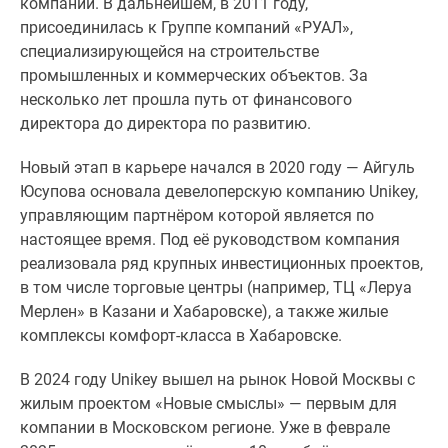
компании. В дальнейшем, в 2011 году,
1-
присоединилась к Группе компаний «РУАЛ»,
комнатные
специализирующейся на строительстве
2-
промышленных и коммерческих объектов. За
комнатные
несколько лет прошла путь от финансового
3-
директора до директора по развитию.
комнатные
Квартиры
Новый этап в карьере начался в 2020 году — Айгуль
на
Юсупова основала девелоперскую компанию Unikey,
карте
управляющим партнёром которой является по
Ипотечный
настоящее время. Под её руководством компания
калькулятор
реализовала ряд крупных инвестиционных проектов,
Семейная
в том числе торговые центры (например, ТЦ «Леруа
ипотека
Мерлен» в Казани и Хабаровске), а также жилые
Военная
комплексы комфорт-класса в Хабаровске.
ипотека
Банки
В 2024 году Unikey вышел на рынок Новой Москвы с
и
жилым проектом «Новые смыслы» — первым для
программы
компании в Московском регионе. Уже в феврале
Медиа