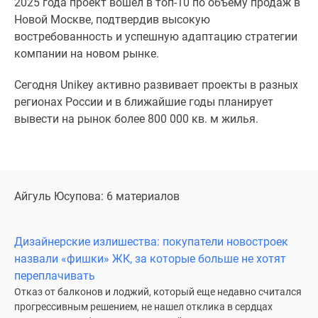
2025 года проект вошёл в топ-10 по объёму продаж в
Новости
Новой Москве, подтвердив высокую
недвижимости
востребованность и успешную адаптацию стратегии
Мнение
компании на новом рынке.
эксперта
Аналитика
Сегодня Unikey активно развивает проекты в разных
рынка
регионах России и в ближайшие годы планирует
Покупателю
вывести на рынок более 800 000 кв. м жилья.
Экспертиза
новостроек
Эксперты
и
Айгуль Юсупова: 6 материалов
авторы
О
проекте
Дизайнерские излишества: покупатели новостроек
Контакты
назвали «фишки» ЖК, за которые больше не хотят
Реклама
переплачивать
на
Отказ от балконов и лоджий, который еще недавно считался
сайте
прогрессивным решением, не нашел отклика в сердцах
Vk