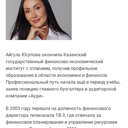
Специальные
предложения
Коммерческие
помещения
Продавцы
и
застройщики
Панорамы
Айгуль Юсупова окончила Казанский
новостроек
государственный финансово-экономический
Видеообзор
институт с отличием, получив профильное
новостроек
образование в области экономики и финансов.
Экспертиза
Профессиональный путь начала ещё в период учёбы,
новостроек
заняв позицию главного бухгалтера в аудиторской
Экология
компании «Ауди».
Москвы
В 2003 году перешла на должность финансового
и
директора телеканала ТВ-3, где отвечала за
Подмосковья
финансовое планирование и управление ресурсами
Студии