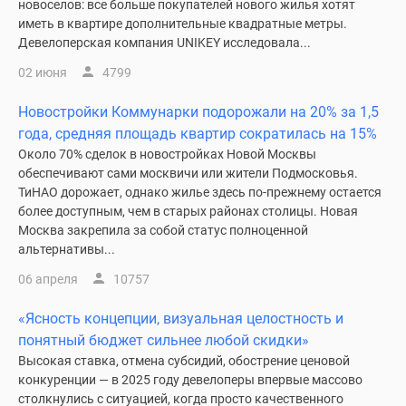
новоселов: все больше покупателей нового жилья хотят
Дзен
иметь в квартире дополнительные квадратные метры.
Машино-
Девелоперская компания UNIKEY исследовала...
места
02 июня
4799
Апартаменты
#траншевая
Новостройки Коммунарки подорожали на 20% за 1,5
ипотека
года, средняя площадь квартир сократилась на 15%
#рассрочка
Около 70% сделок в новостройках Новой Москвы
ИТ-
обеспечивают сами москвичи или жители Подмосковья.
ТиНАО дорожает, однако жилье здесь по-прежнему остается
ипотека
более доступным, чем в старых районах столицы. Новая
Квартиры
Москва закрепила за собой статус полноценной
со
альтернативы...
скидками
06 апреля
10757
до
41%
«Ясность концепции, визуальная целостность и
Видео
понятный бюджет сильнее любой скидки»
360°
Высокая ставка, отмена субсидий, обострение ценовой
новостроек
конкуренции — в 2025 году девелоперы впервые массово
Субсидированная
столкнулись с ситуацией, когда просто качественного