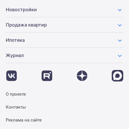
поселки
Новостройки
у
водоема
Продажа квартир
Коттеджные
поселки
Ипотека
в
ипотеку
Бизнес-
Журнал
центры
Коттеджи
Скидки
и
акции
О проекте
Макс
Контакты
Реклама на сайте