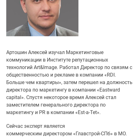
Специальные
предложения
Коммерческие
помещения
Продавцы
и
застройщики
Артошин Алексей изучал Маркетинговые
Панорамы
коммуникации в Институте репутационных
новостроек
технологий Art&Image. Работал Директор по связям с
Видеообзор
общественностью и рекламе в компании «RDI.
новостроек
Больше чем квартиры», затем перешел на должность
Экспертиза
директора по маркетингу в компании «Eastward
новостроек
capital». Спустя некоторое время Алексей стал
Экология
заместителем генерального директора по
Москвы
маркетингу и PR в компании «Est-a-Tet».
и
Сейчас эксперт является
Подмосковья
коммерческим директором «Главстрой-СПб» в МО.
Студии