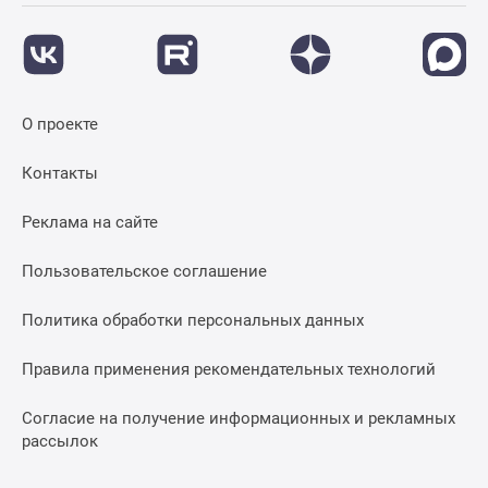
Дзен
Машино-
места
Апартаменты
О проекте
#траншевая
ипотека
Контакты
#рассрочка
ИТ-
Реклама на сайте
ипотека
Квартиры
Пользовательское соглашение
со
скидками
Политика обработки персональных данных
до
41%
Правила применения рекомендательных технологий
Видео
360°
Согласие на получение информационных и рекламных
рассылок
новостроек
Субсидированная