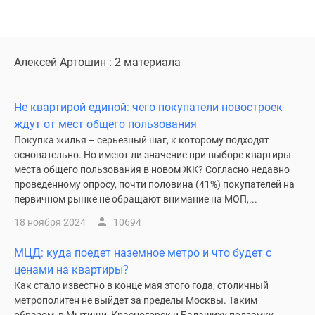
1-
комнатные
2-
комнатные
Алексей Артошин : 2 материала
3-
комнатные
Квартиры
Не квартирой единой: чего покупатели новостроек
на
ждут от мест общего пользования
карте
Покупка жилья – серьезный шаг, к которому подходят
основательно. Но имеют ли значение при выборе квартиры
Ипотечный
места общего пользования в новом ЖК? Согласно недавно
калькулятор
проведенному опросу, почти половина (41%) покупателей на
Семейная
первичном рынке не обращают внимание на МОП,...
ипотека
18 ноября 2024
10694
Военная
ипотека
МЦД: куда поедет наземное метро и что будет с
Банки
ценами на квартиры?
и
Как стало известно в конце мая этого года, столичный
программы
метрополитен не выйдет за пределы Москвы. Таким
Медиа