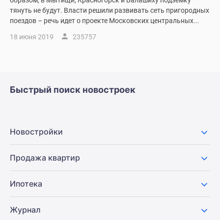
образом, в Мытищи, Красногорск и Балашиху подземку
Новости
тянуть не будут. Власти решили развивать сеть пригородных
недвижимости
поездов – речь идет о проекте Московских центральных...
Мнение
18 июня 2019
235757
эксперта
Аналитика
рынка
Покупателю
Быстрый поиск новостроек
Экспертиза
новостроек
Эксперты
и
Новостройки
авторы
О
Продажа квартир
проекте
Контакты
Ипотека
Реклама
на
сайте
Журнал
Vk