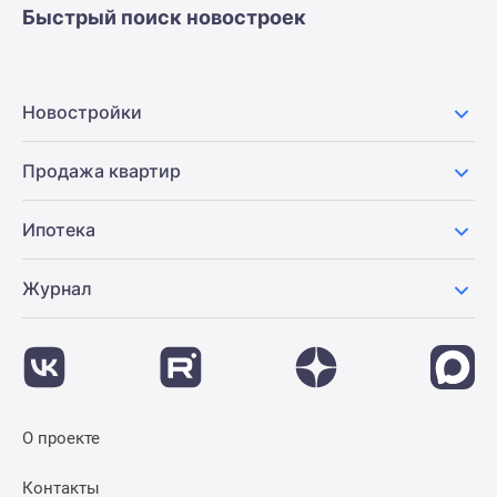
Новости
Быстрый поиск новостроек
недвижимости
Мнение
эксперта
Новостройки
Аналитика
рынка
Продажа квартир
Покупателю
Экспертиза
новостроек
Ипотека
Эксперты
и
Журнал
авторы
О
проекте
Контакты
Реклама
О проекте
на
сайте
Контакты
Vk