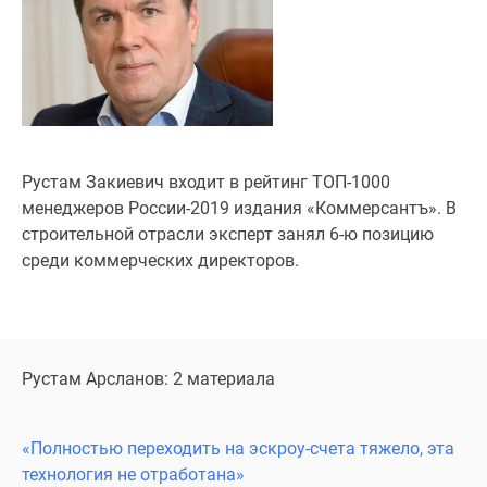
Специальные
предложения
Коммерческие
помещения
Продавцы
и
застройщики
Рустам Закиевич входит в рейтинг ТОП-1000
Панорамы
менеджеров России-2019 издания «Коммерсантъ». В
новостроек
строительной отрасли эксперт занял 6-ю позицию
Видеообзор
среди коммерческих директоров.
новостроек
Экспертиза
новостроек
Экология
Рустам Арсланов: 2 материала
Москвы
и
Подмосковья
«Полностью переходить на эскроу-счета тяжело, эта
Студии
технология не отработана»