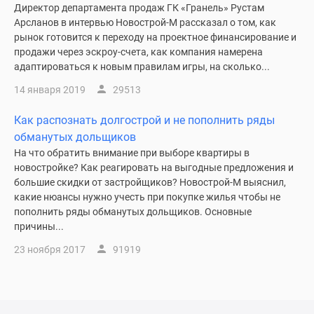
1-
Директор департамента продаж ГК «Гранель» Рустам
комнатные
Арсланов в интервью Новострой-М рассказал о том, как
2-
рынок готовится к переходу на проектное финансирование и
продажи через эскроу-счета, как компания намерена
комнатные
адаптироваться к новым правилам игры, на сколько...
3-
комнатные
14 января 2019
29513
Квартиры
Как распознать долгострой и не пополнить ряды
на
обманутых дольщиков
карте
На что обратить внимание при выборе квартиры в
Ипотечный
новостройке? Как реагировать на выгодные предложения и
калькулятор
большие скидки от застройщиков? Новострой-М выяснил,
Семейная
какие нюансы нужно учесть при покупке жилья чтобы не
ипотека
пополнить ряды обманутых дольщиков. Основные
Военная
причины...
ипотека
23 ноября 2017
91919
Банки
и
программы
Медиа