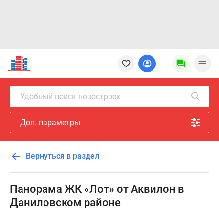
Новостройки
Квартиры
Ипотека
Новостройки
Удобный поиск новостроек
Москвы
Новостройки
Доп. параметры
Подмосковья
Новостройки
Новой
Вернуться в раздел
Москвы
Готовые
новостройки
Панорама ЖК «Лот» от Аквилон в
Новостройки
Даниловском районе
на
карте