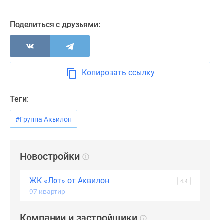
Новости
недвижимости
Поделиться с друзьями:
Мнение
эксперта
Аналитика
рынка
Копировать ссылку
Покупателю
Экспертиза
Теги:
новостроек
Эксперты
#Группа Аквилон
и
авторы
О
Новостройки
проекте
Контакты
ЖК «Лот» от Аквилон
4.4
Реклама
97 квартир
на
сайте
Компании и застройщики
Vk