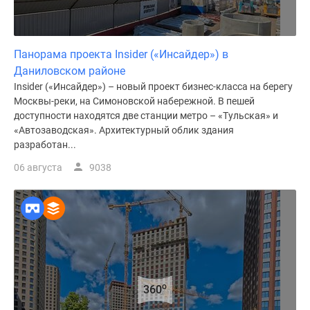
Панорама проекта Insider («Инсайдер») в
Даниловском районе
Insider («Инсайдер») – новый проект бизнес-класса на берегу
Москвы-реки, на Симоновской набережной. В пешей
доступности находятся две станции метро – «Тульская» и
«Автозаводская». Архитектурный облик здания
разработан...
06 августа
9038
o
360