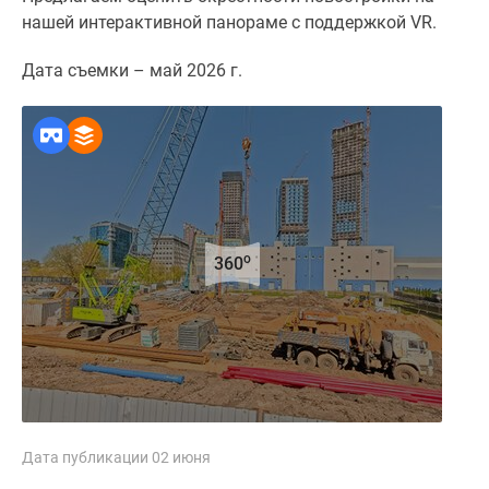
1-
нашей интерактивной панораме с поддержкой VR.
комнатные
2-
Дата съемки – май 2026 г.
комнатные
3-
комнатные
Квартиры
на
карте
Ипотечный
o
360
калькулятор
Семейная
ипотека
Военная
ипотека
Банки
и
программы
Дата публикации 02 июня
Медиа