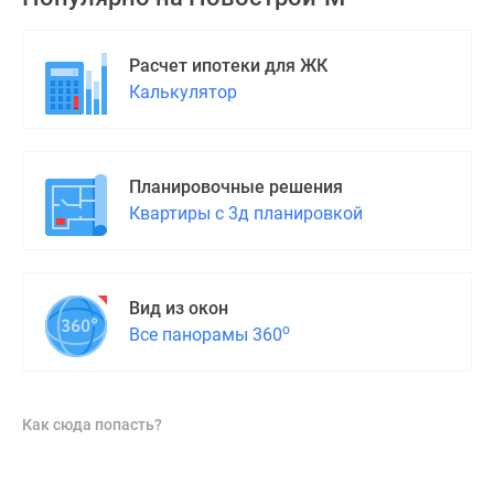
застройщиком
Rutube
Поиск
Расчет ипотеки для ЖК
дома
Калькулятор
в
Москве
Программа
Планировочные решения
реновации
Квартиры с 3д планировкой
в
Москве
Новостройки
премиум-
Вид из окон
класса
о
Все панорамы 360
Новостройки
бизнес-
класса
Как сюда попасть?
Рассрочка
Траншевая
ипотека