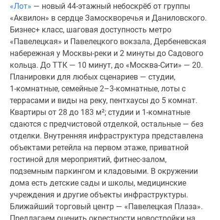
«Лот»
— новый 44‑этажный небоскрёб от группы
Специальные
«Аквилон» в сердце Замоскворечья и Даниловского.
предложения
Бизнес+ класс, шаговая доступность метро
Коммерческие
«Павелецкая» и Павелецкого вокзала, Дербеневская
помещения
набережная у Москвы‑реки и 2 минуты до Садового
Продавцы
кольца. До ТТК — 10 минут, до «Москва‑Сити» — 20.
и
Планировки для любых сценариев — студии,
застройщики
1‑комнатные, семейные 2–3‑комнатные, лоты с
Панорамы
террасами и виды на реку, пентхаусы до 5 комнат.
новостроек
Квартиры от 28 до 183 м²; студии и 1‑комнатные
Видеообзор
сдаются с предчистовой отделкой, остальные — без
новостроек
отделки. Внутренняя инфраструктура представлена
Экспертиза
объектами ретейла на первом этаже, приватной
новостроек
гостиной для мероприятий, фитнес-залом,
Экология
подземным паркингом и кладовыми. В окружении
Москвы
дома есть детские сады и школы, медицинские
и
учреждения и другие объекты инфраструктуры.
Подмосковья
Ближайший торговый центр — «Павелецкая Плаза».
Студии
Предлагаем оценить окрестности новостройки на