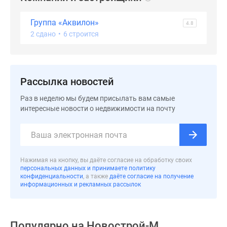
Дзен
Группа «Аквилон»
Машино-
4.8
2 сдано
•
6 строится
места
Апартаменты
#траншевая
ипотека
Рассылка новостей
#рассрочка
ИТ-
Раз в неделю мы будем присылать вам самые
ипотека
интересные новости о недвижимости на почту
Квартиры
со
скидками
до
Нажимая на кнопку, вы даёте согласие на обработку своих
41%
персональных данных и принимаете политику
конфиденциальности
, а также
даёте согласие на получение
Видео
информационных и рекламных рассылок
360°
новостроек
Субсидированная
Популярно на
Новострой-М