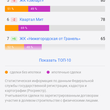
5
ЖК «Зиларт»
80
-3
Дзен
51 %
49 %
Машино-
места
6
Квартал Мит
78
-2
Апартаменты
69 %
#траншевая
ипотека
7
ЖК «Нижегородская от Гранель»
65
+6
#рассрочка
ИТ-
52 %
48 %
ипотека
Квартиры
Показать ТОП-10
со
скидками
сделки без ипотеки
ипотечные сделки
до
Статистическая информация по данным Федеральной
41%
службы государственной регистрации, кадастра и
Видео
картографии (Росреестр).
360°
Учитываются сделки по зарегистрированным договорам
новостроек
участия в долевом строительстве с физическими лицами.
Субсидированная