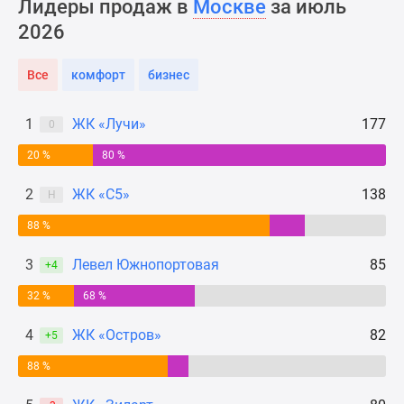
Лидеры продаж в
Москве
за июль
Новости
2026
недвижимости
Мнение
Все
комфорт
бизнес
эксперта
Аналитика
рынка
1
ЖК «Лучи»
177
0
Покупателю
20 %
80 %
Экспертиза
новостроек
2
ЖК «С5»
138
Н
Эксперты
88 %
и
авторы
3
Левел Южнопортовая
85
+4
О
проекте
32 %
68 %
Контакты
4
ЖК «Остров»
82
+5
Реклама
на
88 %
сайте
Vk