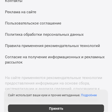
Контакты
Дома
и
Реклама на сайте
коттеджи
Коттеджные
Пользовательское соглашение
поселки
в
Политика обработки персональных данных
Новой
Москве
Правила применения рекомендательных технологий
Готовые
Согласие на получение информационных и рекламных
коттеджные
рассылок
поселки
Строящиеся
коттеджные
На сайте применяются рекомендательные технологии
поселки
предоставления информации на основе сбора,
Коттеджные
систематизации и анализа сведений, относящихся к
поселки
предпочтениям пользователей сети «Интернет»,
Сайт использует ваши куки и прочие метаданные.
Подробнее
в
находящихся на территории Российской Федерации.
лесу
Принять
© 2011—2026 Новострой-М. Все права защищены. Всё,
Коттеджные