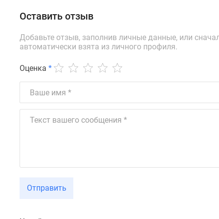
новостроек
Эксперты
Оставить отзыв
и
авторы
Добавьте отзыв, заполнив личные данные, или снача
О
автоматически взята из личного профиля.
проекте
Контакты
Оценка
*
Реклама
на
сайте
Vk
Дзен
Машино-
места
Апартаменты
#траншевая
ипотека
#рассрочка
ИТ-
Отправить
ипотека
Квартиры
со
скидками