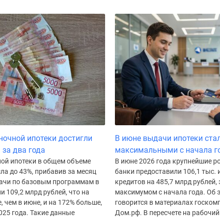
очной ипотеки достигли
В июне выдачи ипотеки ста
за два года
максимальными с начала г
ой ипотеки в общем объеме
В июне 2026 года крупнейшие р
ла до 43%, прибавив за месяц
банки предоставили 106,1 тыс.
дачи по базовым программам в
кредитов на 485,7 млрд рублей, 
и 109,2 млрд рублей, что на
максимумом с начала года. Об 
, чем в июне, и на 172% больше,
говорится в материалах госком
025 года. Такие данные
Дом.рф. В пересчете на рабочи