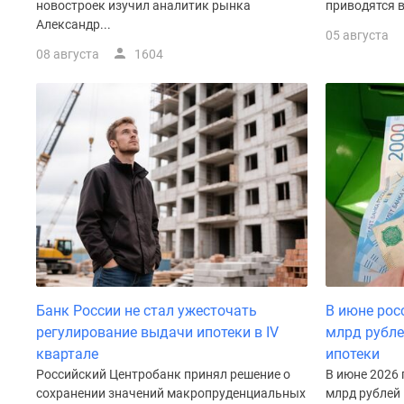
новостроек изучил аналитик рынка
приводятся в
Рассрочка
Александр...
Траншевая
05 августа
ипотека
08 августа
1604
Дома
и
коттеджи
Коттеджные
поселки
в
Новой
Москве
Готовые
коттеджные
поселки
Строящиеся
коттеджные
поселки
Банк России не стал ужесточать
В июне рос
Коттеджные
регулирование выдачи ипотеки в IV
млрд рубле
поселки
в
квартале
ипотеки
лесу
Российский Центробанк принял решение о
В июне 2026 
Коттеджные
сохранении значений макропруденциальных
млрд рублей