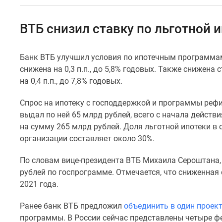
Специальные
предложения
Коммерческие
ВТБ снизил ставку по льготной 
помещения
Продавцы
и
Банк ВТБ улучшил условия по ипотечным программам
застройщики
снижена на 0,3 п.п., до 5,8% годовых. Также снижен
Панорамы
новостроек
на 0,4 п.п., до 7,8% годовых.
Видеообзор
новостроек
Спрос на ипотеку с господдержкой и программы рефи
Экспертиза
выдал по ней 65 млрд рублей, всего с начала действ
новостроек
на сумму 265 млрд рублей. Доля льготной ипотеки
в 
Экология
организации составляет около 30%.
Москвы
и
Подмосковья
По словам вице-президента ВТБ Михаила Сероштана,
Студии
рублей по госпрограмме. Отмечается, что сниженная
1-
2021 года.
комнатные
2-
Ранее банк ВТБ предложил
объединить в один проек
комнатные
программы. В России сейчас представлены четыре 
3-