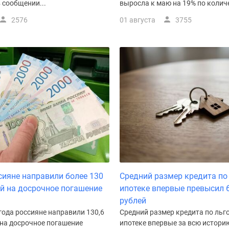
 сообщении...
выросла к маю на 19% по количес
2576
01 августа
3755
сияне направили более 130
Средний размер кредита по
й на досрочное погашение
ипотеке впервые превысил 
рублей
года россияне направили 130,6
Средний размер кредита по льг
 на досрочное погашение
ипотеке впервые за всю истори