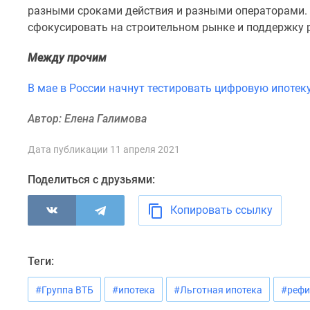
комнатные
разными сроками действия и разными операторами.
Квартиры
сфокусировать на строительном рынке и поддержку р
на
карте
Между прочим
Ипотечный
калькулятор
В мае в России начнут тестировать цифровую ипотек
Семейная
ипотека
Автор: Елена Галимова
Военная
ипотека
Банки
Дата публикации 11 апреля 2021
и
программы
Поделиться с друзьями:
Медиа
Новости
Копировать ссылку
недвижимости
Мнение
эксперта
Аналитика
Теги:
рынка
Покупателю
#Группа ВТБ
#ипотека
#Льготная ипотека
#рефи
Экспертиза