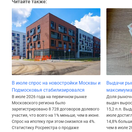
Читайте также:
до
41%
Видео
360°
новостроек
Субсидированная
застройщиком
Rutube
Поиск
дома
в
Москве
Программа
реновации
В июле спрос на новостройки Москвы и
Выдачи рын
в
Подмосковья стабилизировался
максимума 
Москве
В июле 2026 года на первичном рынке
Доля рыночн
Новостройки
Московского региона было
выдач вырос
премиум-
зарегистрировано 8 728 договоров долевого
15,2 п.п. Вы
класса
участия, что всего на 1% меньше, чем в июне.
июле достигл
Новостройки
Спрос на ипотеку при этом снизился на 4%.
14,8% больше
бизнес-
Статистику Росреестра о продаже
чем в июле 2
класса