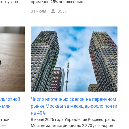
тву и на...
примерно 25% опрошенных...
31 июля
3557
 льготной
Число ипотечных сделок на первичном
6 млн
рынке Москвы за месяц выросло почти
на 40%
отной
В июне 2026 года Управление Росреестра по
ю ее
Москве зарегистрировало 2 870 договоров