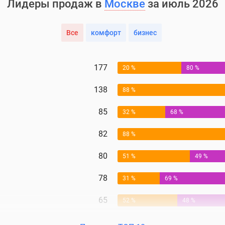
Лидеры продаж в
Москве
за июль 2026
Все
комфорт
бизнес
177
20 %
80 %
138
88 %
85
32 %
68 %
82
88 %
80
51 %
49 %
78
31 %
69 %
65
52 %
48 %