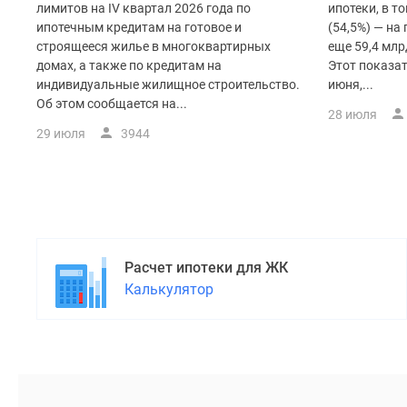
поселки
лимитов на IV квартал 2026 года по
ипотеки, в т
у
ипотечным кредитам на готовое и
(54,5%) — на
водоема
строящееся жилье в многоквартирных
еще 59,4 млр
Коттеджные
домах, а также по кредитам на
Этот показа
поселки
индивидуальные жилищное строительство.
июня,...
в
Об этом сообщается на...
ипотеку
28 июля
Бизнес-
29 июля
3944
центры
Коттеджи
Скидки
и
акции
Макс
Расчет ипотеки для ЖК
Калькулятор