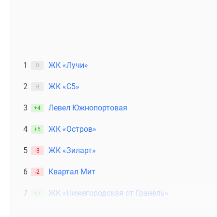
1
ЖК «Лучи»
0
2
ЖК «С5»
Н
3
Левел Южнопортовая
+4
4
ЖК «Остров»
+5
5
ЖК «Зиларт»
-3
6
Квартал Мит
-2
7
ЖК «Нижегородская от Гранель»
+7