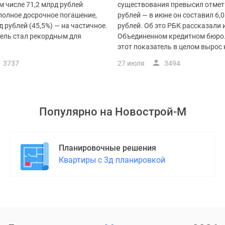
ом числе 71,2 млрд рублей
существования превысил отметк
 полное досрочное погашение,
рублей — в июне он составил 6,
д рублей (45,5%) — на частичное.
рублей. Об это РБК рассказали 
тель стал рекордным для
Объединенном кредитном бюро.
этот показатель в целом вырос на
3737
27 июля
3494
Популярно на
Новострой-М
Планировочные решения
Квартиры с 3д планировкой