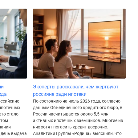
ли
Эксперты рассказали, чем жертвуют
ода
россияне ради ипотеки
оссийские
По состоянию на июль 2026 года, согласно
 ипотечных
данным Объединенного кредитного бюро, в
это стало
России насчитывается около 5,5 млн
этом
активных ипотечных заемщиков. Многие из
пании
них хотят погасить кредит досрочно.
й день выдача
Аналитики Группы «Родина» выяснили, что