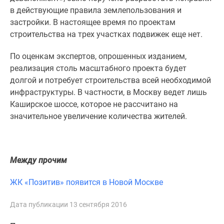
1-
в действующие правила землепользования и
комнатные
застройки. В настоящее время по проектам
2-
строительства на трех участках подвижек еще нет.
комнатные
3-
По оценкам экспертов, опрошенных изданием,
комнатные
реализация столь масштабного проекта будет
Квартиры
долгой и потребует строительства всей необходимой
на
инфраструктуры. В частности, в Москву ведет лишь
карте
Каширское шоссе, которое не рассчитано на
Ипотечный
значительное увеличение количества жителей.
калькулятор
Семейная
ипотека
Военная
Между прочим
ипотека
ЖК «Позитив» появится в Новой Москве
Банки
и
Дата публикации 13 сентября 2016
программы
Медиа