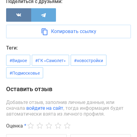
Поделиться с друзьями:
Новости
недвижимости
Мнение
эксперта
Копировать ссылку
Аналитика
рынка
Теги:
Покупателю
Экспертиза
#Видное
#ГК «Самолет»
#новостройки
новостроек
Эксперты
#Подмосковье
и
авторы
Оставить отзыв
О
проекте
Добавьте отзыв, заполнив личные данные, или
Контакты
сначала
войдите на сайт
, тогда информация будет
автоматически взята из личного профиля.
Реклама
на
Оценка
*
сайте
Vk