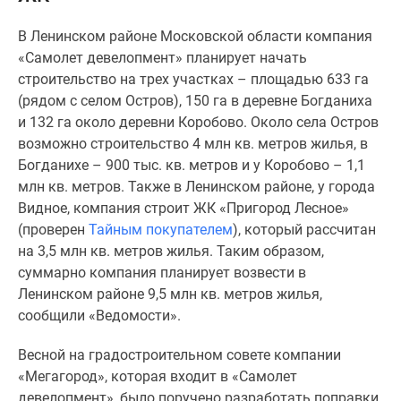
Специальные
В Ленинском районе Московской области компания
предложения
«Самолет девелопмент» планирует начать
Коммерческие
строительство на трех участках – площадью 633 га
помещения
(рядом с селом Остров), 150 га в деревне Богданиха
Продавцы
и 132 га около деревни Коробово. Около села Остров
и
возможно строительство 4 млн кв. метров жилья, в
застройщики
Богданихе – 900 тыс. кв. метров и у Коробово – 1,1
Панорамы
млн кв. метров. Также в Ленинском районе, у города
новостроек
Видное, компания строит ЖК «Пригород Лесное»
Видеообзор
(проверен
Тайным покупателем
), который рассчитан
новостроек
на 3,5 млн кв. метров жилья. Таким образом,
Экспертиза
суммарно компания планирует возвести в
новостроек
Ленинском районе 9,5 млн кв. метров жилья,
Экология
сообщили «Ведомости».
Москвы
и
Весной на градостроительном совете компании
Подмосковья
«Мегагород», которая входит в «Самолет
Студии
девелопмент», было поручено разработать поправки