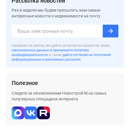
Рассылка новостей
застройщиком
Rutube
Раз в неделю мы будем присылать вам самые
Поиск
интересные новости о недвижимости на почту
дома
в
Москве
Программа
Нажимая на кнопку, вы даёте согласие на обработку своих
реновации
персональных данных и принимаете политику
конфиденциальности
, а также
даёте согласие на получение
в
информационных и рекламных рассылок
Москве
Новостройки
премиум-
Полезное
класса
Новостройки
Следите за обновлениями Новострой-М на самых
бизнес-
популярных площадках интернета
класса
Рассрочка
Траншевая
ипотека