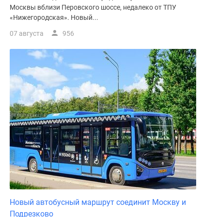
Москвы вблизи Перовского шоссе, недалеко от ТПУ
поселки
«Нижегородская». Новый...
у
водоема
07 августа
956
Коттеджные
поселки
в
ипотеку
Бизнес-
центры
Коттеджи
Скидки
и
акции
Макс
Новый автобусный маршрут соединит Москву и
Подрезково