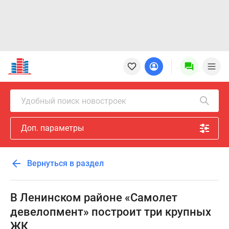
Новостройки
Квартиры
Ипотека
Новостройки
Удобный поиск новостроек
Москвы
Новостройки
Доп. параметры
Подмосковья
Новостройки
Новой
Вернуться в раздел
Москвы
Готовые
новостройки
В Ленинском районе «Самолет
Новостройки
девелопмент» построит три крупных
на
ЖК
карте