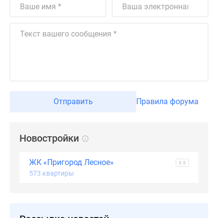
Дзен
Машино-
места
Апартаменты
#траншевая
ипотека
#рассрочка
ИТ-
Отправить
Правила форума
ипотека
Квартиры
со
Новостройки
скидками
до
ЖК «Пригород Лесное»
41%
3.9
573 квартиры
Видео
360°
новостроек
Субсидированная