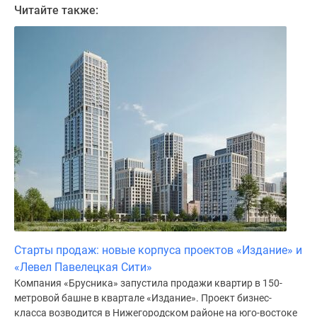
Дома
Читайте также:
и
коттеджи
Коттеджные
поселки
в
Новой
Москве
Готовые
коттеджные
поселки
Строящиеся
коттеджные
поселки
Коттеджные
Старты продаж: новые корпуса проектов «Издание» и
поселки
«Левел Павелецкая Сити»
в
Компания «Брусника» запустила продажи квартир в 150-
лесу
метровой башне в квартале «Издание». Проект бизнес-
класса возводится в Нижегородском районе на юго-востоке
Коттеджные