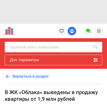
Новостройки
Квартиры
Ипотека
Новостройки
Удобный поиск новостроек
Москвы
Новостройки
Доп. параметры
Подмосковья
Новостройки
Новой
Вернуться в раздел
Москвы
Готовые
новостройки
В ЖК «Облака» выведены в продажу
Новостройки
квартиры от 1,9 млн рублей
на
карте