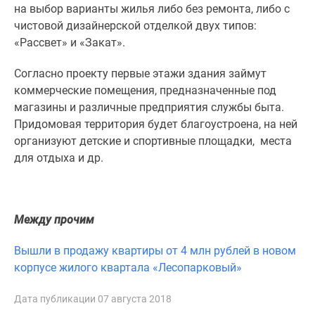
1-
на выбор варианты жилья либо без ремонта, либо с
комнатные
чистовой дизайнерской отделкой двух типов:
2-
«Рассвет» и «Закат».
комнатные
3-
Согласно проекту первые этажи здания займут
комнатные
коммерческие помещения, предназначенные под
Квартиры
магазины и различные предприятия службы быта.
на
Придомовая территория будет благоустроена, на ней
карте
организуют детские и спортивные площадки, места
Ипотечный
для отдыха и др.
калькулятор
Семейная
ипотека
Между прочим
Военная
ипотека
Вышли в продажу квартиры от 4 млн рублей в новом
Банки
корпусе жилого квартала «Лесопарковый»
и
программы
Дата публикации 07 августа 2018
Медиа