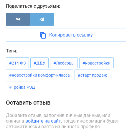
Новости
Поделиться с друзьями:
недвижимости
Мнение
эксперта
Аналитика
Копировать ссылку
рынка
Покупателю
Теги:
Экспертиза
новостроек
#214-ФЗ
#ДДУ
#Люберцы
#новостройки
Эксперты
и
#новостройки комфорт-класса
#старт продаж
авторы
#Тройка РЭД
О
проекте
Оставить отзыв
Контакты
Реклама
Добавьте отзыв, заполнив личные данные, или
на
сначала
войдите на сайт
, тогда информация будет
сайте
автоматически взята из личного профиля.
Vk