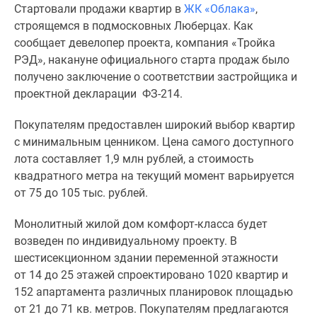
Стартовали продажи квартир в
ЖК «Облака»
,
Специальные
строящемся в подмосковных Люберцах. Как
предложения
сообщает девелопер проекта, компания «Тройка
Коммерческие
РЭД», накануне официального старта продаж было
помещения
получено заключение о соответствии застройщика и
Продавцы
проектной декларации ФЗ-214.
и
застройщики
Покупателям предоставлен широкий выбор квартир
Панорамы
с минимальным ценником. Цена самого доступного
новостроек
лота составляет 1,9 млн рублей, а стоимость
Видеообзор
квадратного метра на текущий момент варьируется
новостроек
от 75 до 105 тыс. рублей.
Экспертиза
новостроек
Монолитный жилой дом комфорт-класса будет
Экология
возведен по индивидуальному проекту. В
Москвы
шестисекционном здании переменной этажности
и
от 14 до 25 этажей спроектировано 1020 квартир и
Подмосковья
152 апартамента различных планировок площадью
Студии
от 21 до 71 кв. метров. Покупателям предлагаются