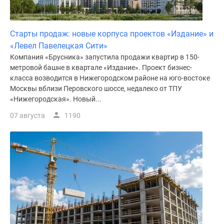
поселки
у
Старты продаж: новые корпуса проектов «Издание» и
водоема
«Левел Павелецкая Сити»
Коттеджные
Компания «Брусника» запустила продажи квартир в 150-
поселки
метровой башне в квартале «Издание». Проект бизнес-
в
класса возводится в Нижегородском районе на юго-востоке
ипотеку
Москвы вблизи Перовского шоссе, недалеко от ТПУ
Бизнес-
«Нижегородская». Новый...
центры
07 августа
1190
Коттеджи
Скидки
и
акции
Макс