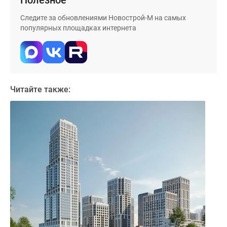
Полезное
Дома
Следите за обновлениями Новострой-М на самых
и
популярных площадках интернета
коттеджи
Коттеджные
поселки
в
Новой
Читайте также:
Москве
Готовые
коттеджные
поселки
Строящиеся
коттеджные
поселки
Коттеджные
поселки
в
лесу
Коттеджные