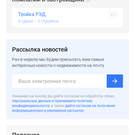
застройщиком
Rutube
Тройка РЭД
4.2
Поиск
9 сдано
•
2 строится
дома
в
Москве
Программа
Рассылка новостей
реновации
в
Раз в неделю мы будем присылать вам самые
интересные новости о недвижимости на почту
Москве
Новостройки
премиум-
класса
Новостройки
Нажимая на кнопку, вы даёте согласие на обработку своих
персональных данных и принимаете политику
бизнес-
конфиденциальности
, а также
даёте согласие на получение
класса
информационных и рекламных рассылок
Рассрочка
Траншевая
ипотека