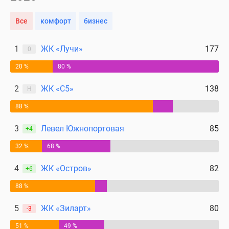
Все
комфорт
бизнес
1
ЖК «Лучи»
177
0
20 %
80 %
2
ЖК «С5»
138
Н
88 %
3
Левел Южнопортовая
85
+4
32 %
68 %
4
ЖК «Остров»
82
+6
88 %
5
ЖК «Зиларт»
80
-3
51 %
49 %