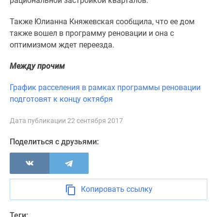
рациональной застройкой кварталов.
1-
комнатные
Также Юлианна Княжевская сообщила, что ее дом
2-
также вошел в программу реновации и она с
комнатные
оптимизмом ждет переезда.
3-
комнатные
Между прочим
Квартиры
на
График расселения в рамках программы реновации
карте
подготовят к концу октября
Ипотечный
калькулятор
Дата публикации 22 сентября 2017
Семейная
Поделиться с друзьями:
ипотека
Военная
ипотека
Банки
и
Копировать ссылку
программы
Медиа
Теги: