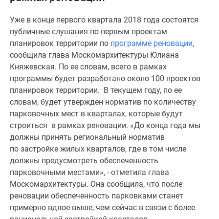
Специальные
Уже в конце первого квартала 2018 года состоятся
предложения
публичные слушания по первым проектам
Коммерческие
планировок территории по
программе реновации
,
помещения
сообщила глава Москомархитектуры Юлиана
Продавцы
Княжевская. По ее словам, всего в рамках
и
программы будет разработано около 100 проектов
застройщики
планировок территории. В текущем году, по ее
Панорамы
словам, будет утвержден норматив по количеству
новостроек
парковочных мест в кварталах, которые будут
Видеообзор
строиться в рамках реновации. «До конца года мы
новостроек
должны принять региональный норматив
Экспертиза
по застройке жилых кварталов, где в том числе
новостроек
должны предусмотреть обеспеченность
Экология
парковочными местами», - отметила глава
Москвы
Москомархитектуры. Она сообщила, что после
и
реновации обеспеченность парковками станет
Подмосковья
примерно вдвое выше, чем сейчас в связи с более
Студии