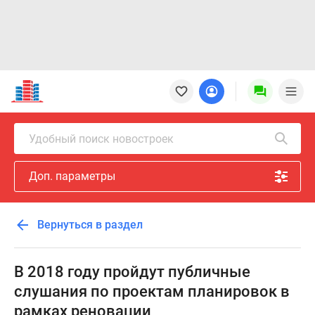
Новостройки
Квартиры
Ипотека
Новостройки
Удобный поиск новостроек
Москвы
Новостройки
Доп. параметры
Подмосковья
Новостройки
Новой
Вернуться в раздел
Москвы
Готовые
новостройки
В 2018 году пройдут публичные
Новостройки
слушания по проектам планировок в
на
рамках реновации
карте