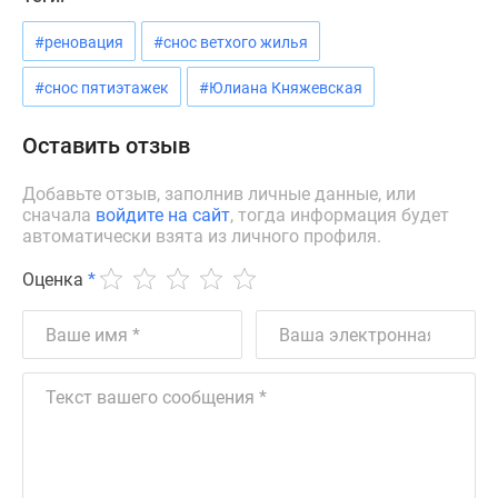
Новости
недвижимости
#реновация
#снос ветхого жилья
Мнение
#снос пятиэтажек
#Юлиана Княжевская
эксперта
Аналитика
Оставить отзыв
рынка
Покупателю
Добавьте отзыв, заполнив личные данные, или
Экспертиза
сначала
войдите на сайт
, тогда информация будет
новостроек
автоматически взята из личного профиля.
Эксперты
Оценка
*
и
авторы
О
проекте
Контакты
Реклама
на
сайте
Vk