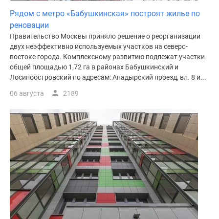
Дома
Рядом с метро «Бабушкинская» построят жилье по
и
реновации
коттеджи
Правительство Москвы приняло решение о реорганизации
Коттеджные
двух неэффективно используемых участков на северо-
поселки
востоке города. Комплексному развитию подлежат участки
в
общей площадью 1,72 га в районах Бабушкинский и
Новой
Лосиноостровский по адресам: Анадырский проезд, вл. 8 и...
Москве
06 августа
2189
Готовые
коттеджные
поселки
Строящиеся
коттеджные
поселки
Коттеджные
поселки
в
лесу
Коттеджные