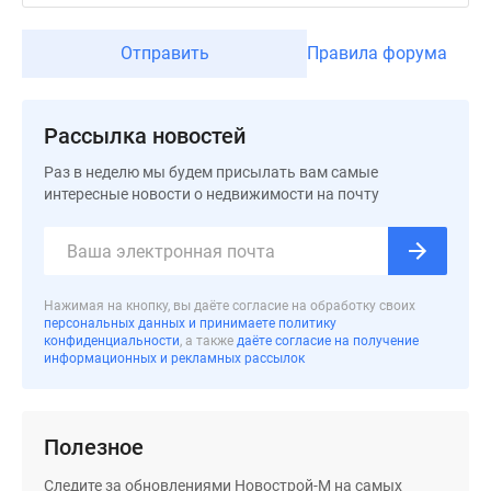
Дзен
Машино-
Отправить
Правила форума
места
Апартаменты
#траншевая
Рассылка новостей
ипотека
Раз в неделю мы будем присылать вам самые
#рассрочка
интересные новости о недвижимости на почту
ИТ-
ипотека
Квартиры
со
Нажимая на кнопку, вы даёте согласие на обработку своих
скидками
персональных данных и принимаете политику
до
конфиденциальности
, а также
даёте согласие на получение
информационных и рекламных рассылок
41%
Видео
360°
Полезное
новостроек
Субсидированная
Следите за обновлениями Новострой-М на самых