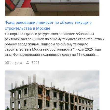
поселки
у
водоема
Фонд реновации лидирует по объему текущего
Коттеджные
строительства в Москве
поселки
На портале Единого ресурса застройщиков обновлены
в
рейтинги застройщиков по объему текущего строительства и
ипотеку
объему ввода жилья. Лидером по объему текущего
Бизнес-
строительства в Москве по состоянию на 1 июля 2026 года
центры
стал Фонд реновации, поднявшись сразу на 13 позиций....
Коттеджи
05 августа
3098
Скидки
и
акции
Макс