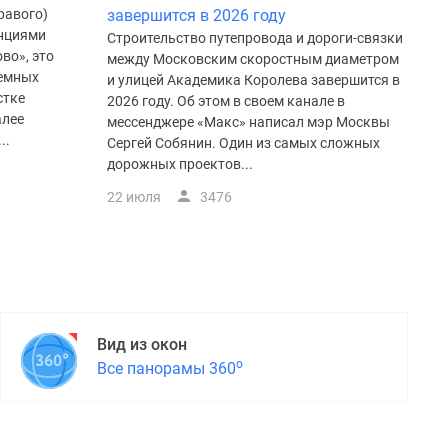
равого)
завершится в 2026 году
анциями
Строительство путепровода и дороги-связки
во», это
между Московским скоростным диаметром
земных
и улицей Академика Королева завершится в
стке
2026 году. Об этом в своем канале в
алее
мессенджере «Макс» написал мэр Москвы
..
Сергей Собянин. Один из самых сложных
дорожных проектов...
22 июля
3476
Вид из окон
о
Все панорамы 360