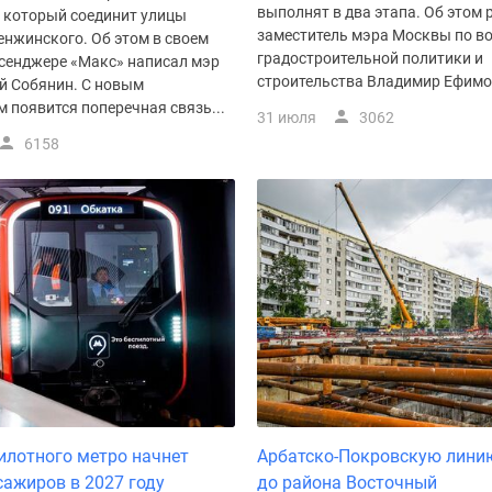
выполнят в два этапа. Об этом 
, который соединит улицы
заместитель мэра Москвы по в
енжинского. Об этом в своем
градостроительной политики и
ссенджере «Макс» написал мэр
строительства Владимир Ефимов
ей Собянин. С новым
 появится поперечная связь...
31 июля
3062
6158
илотного метро начнет
Арбатско-Покровскую лини
сажиров в 2027 году
до района Восточный