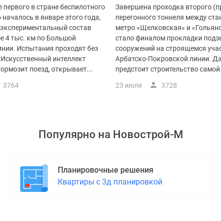
 первого в стране беспилотного
Завершена проходка второго (п
 началось в январе этого года,
перегонного тоннеля между ст
я экспериментальный состав
метро «Щелковская» и «Гольяно
е 4 тыс. км по Большой
стало финалом прокладки под
инии. Испытания проходят без
сооружений на строящемся уча
 Искусственный интеллект
Арбатско-Покровской линии. Д
тормозит поезд, открывает...
предстоит строительство самой.
3764
23 июля
3728
Популярно на
Новострой-М
Планировочные решения
Квартиры с 3д планировкой