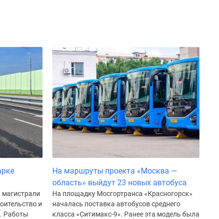
арке
На маршруты проекта «Москва —
область» выйдут 23 новых автобуса
а магистрали
На площадку Мосгортранса «Красногорск»
роительство и
началась поставка автобусов среднего
г. Работы
класса «Ситимакс-9». Ранее эта модель была