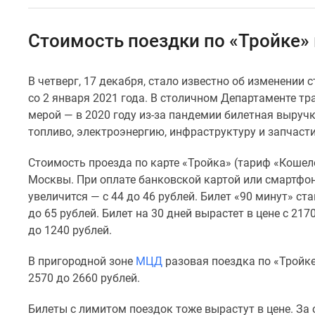
Специальные
предложения
Коммерческие
Стоимость поездки по «Тройке» 
помещения
Продавцы
и
В четверг, 17 декабря, стало известно об изменении
застройщики
со 2 января 2021 года. В столичном Департаменте 
Панорамы
новостроек
мерой — в 2020 году из-за пандемии билетная выручка
Видеообзор
топливо, электроэнергию, инфраструктуру и запчасти
новостроек
Экспертиза
Стоимость проезда по карте «Тройка» (тариф «Кошеле
новостроек
Москвы. При оплате банковской картой или смартфон
Экология
увеличится — с 44 до 46 рублей. Билет «90 минут» ст
Москвы
и
до 65 рублей. Билет на 30 дней вырастет в цене с 217
Подмосковья
до 1240 рублей.
Студии
1-
В пригородной зоне
МЦД
разовая поездка по «Тройке
комнатные
2570 до 2660 рублей.
2-
комнатные
Билеты с лимитом поездок тоже вырастут в цене. За о
3-