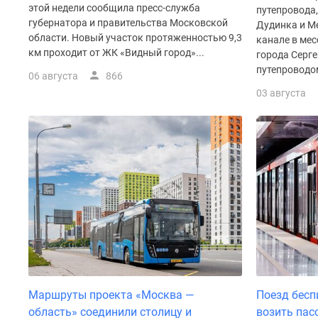
Рассрочка
этой недели сообщила пресс-служба
путепровода
Траншевая
губернатора и правительства Московской
Дудинка и М
ипотека
области. Новый участок протяженностью 9,3
канале в ме
Дома
км проходит от ЖК «Видный город»...
города Серг
и
путепроводом
06 августа
866
коттеджи
Коттеджные
03 августа
поселки
в
Новой
Москве
Готовые
коттеджные
поселки
Строящиеся
коттеджные
поселки
Коттеджные
поселки
в
лесу
Маршруты проекта «Москва —
Поезд бесп
Коттеджные
область» соединили столицу и
возить пас