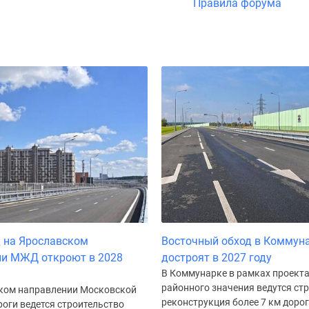
Правила форума
 на Ярославском
Восточный обход в Коммун
ии МЖД откроют в 2028
достроят в 2027 году
В Коммунарке в рамках проект
районного значения ведутся ст
ком направлении Московской
реконструкция более 7 км доро
оги ведется строительство