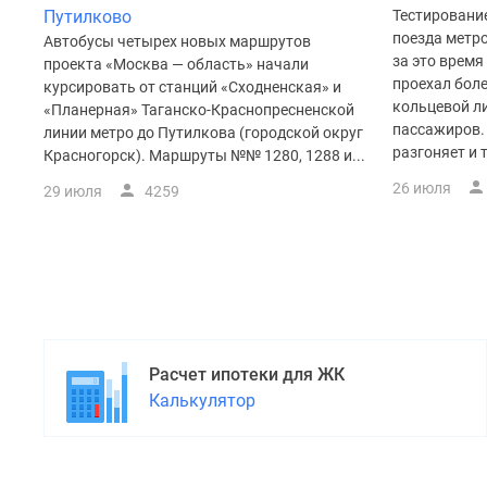
поселки
Путилково
Тестирование
у
поезда метро
Автобусы четырех новых маршрутов
водоема
за это врем
проекта «Москва — область» начали
Коттеджные
проехал боле
поселки
курсировать от станций «Сходненская» и
кольцевой л
в
«Планерная» Таганско-Краснопресненской
пассажиров.
ипотеку
линии метро до Путилкова (городской округ
Бизнес-
разгоняет и 
Красногорск). Маршруты №№ 1280, 1288 и...
центры
26 июля
29 июля
4259
Коттеджи
Скидки
и
акции
Макс
Расчет ипотеки для ЖК
Калькулятор