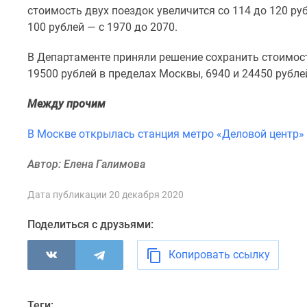
комнатные
стоимость двух поездок увеличится со 114 до 120 ру
Квартиры
100 рублей — с 1970 до 2070.
на
карте
В Департаменте приняли решение сохранить
стоимост
Ипотечный
19500 рублей в пределах Москвы, 6940 и 24450 рубле
калькулятор
Семейная
Между прочим
ипотека
Военная
ипотека
В Москве открылась станция метро «Деловой центр»
Банки
и
Автор: Елена Галимова
программы
Медиа
Дата публикации 20 декабря 2020
Новости
недвижимости
Поделиться с друзьями:
Мнение
эксперта
Копировать ссылку
Аналитика
рынка
Покупателю
Экспертиза
Теги: