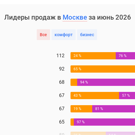
Лидеры продаж в
Москве
за июнь 2026
Все
комфорт
бизнес
112
24 %
76 %
92
65 %
68
94 %
67
43 %
57 %
67
19 %
81 %
65
97 %