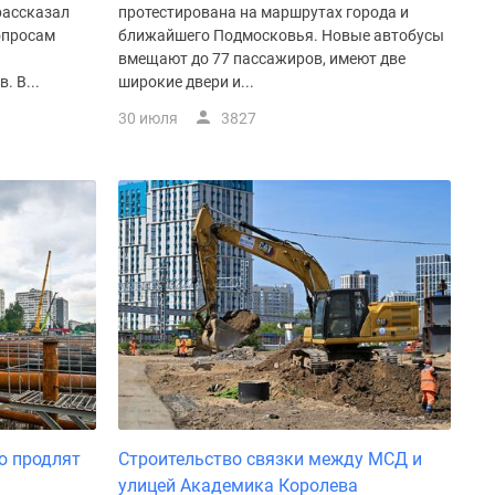
рассказал
протестирована на маршрутах города и
опросам
ближайшего Подмосковья. Новые автобусы
вмещают до 77 пассажиров, имеют две
. В...
широкие двери и...
30 июля
3827
ю продлят
Строительство связки между МСД и
улицей Академика Королева