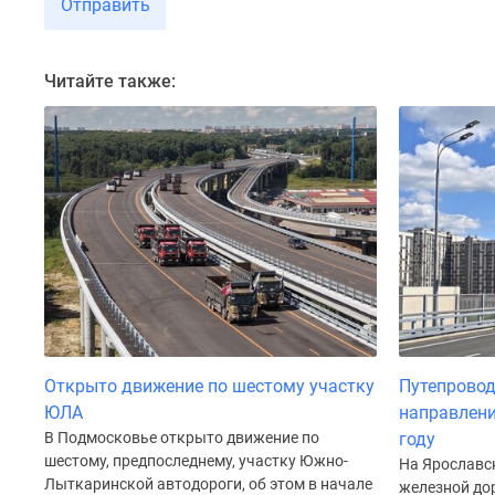
Отправить
до
41%
Видео
Читайте также:
360°
новостроек
Субсидированная
застройщиком
Rutube
Поиск
дома
в
Москве
Программа
реновации
в
Москве
Новостройки
Открыто движение по шестому участку
Путепровод
премиум-
ЮЛА
направлен
класса
В Подмосковье открыто движение по
году
Новостройки
бизнес-
шестому, предпоследнему, участку Южно-
На Ярославс
класса
Лыткаринской автодороги, об этом в начале
железной дор