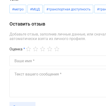
новостроек
Эксперты
#метро
#МЦД
#транспортная доступность
#тра
и
авторы
О
Оставить отзыв
проекте
Контакты
Добавьте отзыв, заполнив личные данные, или снача
Реклама
автоматически взята из личного профиля.
на
сайте
Vk
Оценка
*
Дзен
Машино-
места
Апартаменты
#траншевая
ипотека
#рассрочка
ИТ-
ипотека
Квартиры
со
скидками