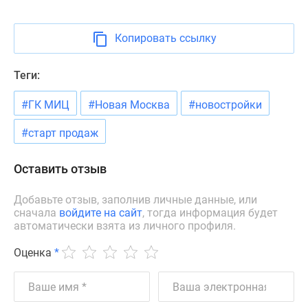
Новости
недвижимости
Копировать ссылку
Мнение
эксперта
Теги:
Аналитика
рынка
#ГК МИЦ
#Новая Москва
#новостройки
Покупателю
Экспертиза
#старт продаж
новостроек
Эксперты
Оставить отзыв
и
авторы
Добавьте отзыв, заполнив личные данные, или
О
сначала
войдите на сайт
, тогда информация будет
проекте
автоматически взята из личного профиля.
Контакты
Оценка
*
Реклама
на
сайте
Vk