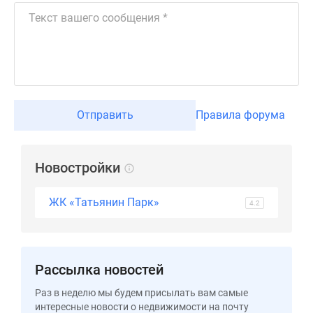
Дзен
Машино-
места
Апартаменты
#траншевая
ипотека
Отправить
Правила форума
#рассрочка
ИТ-
ипотека
Новостройки
Квартиры
со
скидками
ЖК «Татьянин Парк»
4.2
до
41%
Видео
360°
Рассылка новостей
новостроек
Раз в неделю мы будем присылать вам самые
Субсидированная
интересные новости о недвижимости на почту