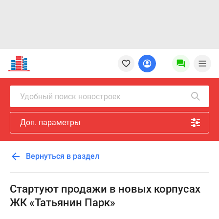
Новостройки
Квартиры
Ипотека
Новостройки
Удобный поиск новостроек
Москвы
Новостройки
Доп. параметры
Подмосковья
Новостройки
Новой
Вернуться в раздел
Москвы
Готовые
новостройки
Стартуют продажи в новых корпусах
Новостройки
ЖК «Татьянин Парк»
на
карте