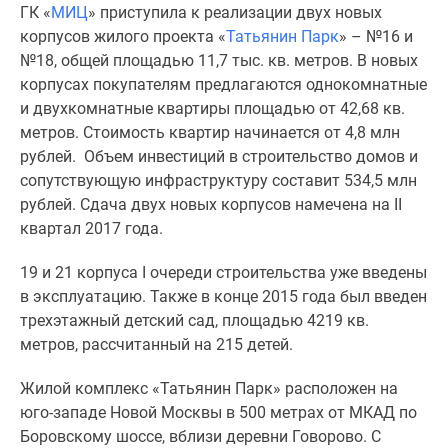
ГК «
МИЦ
» приступила к реализации двух новых
Специальные
корпусов жилого проекта
«
Татьянин Парк
»
– №16 и
предложения
№18, общей площадью 11,7 тыс. кв. метров. В новых
Коммерческие
корпусах покупателям предлагаются однокомнатные
помещения
и двухкомнатные квартиры площадью от 42,68 кв.
Продавцы
метров. Стоимость квартир начинается от 4,8 млн
и
рублей. Объем инвестиций в строительство домов и
застройщики
сопутствующую инфраструктуру составит 534,5 млн
Панорамы
рублей. Сдача двух новых корпусов намечена на II
новостроек
квартал 2017 года.
Видеообзор
новостроек
19 и 21 корпуса I очереди строительства уже введены
Экспертиза
в эксплуатацию. Также в конце 2015 года был введен
новостроек
трехэтажный детский сад, площадью 4219 кв.
Экология
метров, рассчитанный на 215 детей.
Москвы
и
Жилой комплекс «Татьянин Парк» расположен на
Подмосковья
юго-западе Новой Москвы в 500 метрах от МКАД по
Студии
Боровскому шоссе, вблизи деревни Говорово. С