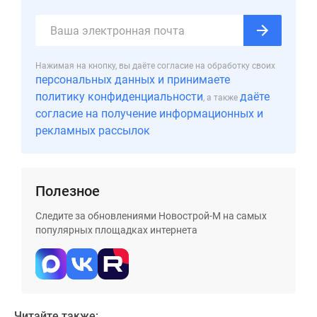
застройщиком
Rutube
Поиск
дома
Нажимая на кнопку, вы даёте согласие на обработку своих
в
персональных данных и принимаете
Москве
политику конфиденциальности
даёте
, а также
Программа
согласие на получение информационных и
реновации
рекламных рассылок
в
Москве
Новостройки
Полезное
премиум-
класса
Следите за обновлениями Новострой-М на самых
Новостройки
популярных площадках интернета
бизнес-
класса
Рассрочка
Траншевая
ипотека
Читайте также: