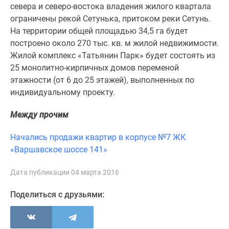
1-
севера и северо-востока владения жилого квартала
комнатные
ограничены рекой Сетунька, притоком реки Сетунь.
2-
На территории общей площадью 34,5 га будет
комнатные
построено около 270 тыс. кв. м жилой недвижимости.
3-
Жилой комплекс «Татьянин Парк» будет состоять из
комнатные
25 монолитно-кирпичных домов переменой
Квартиры
этажности (от 6 до 25 этажей), выполненных по
на
индивидуальному проекту.
карте
Ипотечный
Между прочим
калькулятор
Начались продажи квартир в корпусе №7 ЖК
Семейная
«Варшавское шоссе 141»
ипотека
Военная
Дата публикации 04 марта 2016
ипотека
Банки
Поделиться с друзьями:
и
программы
Медиа