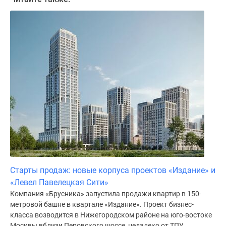
Дома
и
коттеджи
Коттеджные
поселки
в
Новой
Москве
Готовые
коттеджные
поселки
Строящиеся
коттеджные
поселки
Старты продаж: новые корпуса проектов «Издание» и
Коттеджные
«Левел Павелецкая Сити»
поселки
Компания «Брусника» запустила продажи квартир в 150-
в
метровой башне в квартале «Издание». Проект бизнес-
лесу
класса возводится в Нижегородском районе на юго-востоке
Коттеджные
Москвы вблизи Перовского шоссе, недалеко от ТПУ