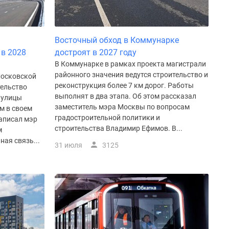
м
Восточный обход в Коммунарке
в 2028
достроят в 2027 году
В Коммунарке в рамках проекта магистрали
районного значения ведутся строительство и
Московской
реконструкция более 7 км дорог. Работы
тельство
выполнят в два этапа. Об этом рассказал
 улицы
заместитель мэра Москвы по вопросам
м в своем
градостроительной политики и
аписал мэр
строительства Владимир Ефимов. В...
м
ая связь...
31 июля
3125