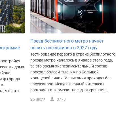
Поезд беспилотного метро начнет
рограмме
возить пассажиров в 2027 году
Тестирование первого в стране беспилотного
поезда метро началось в январе этого года,
овостройку
за это время экспериментальный состав
оселами дома
проехал более 4 тыс. км по Большой
айоне
кольцевой линии. Испытания проходят без
мэр города
пассажиров. Искусственный интеллект
 в
разгоняет и тормозит поезд, открывает...
л, что это
26 июля
3773