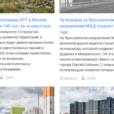
программы КРТ в Москве
Путепровод на Ярославско
е 140 тыс. кв. м недостроя
направлении МЖД откроют 
ализуются 13 проектов
году
 развития территорий, в
На Ярославском направлении 
рых будет демонтировано более
железной дороги ведется строи
 м недостроенных зданий и
путепровода, который соединит
 Об этом сообщил заместитель
Дудинка и Менжинского. Об это
 по вопросам
канале в мессенджере «Макс» н
ельной политики и
города Сергей Собянин. С новы
а Владимир...
путепроводом появится поперечн
2351
03 августа
6356