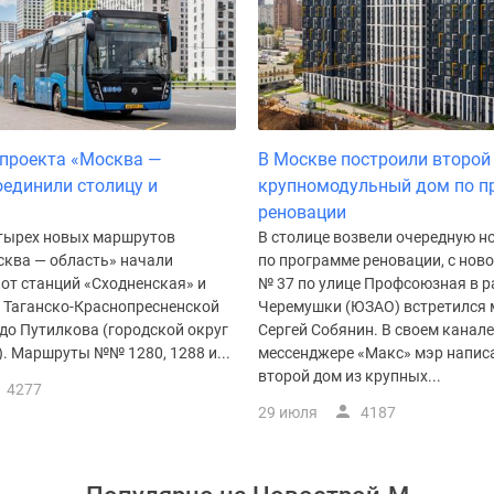
проекта «Москва —
В Москве построили второй
оединили столицу и
крупномодульный дом по п
реновации
тырех новых маршрутов
В столице возвели очередную н
сква — область» начали
по программе реновации, с нов
от станций «Сходненская» и
№ 37 по улице Профсоюзная в р
 Таганско-Краснопресненской
Черемушки (ЮЗАО) встретился 
до Путилкова (городской округ
Сергей Собянин. В своем канале
. Маршруты №№ 1280, 1288 и...
мессенджере «Макс» мэр написа
второй дом из крупных...
4277
29 июля
4187