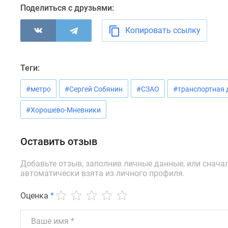
новостроек
Поделиться с друзьями:
Эксперты
и
Копировать ссылку
авторы
О
проекте
Контакты
Теги:
Реклама
на
#метро
#Сергей Собянин
#СЗАО
#транспортная 
сайте
Vk
#Хорошево-Мневники
Дзен
Машино-
места
Оставить отзыв
Апартаменты
#траншевая
Добавьте отзыв, заполнив личные данные, или снача
ипотека
автоматически взята из личного профиля.
#рассрочка
ИТ-
Оценка
*
ипотека
Квартиры
со
скидками