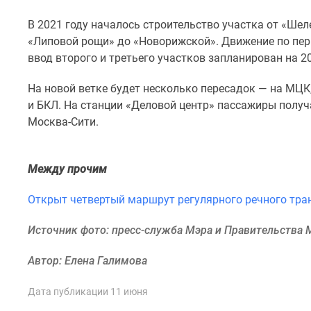
комнатные
Квартиры
В 2021 году началось строительство участка от «Шел
на
«Липовой рощи» до «Новорижской». Движение по перв
карте
ввод второго и третьего участков запланирован на 20
Ипотечный
калькулятор
На новой ветке будет несколько пересадок — на МЦК
Семейная
и БКЛ. На станции «Деловой центр» пассажиры получ
ипотека
Военная
Москва-Сити.
ипотека
Банки
и
Между прочим
программы
Медиа
Открыт четвертый маршрут регулярного речного тра
Новости
недвижимости
Источник фото: пресс-служба Мэра и Правительства
Мнение
эксперта
Аналитика
Автор: Елена Галимова
рынка
Покупателю
Дата публикации 11 июня
Экспертиза