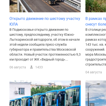
Рассрочка
Траншевая
ипотека
Дома
Открыто движение по шестому участку
В рамках 
и
ЮЛА
снесут боле
коттеджи
В Подмосковье открыто движение по
В столице ре
Коттеджные
шестому, предпоследнему, участку Южно-
комплексного
поселки
Лыткаринской автодороги, об этом в начале
рамках кото
в
этой недели сообщила пресс-служба
143 тыс. кв.
Новой
Москве
губернатора и правительства Московской
сооружений.
Готовые
области. Новый участок протяженностью 9,3
мэра Москвы
коттеджные
км проходит от ЖК «Видный город»...
градостроит
поселки
строительств
06 августа
1433
Строящиеся
04 августа
коттеджные
поселки
Коттеджные
поселки
в
лесу
Коттеджные