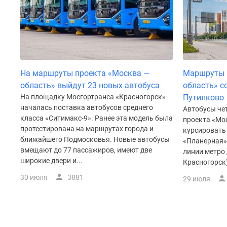
поселки
у
водоема
Коттеджные
поселки
в
ипотеку
Бизнес-
На маршруты проекта «Москва —
Маршруты 
центры
область» выйдут 23 новых автобуса
область» с
Коттеджи
На площадку Мосгортранса «Красногорск»
Путилково
Скидки
началась поставка автобусов среднего
Автобусы че
и
класса «Ситимакс-9». Ранее эта модель была
проекта «Мо
акции
протестирована на маршрутах города и
курсировать 
Макс
ближайшего Подмосковья. Новые автобусы
«Планерная»
вмещают до 77 пассажиров, имеют две
линии метро 
широкие двери и...
Красногорск)
30 июля
3881
29 июля