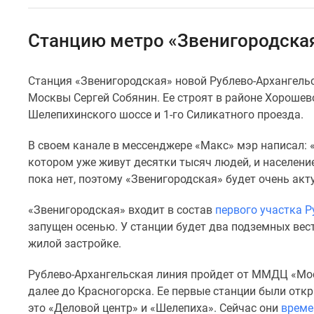
Специальные
предложения
Коммерческие
Станцию метро «Звенигородска
помещения
Продавцы
и
Станция «Звенигородская» новой Рублево-Архангельс
застройщики
Москвы Сергей Собянин. Ее строят в районе Хорошев
Панорамы
новостроек
Шелепихинского шоссе и 1-го Силикатного проезда.
Видеообзор
новостроек
В своем канале в мессенджере «Макс» мэр написал: 
Экспертиза
котором уже живут десятки тысяч людей, и населени
новостроек
пока нет, поэтому «Звенигородская» будет очень акт
Экология
Москвы
«Звенигородская» входит в состав
первого участка Р
и
Подмосковья
запущен осенью. У станции будет два подземных ве
Студии
жилой застройке.
1-
комнатные
Рублево-Архангельская линия пройдет от ММДЦ «Мос
2-
далее до Красногорска. Ее первые станции были откр
комнатные
это «Деловой центр» и «Шелепиха». Сейчас они
време
3-