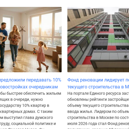
предложили передавать 10%
Фонд реновации лидирует п
новостройках очередникам
текущего строительства в 
тобы быстрее обеспечить жильем
На портале Единого ресурса за
ящих в очереди, нужно
обновлены рейтинги застройщи
осударству 10% квартир в
объему текущего строительства
квартирных домах. С таким
ввода жилья. Лидером по объем
м выступил глава думского
строительства в Москве по сост
труду, социальной политике и
июля 2026 года стал Фонд рено