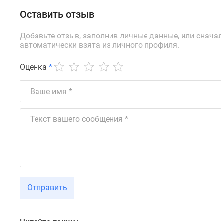
новостроек
Эксперты
Оставить отзыв
и
авторы
Добавьте отзыв, заполнив личные данные, или снача
О
автоматически взята из личного профиля.
проекте
Контакты
Оценка
*
Реклама
на
сайте
Vk
Дзен
Машино-
места
Апартаменты
#траншевая
ипотека
#рассрочка
ИТ-
Отправить
ипотека
Квартиры
со
скидками