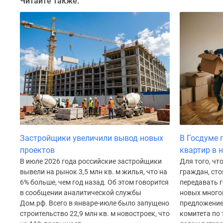
Читайте также:
до
41%
Видео
360°
новостроек
Субсидированная
застройщиком
Rutube
Поиск
дома
в
Москве
Программа
Застройщики увеличили вывод новых
В Госдуме 
реновации
в
проектов
квартир в 
Москве
В июле 2026 года российские застройщики
Для того, ч
Новостройки
вывели на рынок 3,5 млн кв. м жилья, что на
граждан, сто
премиум-
6% больше, чем год назад. Об этом говорится
передавать г
класса
в сообщении аналитической службы
новых много
Новостройки
Дом.рф. Всего в январе-июле было запущено
предложение
бизнес-
строительство 22,9 млн кв. м новостроек, что
комитета по 
класса