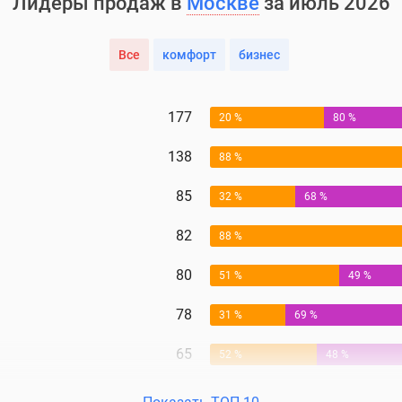
Лидеры продаж в
Москве
за июль 2026
Все
комфорт
бизнес
177
20 %
80 %
138
88 %
85
32 %
68 %
82
88 %
80
51 %
49 %
78
31 %
69 %
65
52 %
48 %