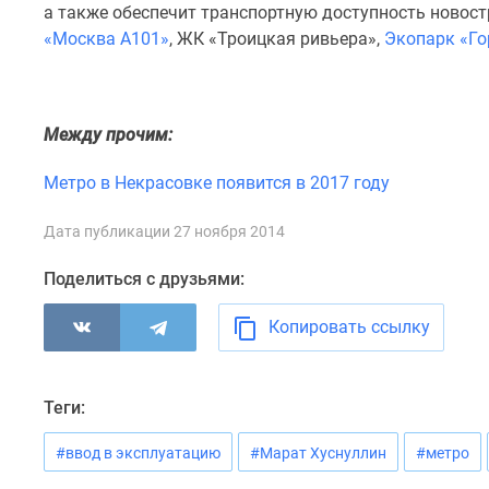
а также обеспечит транспортную доступность новос
комнатные
Квартиры
«Москва А101»
, ЖК «Троицкая ривьера»,
Экопарк «Го
на
карте
Ипотечный
калькулятор
Между прочим:
Семейная
ипотека
Метро в Некрасовке появится в 2017 году
Военная
ипотека
Банки
Дата публикации 27 ноября 2014
и
программы
Поделиться с друзьями:
Медиа
Новости
Копировать ссылку
недвижимости
Мнение
эксперта
Аналитика
Теги:
рынка
Покупателю
#ввод в эксплуатацию
#Марат Хуснуллин
#метро
Экспертиза