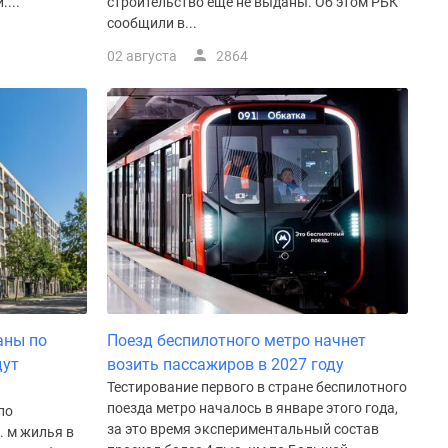
...
строительство еще не выданы. Об этом РБК
сообщили в...
02 августа
2864
аны по
Поезд беспилотного метро начнет
дут
возить пассажиров в 2027 году
Тестирование первого в стране беспилотного
поезда метро началось в январе этого года,
по
за это время экспериментальный состав
. м жилья в