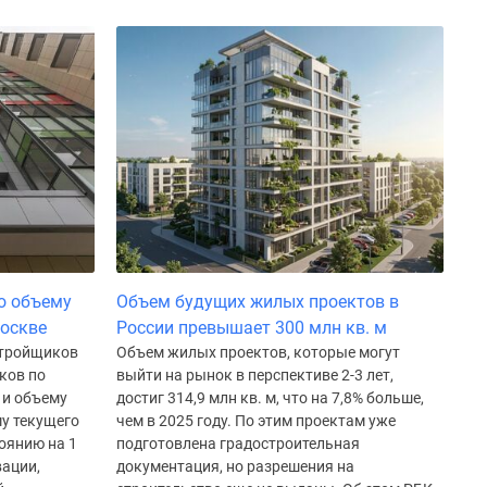
о объему
Объем будущих жилых проектов в
Москве
России превышает 300 млн кв. м
стройщиков
Объем жилых проектов, которые могут
ков по
выйти на рынок в перспективе 2-3 лет,
 и объему
достиг 314,9 млн кв. м, что на 7,8% больше,
у текущего
чем в 2025 году. По этим проектам уже
оянию на 1
подготовлена градостроительная
вации,
документация, но разрешения на