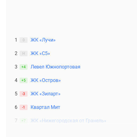
1
ЖК «Лучи»
0
2
ЖК «С5»
Н
3
Левел Южнопортовая
+4
4
ЖК «Остров»
+5
5
ЖК «Зиларт»
-3
6
Квартал Мит
-1
7
ЖК «Нижегородская от Гранель»
+7