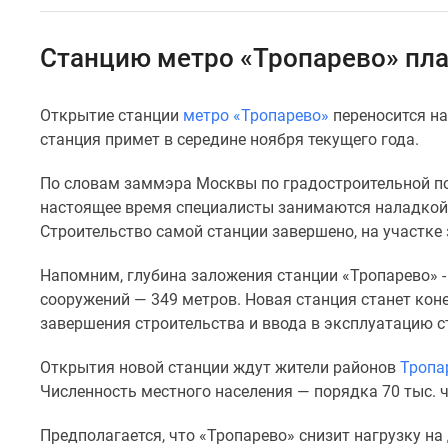
Специальные
предложения
Коммерческие
Станцию метро «Тропарево» пла
помещения
Продавцы
и
Открытие станции
метро «Тропарево»
переносится на
застройщики
станция примет в середине ноября текущего года.
Панорамы
новостроек
Видеообзор
По словам заммэра Москвы по градостроительной по
новостроек
настоящее время специалисты занимаются наладкой 
Экспертиза
Строительство самой станции завершено, на участке
новостроек
Экология
Напомним, глубина заложения станции «Тропарево» -
Москвы
сооружений — 349 метров. Новая станция станет кон
и
Подмосковья
завершения строительства и ввода в эксплуатацию с
Студии
1-
Открытия новой станции ждут жители районов
Тропа
комнатные
Численность местного населения — порядка 70 тыс. ч
2-
комнатные
Предполагается, что «Тропарево» снизит нагрузку на
3-