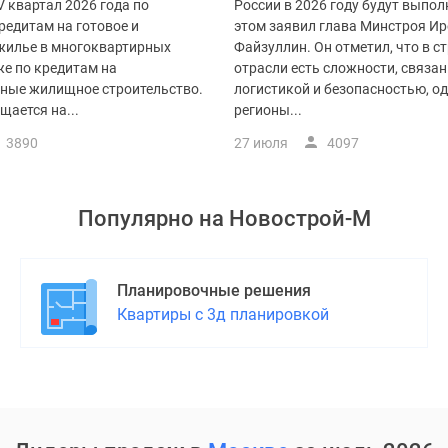
V квартал 2026 года по
России в 2026 году будут выпол
редитам на готовое и
этом заявил глава Минстроя Ир
жилье в многоквартирных
Файзуллин. Он отметил, что в с
же по кредитам на
отрасли есть сложности, связан
ные жилищное строительство.
логистикой и безопасностью, о
щается на...
регионы...
3890
27 июля
4097
Популярно на
Новострой-М
Планировочные решения
Квартиры с 3д планировкой