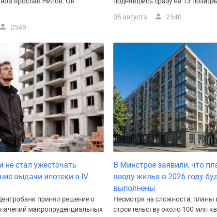
анов Ярослав Нилов. Он
поднявшись сразу на 13 позиций.
05 августа
2540
2549
и не стал ужесточать
В Минстрое заявили, что пл
ние выдачи ипотеки в IV
вводу жилья в 2026 году бу
выполнены
Центробанк принял решение о
Несмотря на сложности, планы 
значений макропруденциальных
строительству около 100 млн кв