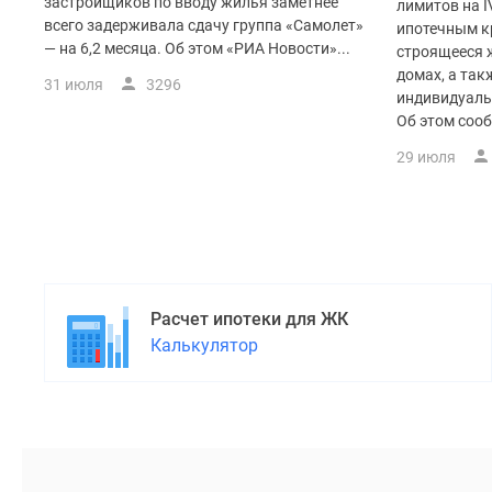
поселки
застройщиков по вводу жилья заметнее
лимитов на I
у
всего задерживала сдачу группа «Самолет»
ипотечным к
водоема
— на 6,2 месяца. Об этом «РИА Новости»...
строящееся 
Коттеджные
домах, а так
31 июля
3296
поселки
индивидуаль
в
Об этом сооб
ипотеку
Бизнес-
29 июля
центры
Коттеджи
Скидки
и
акции
Макс
Расчет ипотеки для ЖК
Калькулятор