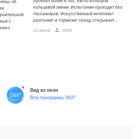
проехал более 4 тыс. км по Большой
нены, об
кольцевой линии. Испытания проходят без
ек
пассажиров. Искусственный интеллект
троительной
разгоняет и тормозит поезд, открывает...
ные с
днако
26 июля
3809
Вид из окон
о
Все панорамы 360