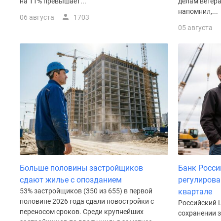
на 11% превышает...
делам ветер
Рассрочка
напомнил,...
Траншевая
06 августа
1703
ипотека
05 августа
Дома
и
коттеджи
Коттеджные
поселки
в
Новой
Москве
Готовые
коттеджные
поселки
Строящиеся
коттеджные
поселки
Больше половины застройщиков
Банк Росси
Коттеджные
сдают жилье с опозданием
регулирова
поселки
53% застройщиков (350 из 655) в первой
квартале
в
лесу
половине 2026 года сдали новостройки с
Российский 
Коттеджные
переносом сроков. Среди крупнейших
сохранении 