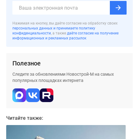
застройщиком
Rutube
Поиск
Нажимая на кнопку, вы даёте согласие на обработку своих
дома
персональных данных и принимаете политику
в
конфиденциальности
, а также
даёте согласие на получение
информационных и рекламных рассылок
Москве
Программа
реновации
в
Полезное
Москве
Следите за обновлениями Новострой-М на самых
Новостройки
популярных площадках интернета
премиум-
класса
Новостройки
бизнес-
класса
Читайте также:
Рассрочка
Траншевая
ипотека