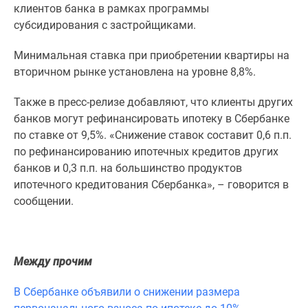
1-
клиентов банка в рамках программы
комнатные
субсидирования с застройщиками.
2-
комнатные
Минимальная ставка при приобретении квартиры на
3-
вторичном рынке установлена на уровне 8,8%.
комнатные
Также в пресс-релизе добавляют, что клиенты других
Квартиры
банков могут рефинансировать ипотеку в Сбербанке
на
по ставке от 9,5%. «Снижение ставок составит 0,6 п.п.
карте
по рефинансированию ипотечных кредитов других
Ипотечный
банков и 0,3 п.п. на большинство продуктов
калькулятор
ипотечного кредитования Сбербанка», – говорится в
Семейная
сообщении.
ипотека
Военная
ипотека
Банки
Между прочим
и
программы
В Сбербанке объявили о снижении размера
Медиа