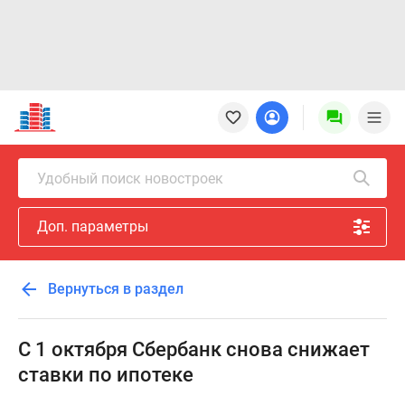
Новостройки
Квартиры
Ипотека
Новостройки
Удобный поиск новостроек
Москвы
Новостройки
Доп. параметры
Подмосковья
Новостройки
Новой
Вернуться в раздел
Москвы
Готовые
новостройки
С 1 октября Сбербанк снова снижает
Новостройки
ставки по ипотеке
на
карте