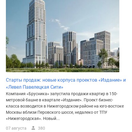
Дома
и
коттеджи
Коттеджные
поселки
в
Новой
Москве
Готовые
коттеджные
поселки
Старты продаж: новые корпуса проектов «Издание» и
Строящиеся
«Левел Павелецкая Сити»
коттеджные
Компания «Брусника» запустила продажи квартир в 150-
поселки
метровой башне в квартале «Издание». Проект бизнес-
Коттеджные
класса возводится в Нижегородском районе на юго-востоке
поселки
Москвы вблизи Перовского шоссе, недалеко от ТПУ
в
«Нижегородская». Новый...
лесу
07 августа
380
Коттеджные