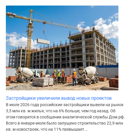
поселки
у
водоема
Коттеджные
поселки
в
ипотеку
Бизнес-
центры
Коттеджи
Скидки
и
акции
Макс
Застройщики увеличили вывод новых проектов
В июле 2026 года российские застройщики вывели на рынок
3,5 млн кв. м жилья, что на 6% больше, чем год назад. Об
этом говорится в сообщении аналитической службы Дом.рф.
Всего в январе-июле было запущено строительство 22,9 млн
кв. м новостроек, что на 11% превышает...