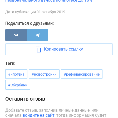
первоначального взноса по ипотеке до 10%​
Новости
недвижимости
Дата публикации 01 октября 2019
Мнение
эксперта
Поделиться с друзьями:
Аналитика
рынка
Покупателю
Экспертиза
Копировать ссылку
новостроек
Эксперты
Теги:
и
авторы
#ипотека
#новостройки
#рефинансирование
О
#Сбербанк
проекте
Контакты
Оставить отзыв
Реклама
на
Добавьте отзыв, заполнив личные данные, или
сайте
сначала
войдите на сайт
, тогда информация будет
Vk