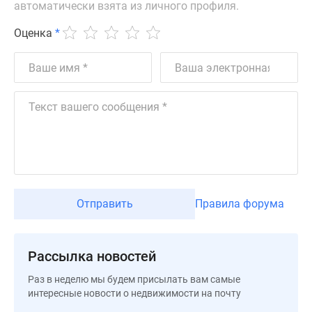
автоматически взята из личного профиля.
Дзен
Машино-
Оценка
*
места
Апартаменты
#траншевая
ипотека
#рассрочка
ИТ-
ипотека
Квартиры
со
скидками
Отправить
Правила форума
до
41%
Видео
Рассылка новостей
360°
Раз в неделю мы будем присылать вам самые
новостроек
интересные новости о недвижимости на почту
Субсидированная