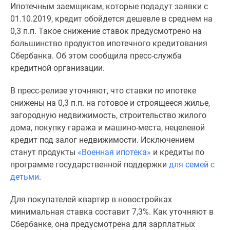
Ипотечным заемщикам, которые подадут заявки с
Специальные
01.10.2019, кредит обойдется дешевле в среднем на
предложения
0,3 п.п. Такое снижение ставок предусмотрено на
Коммерческие
большинство продуктов ипотечного кредитования
помещения
Сбербанка. Об этом сообщила пресс-служба
Продавцы
кредитной организации.
и
застройщики
В пресс-релизе уточняют, что ставки по ипотеке
Панорамы
снижены на 0,3 п.п. на готовое и строящееся жилье,
новостроек
загородную недвижимость, строительство жилого
Видеообзор
дома, покупку гаража и машино-места, нецелевой
новостроек
кредит под залог недвижимости. Исключением
Экспертиза
станут продукты
«Военная ипотека»
и кредиты по
новостроек
программе государственной поддержки
для семей с
Экология
детьми
.
Москвы
и
Для покупателей квартир в новостройках
Подмосковья
минимальная ставка составит 7,3%. Как уточняют в
Студии
Сбербанке, она предусмотрена для зарплатных