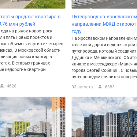
тарты продаж: квартира в
Путепровод на Ярославско
9,76 млн рублей
направлении МЖД откроют 
года на рынок новостроек
году
и пять новых проектов и
На Ярославском направлении 
ные объемы квартир в четырех
железной дороги ведется строи
ексах. В Московской области
путепровода, который соединит
ализация новых квартир в
Дудинка и Менжинского. Об это
ктах. В старых границах
канале в мессенджере «Макс» н
е недорогие квартиры
города Сергей Собянин. С новы
..
путепроводом появится поперечн
4628
03 августа
6383