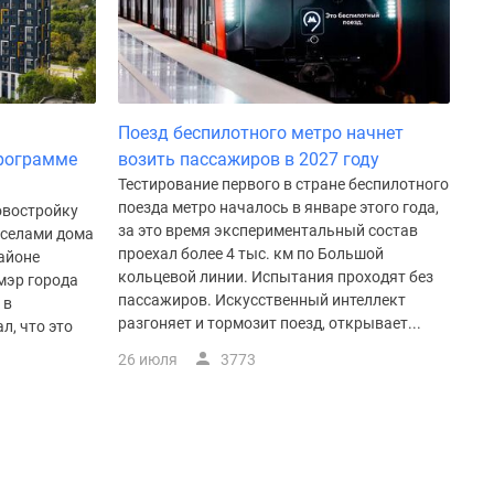
Поезд беспилотного метро начнет
рограмме
возить пассажиров в 2027 году
Тестирование первого в стране беспилотного
поезда метро началось в январе этого года,
овостройку
за это время экспериментальный состав
оселами дома
проехал более 4 тыс. км по Большой
айоне
кольцевой линии. Испытания проходят без
мэр города
пассажиров. Искусственный интеллект
 в
разгоняет и тормозит поезд, открывает...
л, что это
26 июля
3773