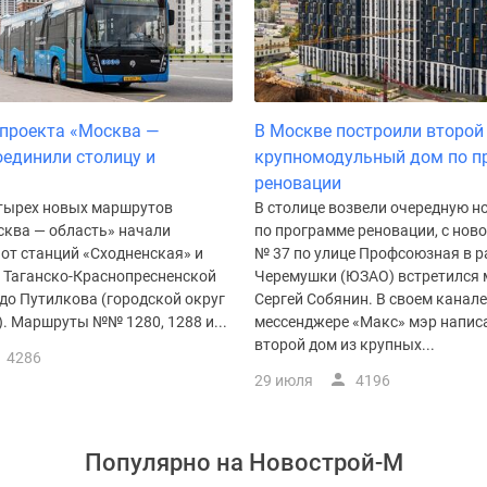
проекта «Москва —
В Москве построили второй
оединили столицу и
крупномодульный дом по п
реновации
тырех новых маршрутов
В столице возвели очередную н
сква — область» начали
по программе реновации, с нов
от станций «Сходненская» и
№ 37 по улице Профсоюзная в р
 Таганско-Краснопресненской
Черемушки (ЮЗАО) встретился 
до Путилкова (городской округ
Сергей Собянин. В своем канале
. Маршруты №№ 1280, 1288 и...
мессенджере «Макс» мэр написа
второй дом из крупных...
4286
29 июля
4196
Популярно на
Новострой-М