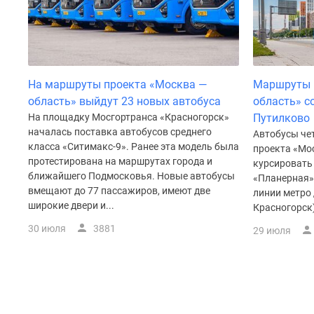
поселки
у
водоема
Коттеджные
поселки
в
На маршруты проекта «Москва —
Маршруты 
ипотеку
Бизнес-
область» выйдут 23 новых автобуса
область» с
центры
На площадку Мосгортранса «Красногорск»
Путилково
Коттеджи
началась поставка автобусов среднего
Автобусы че
Скидки
класса «Ситимакс-9». Ранее эта модель была
проекта «Мо
и
протестирована на маршрутах города и
курсировать 
акции
ближайшего Подмосковья. Новые автобусы
«Планерная»
Макс
вмещают до 77 пассажиров, имеют две
линии метро 
широкие двери и...
Красногорск)
30 июля
3881
29 июля