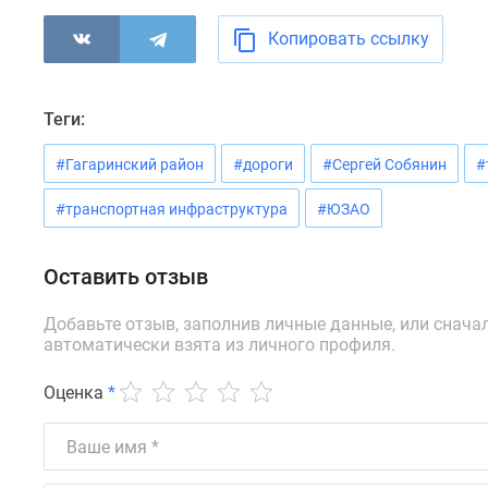
новостроек
Эксперты
Копировать ссылку
и
авторы
О
проекте
Теги:
Контакты
Реклама
#Гагаринский район
#дороги
#Сергей Собянин
#
на
сайте
#транспортная инфраструктура
#ЮЗАО
Vk
Дзен
Машино-
Оставить отзыв
места
Апартаменты
Добавьте отзыв, заполнив личные данные, или снача
#траншевая
автоматически взята из личного профиля.
ипотека
#рассрочка
Оценка
*
ИТ-
ипотека
Квартиры
со
скидками