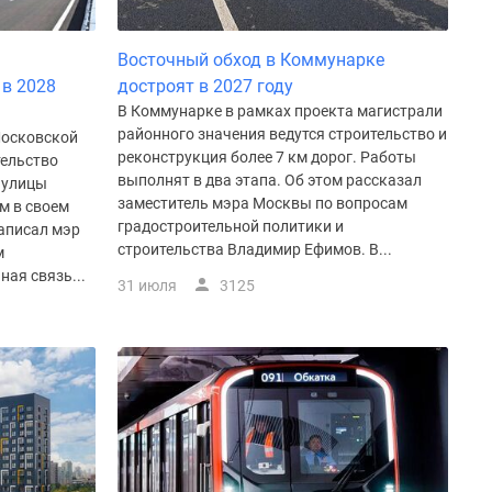
м
Восточный обход в Коммунарке
в 2028
достроят в 2027 году
В Коммунарке в рамках проекта магистрали
районного значения ведутся строительство и
Московской
реконструкция более 7 км дорог. Работы
тельство
выполнят в два этапа. Об этом рассказал
 улицы
заместитель мэра Москвы по вопросам
м в своем
градостроительной политики и
аписал мэр
строительства Владимир Ефимов. В...
м
ая связь...
31 июля
3125