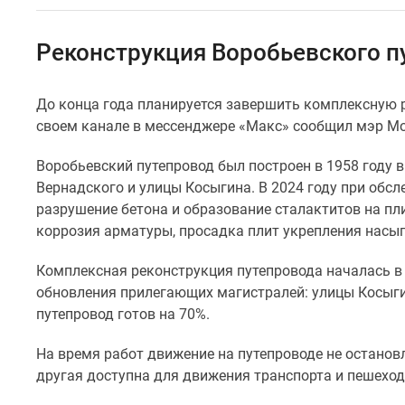
Специальные
предложения
Коммерческие
Реконструкция Воробьевского п
помещения
Продавцы
и
До конца года планируется завершить комплексную р
застройщики
своем канале в мессенджере «Макс» сообщил мэр Мо
Панорамы
новостроек
Видеообзор
Воробьевский путепровод был построен в 1958 году в
новостроек
Вернадского и улицы Косыгина. В 2024 году при обс
Экспертиза
разрушение бетона и образование сталактитов на пл
новостроек
коррозия арматуры, просадка плит укрепления насып
Экология
Москвы
Комплексная реконструкция путепровода началась в 
и
Подмосковья
обновления прилегающих магистралей: улицы Косыги
Студии
путепровод готов на 70%.
1-
комнатные
На время работ движение на путепроводе не останов
2-
другая доступна для движения транспорта и пешеход
комнатные
3-