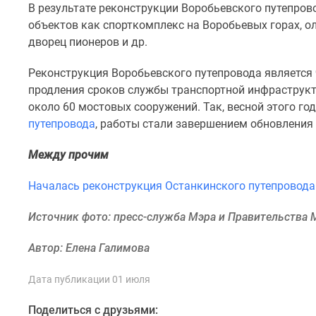
В результате реконструкции Воробьевского путепров
комнатные
Квартиры
объектов как спорткомплекс на Воробьевых горах, 
на
дворец пионеров и др.
карте
Ипотечный
Реконструкция Воробьевского путепровода являетс
калькулятор
продления сроков службы транспортной инфраструкту
Семейная
около 60 мостовых сооружений. Так, весной этого г
ипотека
Военная
путепровода
, работы стали завершением обновления 
ипотека
Банки
Между прочим
и
программы
Началась реконструкция Останкинского путепровода
Медиа
Новости
Источник фото: пресс-служба Мэра и Правительства
недвижимости
Мнение
Автор: Елена Галимова
эксперта
Аналитика
рынка
Дата публикации 01 июля
Покупателю
Экспертиза
Поделиться с друзьями: