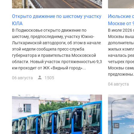
Рассрочка
Траншевая
ипотека
Открыто движение по шестому участку
Июльские с
Дома
ЮЛА
Москве от 
и
В Подмосковье открыто движение по
В июле 2026 
коттеджи
шестому, предпоследнему, участку Южно-
Москвы вышл
Коттеджные
Лыткаринской автодороги, об этом в начале
дополнитель
поселки
этой недели сообщила пресс-служба
жилых компл
в
губернатора и правительства Московской
началась ре
Новой
области. Новый участок протяженностью 9,3
четырех прое
Москве
км проходит от ЖК «Видный город»...
Москвы самы
Готовые
предложены.
коттеджные
06 августа
1505
поселки
04 августа
Строящиеся
коттеджные
поселки
Коттеджные
поселки
в
лесу
Коттеджные