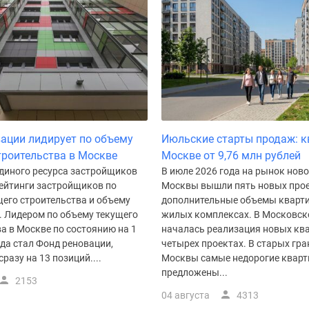
ации лидирует по объему
Июльские старты продаж: к
троительства в Москве
Москве от 9,76 млн рублей
Единого ресурса застройщиков
В июле 2026 года на рынок нов
ейтинги застройщиков по
Москвы вышли пять новых прое
щего строительства и объему
дополнительные объемы кварти
. Лидером по объему текущего
жилых комплексах. В Московск
а в Москве по состоянию на 1
началась реализация новых ква
да стал Фонд реновации,
четырех проектах. В старых гр
разу на 13 позиций....
Москвы самые недорогие квар
предложены...
2153
04 августа
4313