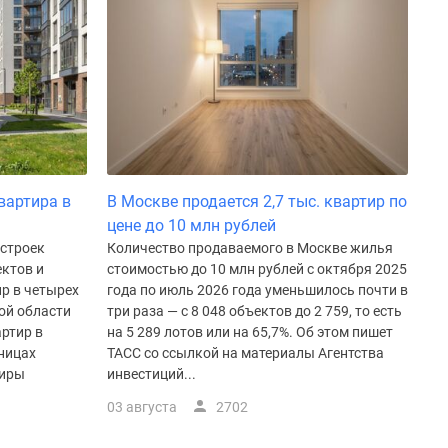
вартира в
В Москве продается 2,7 тыс. квартир по
цене до 10 млн рублей
остроек
Количество продаваемого в Москве жилья
ктов и
стоимостью до 10 млн рублей с октября 2025
р в четырех
года по июль 2026 года уменьшилось почти в
ой области
три раза — с 8 048 объектов до 2 759, то есть
ртир в
на 5 289 лотов или на 65,7%. Об этом пишет
аницах
ТАСС со ссылкой на материалы Агентства
тиры
инвестиций...
03 августа
2702