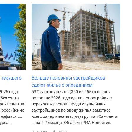
 текущего
Больше половины застройщиков
сдают жилье с опозданием
2026 года
53% застройщиков (350 из 655) в первой
(без учета
половине 2026 года сдали новостройки с
троительства
переносом сроков. Среди крупнейших
и российских
застройщиков по вводу жилья заметнее
терфакс» со
всего задерживала сдачу группа «Самолет»
рса...
— на 6,2 месяца. Об этом «РИА Новости»...