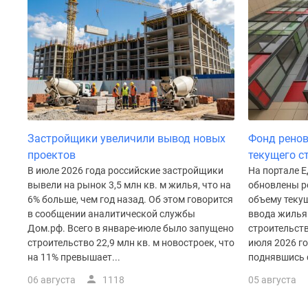
Рассрочка
Траншевая
ипотека
Дома
и
коттеджи
Коттеджные
поселки
в
Новой
Застройщики увеличили вывод новых
Фонд ренов
Москве
проектов
текущего с
Готовые
В июле 2026 года российские застройщики
На портале 
коттеджные
поселки
вывели на рынок 3,5 млн кв. м жилья, что на
обновлены р
Строящиеся
6% больше, чем год назад. Об этом говорится
объему теку
коттеджные
в сообщении аналитической службы
ввода жилья
поселки
Дом.рф. Всего в январе-июле было запущено
строительств
Коттеджные
строительство 22,9 млн кв. м новостроек, что
июля 2026 го
поселки
на 11% превышает...
поднявшись с
в
06 августа
1118
05 августа
лесу
Коттеджные