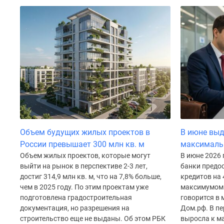
поселки
у
водоема
Коттеджные
поселки
в
ипотеку
Бизнес-
центры
Коттеджи
Скидки
и
акции
Макс
Объем будущих жилых проектов в
В июне выд
России превышает 300 млн кв. м
максималь
Объем жилых проектов, которые могут
В июне 2026
выйти на рынок в перспективе 2-3 лет,
банки предос
достиг 314,9 млн кв. м, что на 7,8% больше,
кредитов на 
чем в 2025 году. По этим проектам уже
максимумом 
подготовлена градостроительная
говорится в
документация, но разрешения на
Дом.рф. В пе
строительство еще не выданы. Об этом РБК
выросла к ма