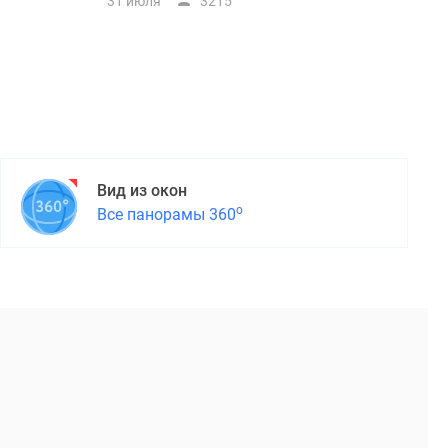
31 июля
3215
Вид из окон
о
Все панорамы 360