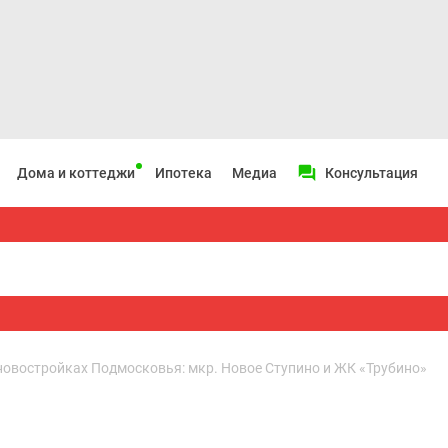
Дома и коттеджи
Ипотека
Медиа
Консультация
новостройках Подмосковья: мкр. Новое Ступино и ЖК «Трубино»