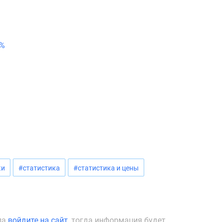
4%
ки
#статистика
#статистика и цены
ла
войдите на сайт
, тогда информация будет