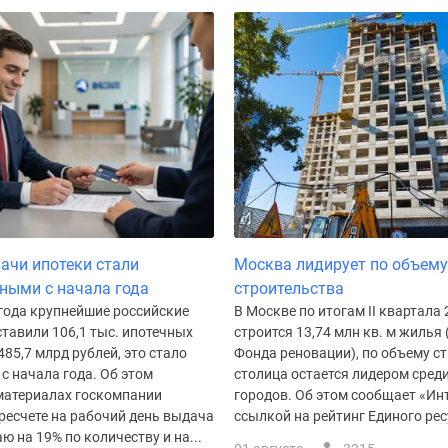
ачи ипотеки стали
Москва лидирует по объему
ными с начала года
строительства
 года крупнейшие российские
В Москве по итогам II квартала 
тавили 106,1 тыс. ипотечных
строится 13,74 млн кв. м жилья 
485,7 млрд рублей, это стало
Фонда реновации), по объему с
с начала года. Об этом
столица остается лидером сред
 материалах госкомпании
городов. Об этом сообщает «Ин
ресчете на рабочий день выдача
ссылкой на рейтинг Единого ресу
ю на 19% по количеству и на...