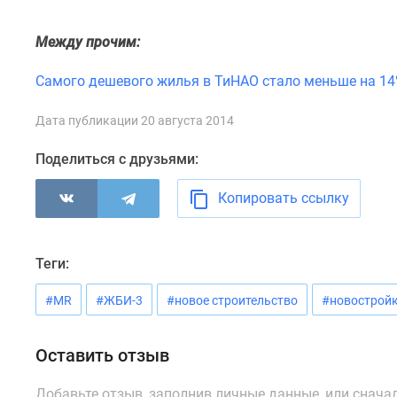
новостроек
Эксперты
и
Между прочим:
авторы
О
Самого дешевого жилья в ТиНАО стало меньше на 1
проекте
Контакты
Дата публикации 20 августа 2014
Реклама
на
Поделиться с друзьями:
сайте
Vk
Копировать ссылку
Дзен
Машино-
места
Апартаменты
Теги:
#траншевая
ипотека
#MR
#ЖБИ-3
#новое строительство
#новострой
#рассрочка
ИТ-
ипотека
Оставить отзыв
Квартиры
со
Добавьте отзыв, заполнив личные данные, или снача
скидками