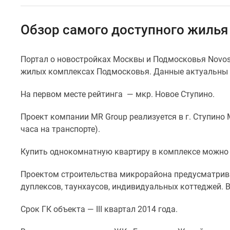
Специальные
предложения
Коммерческие
Обзор самого доступного жилья
помещения
Продавцы
и
Портал о новостройках Москвы и Подмосковья Novost
застройщики
жилых комплексах Подмосковья. Данные актуальны н
Панорамы
новостроек
Видеообзор
На первом месте рейтинга — мкр. Новое Ступино.
новостроек
Экспертиза
Проект компании MR Group реализуется в г. Ступин
новостроек
часа на транспорте).
Экология
Москвы
Купить однокомнатную квартиру в комплексе можно з
и
Подмосковья
Проектом строительства микрорайона предусматрив
Студии
1-
дуплексов, таунхаусов, индивидуальных коттеджей. В
комнатные
2-
Срок ГК объекта — III квартал 2014 года.
комнатные
3-