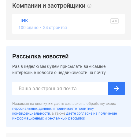
застройщиком
Компании и застройщики
Rutube
Поиск
ПИК
4.8
дома
100 сдано
•
34 строится
в
Москве
Программа
реновации
Рассылка новостей
в
Раз в неделю мы будем присылать вам самые
Москве
интересные новости о недвижимости на почту
Новостройки
премиум-
класса
Новостройки
Нажимая на кнопку, вы даёте согласие на обработку своих
бизнес-
персональных данных и принимаете политику
класса
конфиденциальности
, а также
даёте согласие на получение
информационных и рекламных рассылок
Рассрочка
Траншевая
ипотека