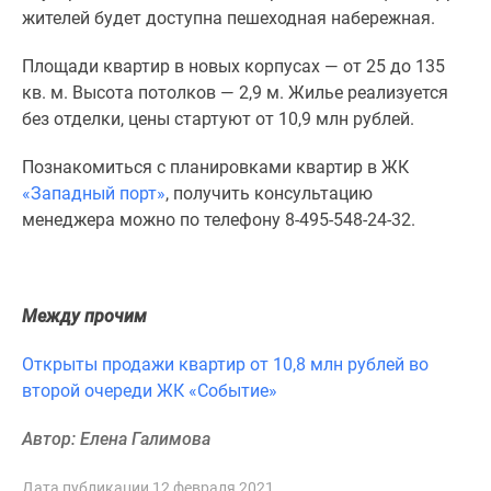
1-
жителей будет доступна пешеходная набережная.
комнатные
2-
Площади квартир в новых корпусах — от 25 до 135
комнатные
кв. м. Высота потолков — 2,9 м.
Жилье реализуется
3-
без отделки, цены стартуют от 10,9 млн рублей.
комнатные
Квартиры
Познакомиться с планировками квартир в ЖК
на
«Западный порт»
, получить консультацию
карте
менеджера можно по телефону 8-495-548-24-32.
Ипотечный
калькулятор
Семейная
Между прочим
ипотека
Военная
Открыты продажи квартир от 10,8 млн рублей во
ипотека
второй очереди ЖК «Событие»
Банки
и
Автор: Елена Галимова
программы
Медиа
Дата публикации 12 февраля 2021