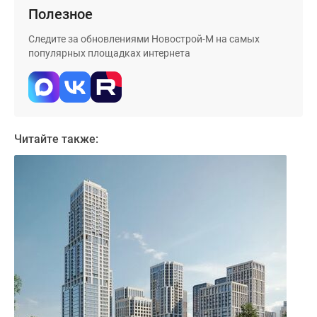
Дома
Полезное
и
Следите за обновлениями Новострой-М на самых
коттеджи
популярных площадках интернета
Коттеджные
поселки
в
Новой
Москве
Читайте также:
Готовые
коттеджные
поселки
Строящиеся
коттеджные
поселки
Коттеджные
поселки
в
лесу
Коттеджные