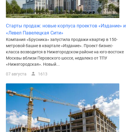
поселки
у
водоема
Старты продаж: новые корпуса проектов «Издание» и
Коттеджные
«Левел Павелецкая Сити»
поселки
Компания «Брусника» запустила продажи квартир в 150-
в
метровой башне в квартале «Издание». Проект бизнес-
ипотеку
класса возводится в Нижегородском районе на юго-востоке
Бизнес-
Москвы вблизи Перовского шоссе, недалеко от ТПУ
центры
«Нижегородская». Новый...
Коттеджи
07 августа
1613
Скидки
и
акции
Макс