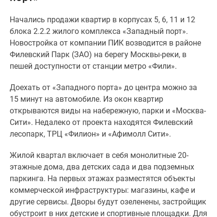
Специальные
Начались продажи квартир в корпусах 5, 6, 11 и 12
предложения
блока 2.2.2 жилого комплекса «Западный порт».
Коммерческие
Новостройка от компании ПИК возводится в районе
помещения
Филевский Парк (ЗАО) на берегу Москвы-реки, в
Продавцы
пешей доступности от станции метро «Фили».
и
застройщики
Доехать от «Западного порта» до центра можно за
Панорамы
15 минут на автомобиле. Из окон квартир
новостроек
открываются виды на набережную, парки и «Москва-
Видеообзор
Сити». Недалеко от проекта находятся Филевский
новостроек
лесопарк, ТРЦ
«Филион» и «Афимолл Сити».
Экспертиза
новостроек
Жилой квартал включает в себя монолитные 20-
Экология
этажные дома, два детских сада и два подземных
Москвы
паркинга. На первых этажах разместятся объекты
и
коммерческой инфраструктуры: магазины, кафе и
Подмосковья
другие сервисы. Дворы будут озеленены, застройщик
Студии
обустроит в них детские и спортивные площадки. Для