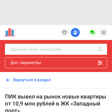
Новостройки
Квартиры
Ипотека
Новостройки
Удобный поиск новостроек
Москвы
Новостройки
Доп. параметры
Подмосковья
Новостройки
Новой
Вернуться в раздел
Москвы
Готовые
новостройки
ПИК вывел на рынок новые квартиры
Новостройки
от 10,9 млн рублей в ЖК «Западный
на
порт»
карте