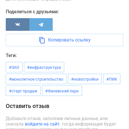
Новости
недвижимости
Поделиться с друзьями:
Мнение
эксперта
Аналитика
рынка
Копировать ссылку
Покупателю
Экспертиза
Теги:
новостроек
Эксперты
#ЗАО
#инфраструктура
и
#монолитное строительство
#новостройки
#ПИК
авторы
О
#старт продаж
#Филевский парк
проекте
Контакты
Оставить отзыв
Реклама
на
Добавьте отзыв, заполнив личные данные, или
сайте
сначала
войдите на сайт
, тогда информация будет
Vk