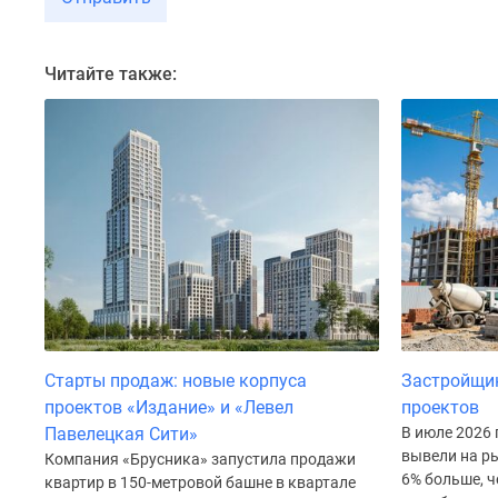
до
41%
Видео
Читайте также:
360°
новостроек
Субсидированная
застройщиком
Rutube
Поиск
дома
в
Москве
Программа
реновации
в
Москве
Новостройки
Старты продаж: новые корпуса
Застройщи
премиум-
проектов «Издание» и «Левел
проектов
класса
Павелецкая Сити»
В июле 2026
Новостройки
вывели на ры
Компания «Брусника» запустила продажи
бизнес-
6% больше, ч
квартир в 150-метровой башне в квартале
класса