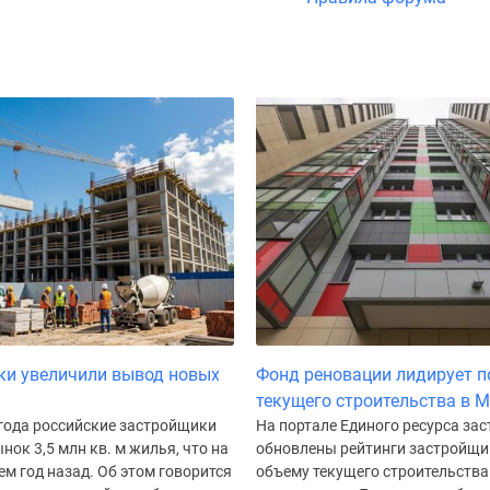
ки увеличили вывод новых
Фонд реновации лидирует п
текущего строительства в 
 года российские застройщики
На портале Единого ресурса за
нок 3,5 млн кв. м жилья, что на
обновлены рейтинги застройщи
ем год назад. Об этом говорится
объему текущего строительства