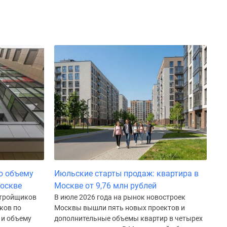
о объему
Июльские старты продаж: квартира в
Москве
Москве от 9,76 млн рублей
стройщиков
В июле 2026 года на рынок новостроек
ков по
Москвы вышли пять новых проектов и
 и объему
дополнительные объемы квартир в четырех