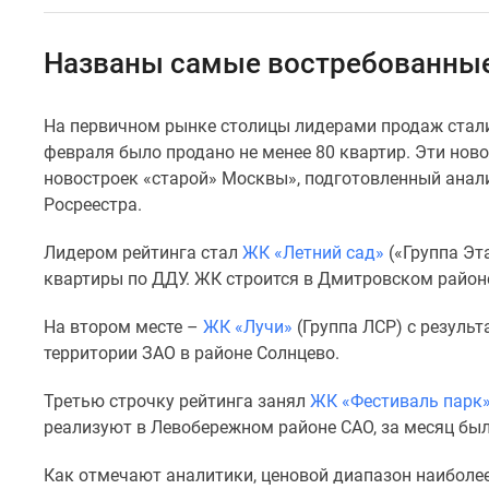
Специальные
предложения
Коммерческие
Названы самые востребованные
помещения
Продавцы
и
На первичном рынке столицы лидерами продаж стали
застройщики
февраля было продано не менее 80 квартир. Эти но
Панорамы
новостроек
новостроек «старой» Москвы», подготовленный анал
Видеообзор
Росреестра.
новостроек
Экспертиза
Лидером рейтинга стал
ЖК «Летний сад»
(«Группа Эт
новостроек
квартиры по ДДУ. ЖК строится в Дмитровском район
Экология
Москвы
На втором месте –
ЖК «Лучи»
(Группа ЛСР) с резуль
и
Подмосковья
территории ЗАО в районе Солнцево.
Студии
1-
Третью строчку рейтинга занял
ЖК «Фестиваль парк
комнатные
реализуют в Левобережном районе САО, за месяц был
2-
комнатные
Как отмечают аналитики, ценовой диапазон наиболее
3-