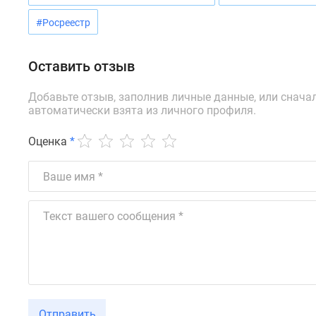
новостроек
Эксперты
#Росреестр
и
авторы
О
Оставить отзыв
проекте
Контакты
Добавьте отзыв, заполнив личные данные, или снача
Реклама
автоматически взята из личного профиля.
на
сайте
Оценка
*
Vk
Дзен
Машино-
места
Апартаменты
#траншевая
ипотека
#рассрочка
ИТ-
ипотека
Квартиры
со
скидками
Отправить