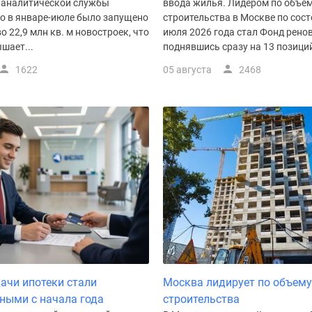
 аналитической службы
ввода жилья. Лидером по объем
го в январе-июле было запущено
строительства в Москве по сост
о 22,9 млн кв. м новостроек, что
июля 2026 года стал Фонд рено
шает...
поднявшись сразу на 13 позиций.
1622
05 августа
2468
ачи ипотеки стали
Москва лидирует по объему
ными с начала года
строительства