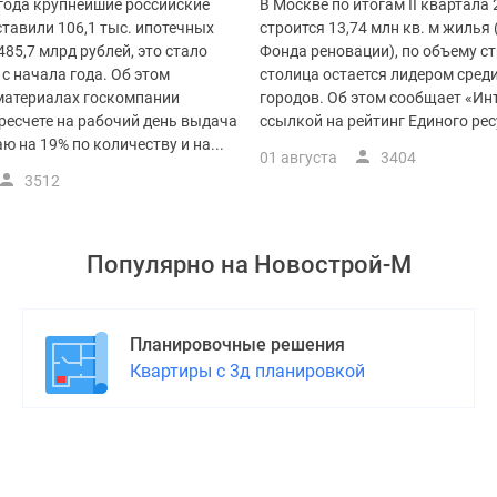
 года крупнейшие российские
В Москве по итогам II квартала 
тавили 106,1 тыс. ипотечных
строится 13,74 млн кв. м жилья 
485,7 млрд рублей, это стало
Фонда реновации), по объему с
с начала года. Об этом
столица остается лидером сред
 материалах госкомпании
городов. Об этом сообщает «Ин
ресчете на рабочий день выдача
ссылкой на рейтинг Единого ресу
ю на 19% по количеству и на...
01 августа
3404
3512
Популярно на
Новострой-М
Планировочные решения
Квартиры с 3д планировкой