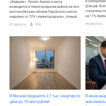
в сообщении
«Издание». Проект бизнес-класса
Рассрочка
Дом.рф. Все
возводится в Нижегородском районе на юго-
Траншевая
строительств
ипотека
востоке Москвы вблизи Перовского шоссе,
на 11% превы
Дома
недалеко от ТПУ «Нижегородская». Новый...
и
06 августа
07 августа
956
коттеджи
Коттеджные
поселки
в
Новой
Москве
Готовые
коттеджные
поселки
Строящиеся
коттеджные
поселки
Коттеджные
поселки
в
В Москве продается 2,7 тыс. квартир по
В июне выд
лесу
Коттеджные
цене до 10 млн рублей
максималь