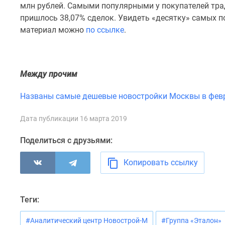
млн рублей. Самыми популярными у покупателей тра
комнатные
Квартиры
пришлось 38,07% сделок. Увидеть «десятку» самых 
на
материал можно
по ссылке
.
карте
Ипотечный
калькулятор
Семейная
Между прочим
ипотека
Военная
Названы самые дешевые новостройки Москвы в февр
ипотека
Банки
и
Дата публикации 16 марта 2019
программы
Медиа
Поделиться с друзьями:
Новости
недвижимости
Копировать ссылку
Мнение
эксперта
Аналитика
рынка
Теги:
Покупателю
Экспертиза
#Аналитический центр Новострой-М
#Группа «Эталон»