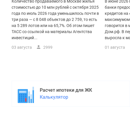
поселки
Количество продаваемого в Москве жилья
В июне 2026
у
стоимостью до 10 млн рублей с октября 2025
банки предос
водоема
года по июль 2026 года уменьшилось почти в
кредитов на 
Коттеджные
три раза — с 8 048 объектов до 2 759, то есть
максимумом 
поселки
на 5 289 лотов или на 65,7%. Об этом пишет
говорится в
в
ТАСС со ссылкой на материалы Агентства
Дом.рф. В пе
ипотеку
инвестиций...
выросла к ма
Бизнес-
центры
03 августа
2999
01 августа
Коттеджи
Скидки
и
акции
Макс
Расчет ипотеки для ЖК
Калькулятор