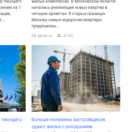
у текущего
жилых комплексах. В Московской области
оянию на 1
началась реализация новых квартир в
вации,
четырех проектах. В старых границах
...
Москвы самые недорогие квартиры
предложены...
04 августа
4790
 текущего
Больше половины застройщиков
сдают жилье с опозданием