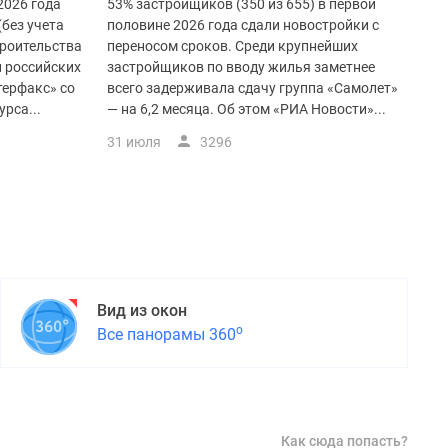
2026 года
53% застройщиков (350 из 655) в первой
(без учета
половине 2026 года сдали новостройки с
троительства
переносом сроков. Среди крупнейших
и российских
застройщиков по вводу жилья заметнее
терфакс» со
всего задерживала сдачу группа «Самолет»
рса...
— на 6,2 месяца. Об этом «РИА Новости»...
31 июля
3296
Вид из окон
о
Все панорамы 360
Как сюда попасть?