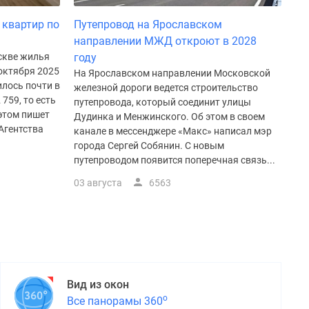
 квартир по
Путепровод на Ярославском
направлении МЖД откроют в 2028
скве жилья
году
 октября 2025
На Ярославском направлении Московской
илось почти в
железной дороги ведется строительство
 759, то есть
путепровода, который соединит улицы
 этом пишет
Дудинка и Менжинского. Об этом в своем
Агентства
канале в мессенджере «Макс» написал мэр
города Сергей Собянин. С новым
путепроводом появится поперечная связь...
03 августа
6563
Вид из окон
о
Все панорамы 360