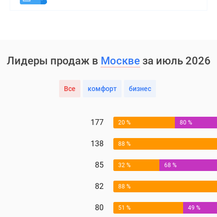
Лидеры продаж в
Москве
за июль 2026
Все
комфорт
бизнес
177
20 %
80 %
138
88 %
85
32 %
68 %
82
88 %
80
51 %
49 %