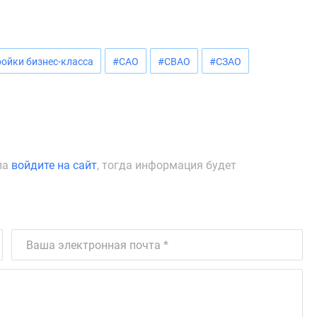
ойки бизнес-класса
#САО
#СВАО
#СЗАО
ла
войдите на сайт
, тогда информация будет