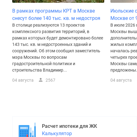
поселки
у
В рамках программы КРТ в Москве
Июльские с
водоема
снесут более 140 тыс. кв. м недостроя
Москве от 
Коттеджные
поселки
В столице реализуются 13 проектов
В июле 2026 
в
комплексного развития территорий, в
Москвы вышл
ипотеку
рамках которых будет демонтировано более
дополнитель
Бизнес-
143 тыс. кв. м недостроенных зданий и
жилых компл
центры
сооружений. Об этом сообщил заместитель
началась ре
Коттеджи
мэра Москвы по вопросам
четырех прое
Скидки
градостроительной политики и
Москвы самы
и
строительства Владимир...
предложены.
акции
Макс
04 августа
2567
04 августа
Расчет ипотеки для ЖК
Калькулятор