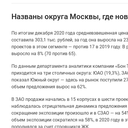
Специальные
предложения
Коммерческие
Названы округа Москвы, где нов
помещения
Продавцы
и
По итогам декабря 2020 года средневзвешенная цена 
застройщики
составила 303,1 тыс. рублей, за год она выросла на 
Панорамы
новостроек
проектов в этом сегменте — против 17 в 2019 году. В
Видеообзор
выросло на 8% (70 против 65).
новостроек
Экспертиза
По данным департамента аналитики компании «Бон Т
новостроек
приходится на три столичных округа: ЮАО (19,3%), ЗА
Экология
показал Южный округ — здесь на рынок поступили 27
Москвы
и
объем предложения вырос на 62%.
Подмосковья
Студии
В ЗАО продажи начались в 15 корпусах в шести проект
1-
наблюдалась отрицательная динамика предложения в
комнатные
сокращение экспозиции произошло и в СЗАО — на 54%
2-
объем экспозиции сократился на 58%, в 2020 году в 
комнатные
3-
пополнялся за счет строящихся ЖК.