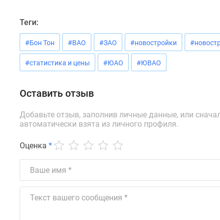
новостроек
Эксперты
и
Теги:
авторы
О
#Бон Тон
#ВАО
#ЗАО
#новостройки
#новостр
проекте
Контакты
#статистика и цены
#ЮАО
#ЮВАО
Реклама
на
сайте
Оставить отзыв
Vk
Дзен
Добавьте отзыв, заполнив личные данные, или снача
Машино-
автоматически взята из личного профиля.
места
Апартаменты
Оценка
*
#траншевая
ипотека
#рассрочка
ИТ-
ипотека
Квартиры
со
скидками