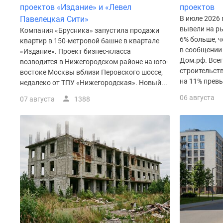
Рассрочка
проектов «Издание» и «Левел
проектов
Траншевая
Павелецкая Сити»
В июле 2026
ипотека
вывели на ры
Компания «Брусника» запустила продажи
Дома
6% больше, ч
квартир в 150-метровой башне в квартале
и
в сообщении
«Издание». Проект бизнес-класса
коттеджи
Дом.рф. Все
возводится в Нижегородском районе на юго-
Коттеджные
строительств
востоке Москвы вблизи Перовского шоссе,
поселки
на 11% превы
недалеко от ТПУ «Нижегородская». Новый...
в
Новой
06 августа
07 августа
1388
Москве
Готовые
коттеджные
поселки
Строящиеся
коттеджные
поселки
Коттеджные
поселки
в
лесу
Коттеджные