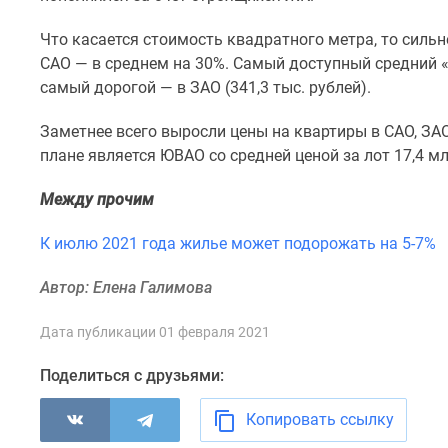
комнатные
Квартиры
Что касается стоимость квадратного метра, то сильн
на
САО — в среднем на 30%. Самый доступный средний «к
карте
самый дорогой — в ЗАО (341,3 тыс. рублей).
Ипотечный
калькулятор
Заметнее всего выросли цены на квартиры в САО, ЗА
Семейная
ипотека
плане является ЮВАО со средней ценой за лот 17,4 м
Военная
ипотека
Между прочим
Банки
и
К июлю 2021 года жилье может подорожать на 5-7%
программы
Медиа
Автор: Елена Галимова
Новости
недвижимости
Мнение
Дата публикации 01 февраля 2021
эксперта
Аналитика
Поделиться с друзьями:
рынка
Покупателю
Копировать ссылку
Экспертиза