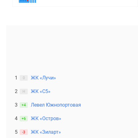
1
ЖК «Лучи»
0
2
ЖК «С5»
Н
3
Левел Южнопортовая
+4
4
ЖК «Остров»
+6
5
ЖК «Зиларт»
-3