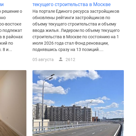
ии
текущего строительства в Москве
 решение о
На портале Единого ресурса застройщиков
вно
обновлены рейтинги застройщиков по
ро-востоке
объему текущего строительства и объему
ю подлежат
ввода жилья. Лидером по объему текущего
а в районах
строительства в Москве по состоянию на 1
кий по
июля 2026 года стал Фонд реновации,
8 и...
поднявшись сразу на 13 позиций....
05 августа
2612