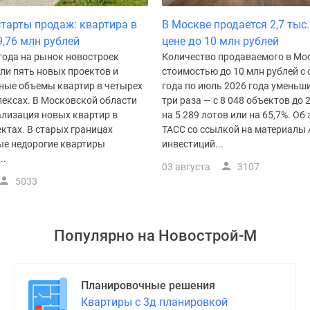
тарты продаж: квартира в
В Москве продается 2,7 тыс.
9,76 млн рублей
цене до 10 млн рублей
года на рынок новостроек
Количество продаваемого в Мо
и пять новых проектов и
стоимостью до 10 млн рублей с
ные объемы квартир в четырех
года по июль 2026 года уменьш
ексах. В Московской области
три раза — с 8 048 объектов до 2
ализация новых квартир в
на 5 289 лотов или на 65,7%. Об
ктах. В старых границах
ТАСС со ссылкой на материалы 
е недорогие квартиры
инвестиций...
..
03 августа
3107
5033
Популярно на
Новострой-М
Планировочные решения
Квартиры с 3д планировкой