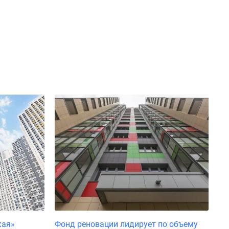
кая»
Фонд реновации лидирует по объему