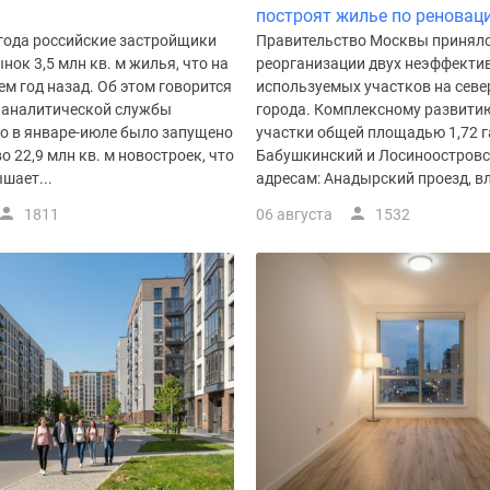
построят жилье по реновац
 года российские застройщики
Правительство Москвы приняло
нок 3,5 млн кв. м жилья, что на
реорганизации двух неэффекти
ем год назад. Об этом говорится
используемых участков на севе
 аналитической службы
города. Комплексному развити
го в январе-июле было запущено
участки общей площадью 1,72 г
о 22,9 млн кв. м новостроек, что
Бабушкинский и Лосиноостровс
шает...
адресам: Анадырский проезд, вл. 
1811
06 августа
1532