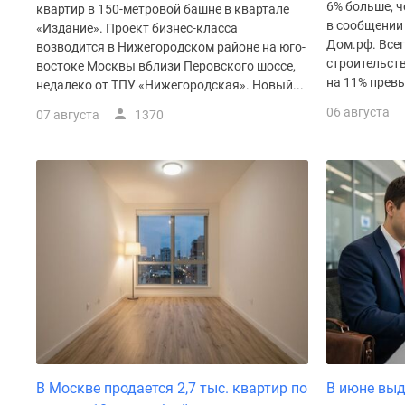
6% больше, ч
Рассрочка
квартир в 150-метровой башне в квартале
в сообщении
Траншевая
«Издание». Проект бизнес-класса
ипотека
Дом.рф. Все
возводится в Нижегородском районе на юго-
Дома
строительств
востоке Москвы вблизи Перовского шоссе,
и
на 11% превы
недалеко от ТПУ «Нижегородская». Новый...
коттеджи
06 августа
07 августа
1370
Коттеджные
поселки
в
Новой
Москве
Готовые
коттеджные
поселки
Строящиеся
коттеджные
поселки
Коттеджные
поселки
в
лесу
Коттеджные
В Москве продается 2,7 тыс. квартир по
В июне выд