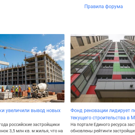
Правила форума
ки увеличили вывод новых
Фонд реновации лидирует п
текущего строительства в 
 года российские застройщики
На портале Единого ресурса за
нок 3,5 млн кв. м жилья, что на
обновлены рейтинги застройщи