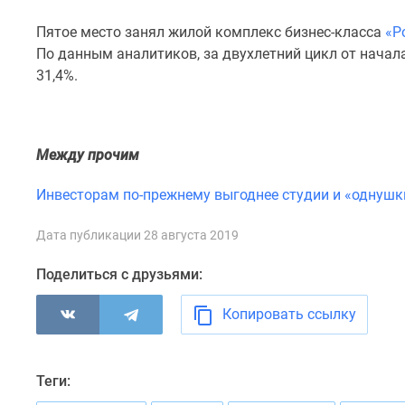
комнатные
Квартиры
Пятое место занял жилой комплекс бизнес-класса
«Р
на
По данным аналитиков, за двухлетний цикл от начал
карте
31,4%.
Ипотечный
калькулятор
Семейная
ипотека
Между прочим
Военная
ипотека
Банки
Инвесторам по-прежнему выгоднее студии и «однушк
и
программы
Дата публикации 28 августа 2019
Медиа
Новости
Поделиться с друзьями:
недвижимости
Мнение
Копировать ссылку
эксперта
Аналитика
рынка
Покупателю
Теги:
Экспертиза