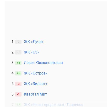
1
ЖК «Лучи»
0
2
ЖК «С5»
Н
3
Левел Южнопортовая
+4
4
ЖК «Остров»
+5
5
ЖК «Зиларт»
-3
6
Квартал Мит
-1
7
ЖК «Нижегородская от Гранель»
+7