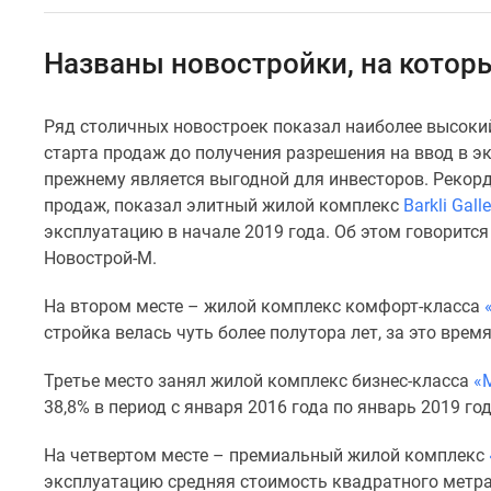
Специальные
предложения
Коммерческие
Названы новостройки, на котор
помещения
Продавцы
и
Ряд столичных новостроек показал наиболее высокий
застройщики
старта продаж до получения разрешения на ввод в эк
Панорамы
новостроек
прежнему является выгодной для инвесторов. Рекордн
Видеообзор
продаж, показал элитный жилой комплекс
Barkli Galle
новостроек
эксплуатацию в начале 2019 года. Об этом говоритс
Экспертиза
Новострой-М.
новостроек
Экология
На втором месте – жилой комплекс комфорт-класса
Москвы
и
стройка велась чуть более полутора лет, за это врем
Подмосковья
Студии
Третье место занял жилой комплекс бизнес-класса
«
1-
38,8% в период с января 2016 года по январь 2019 год
комнатные
2-
На четвертом месте – премиальный жилой комплекс
комнатные
эксплуатацию средняя стоимость квадратного метра 
3-