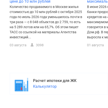
поселки
цене до 10 млн рублей
максималь
у
Количество продаваемого в Москве жилья
В июне 2026
водоема
стоимостью до 10 млн рублей с октября 2025
банки предос
Коттеджные
года по июль 2026 года уменьшилось почти в
кредитов на 
поселки
три раза — с 8 048 объектов до 2 759, то есть
максимумом 
в
на 5 289 лотов или на 65,7%. Об этом пишет
говорится в
ипотеку
ТАСС со ссылкой на материалы Агентства
Дом.рф. В пе
Бизнес-
инвестиций...
выросла к ма
центры
Коттеджи
03 августа
3098
01 августа
Скидки
и
акции
Макс
Расчет ипотеки для ЖК
Калькулятор