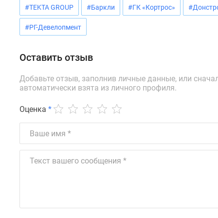
новостроек
#TEKTA GROUP
#Баркли
#ГК «Кортрос»
#Донстр
Эксперты
и
#РГ-Девелопмент
авторы
О
проекте
Оставить отзыв
Контакты
Реклама
Добавьте отзыв, заполнив личные данные, или снача
на
автоматически взята из личного профиля.
сайте
Vk
Оценка
*
Дзен
Машино-
места
Апартаменты
#траншевая
ипотека
#рассрочка
ИТ-
ипотека
Квартиры
со
скидками