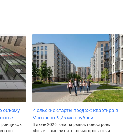
о объему
Июльские старты продаж: квартира в
Москве
Москве от 9,76 млн рублей
стройщиков
В июле 2026 года на рынок новостроек
ков по
Москвы вышли пять новых проектов и