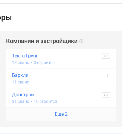
оры
Компании и застройщики
Текта Групп
4.3
13 сдано
•
3 строится
Баркли
4
11 сдано
Донстрой
4.9
31 сдано
•
10 строится
Еще 2