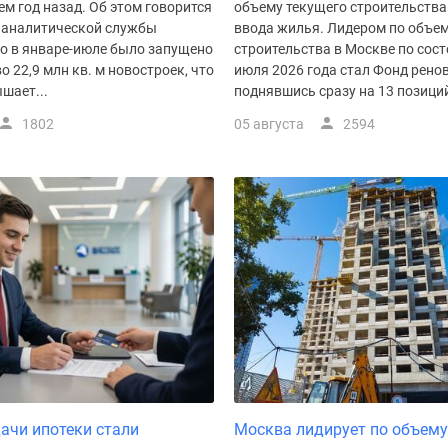
ем год назад. Об этом говорится
объему текущего строительства
 аналитической службы
ввода жилья. Лидером по объем
го в январе-июле было запущено
строительства в Москве по сост
о 22,9 млн кв. м новостроек, что
июля 2026 года стал Фонд рено
шает...
поднявшись сразу на 13 позиций.
1802
05 августа
2594
ачи ипотеки стали
Москва лидирует по объему