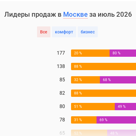
Лидеры продаж в
Москве
за июль 2026
Все
комфорт
бизнес
177
20 %
80 %
138
88 %
85
32 %
68 %
82
88 %
80
51 %
49 %
78
31 %
69 %
65
52 %
48 %