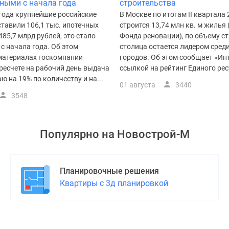
ными с начала года
строительства
 года крупнейшие российские
В Москве по итогам II квартала 
тавили 106,1 тыс. ипотечных
строится 13,74 млн кв. м жилья 
485,7 млрд рублей, это стало
Фонда реновации), по объему с
с начала года. Об этом
столица остается лидером сред
 материалах госкомпании
городов. Об этом сообщает «Ин
ресчете на рабочий день выдача
ссылкой на рейтинг Единого ресу
ю на 19% по количеству и на...
01 августа
3440
3548
Популярно на
Новострой-М
Планировочные решения
Квартиры с 3д планировкой