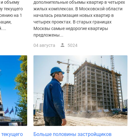
 и объему
дополнительные объемы квартир в четырех
у текущего
жилых комплексах. В Московской области
оянию на 1
началась реализация новых квартир в
вации,
четырех проектах. В старых границах
...
Москвы самые недорогие квартиры
предложены...
04 августа
5024
 текущего
Больше половины застройщиков