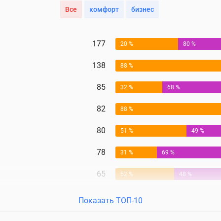
Все
комфорт
бизнес
177
20 %
80 %
138
88 %
85
32 %
68 %
82
88 %
80
51 %
49 %
78
31 %
69 %
65
52 %
48 %
Показать ТОП-10