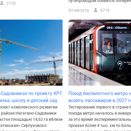
путепроводом появится поперечн
2126
03 августа
6716
-Садовниках по проекту КРТ
Поезд беспилотного метро 
илье, школу и детский сад
возить пассажиров в 2027 г
роект комплексного развития
Тестирование первого в стране
в районе Нагатино-Садовники
поезда метро началось в январе
астке площадью 14,62 га вблизи
за это время экспериментальны
гатинская» Серпуховско-
проехал более 4 тыс. км по Бол