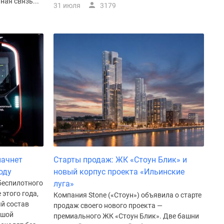
ая связь...
31 июля
3179
начнет
Старты продаж: ЖК «Стоун Блик» и
оду
новый корпус проекта «Ильинские
 беспилотного
луга»
 этого года,
Компания Stone («Стоун») объявила о старте
й состав
продаж своего нового проекта —
ьшой
премиального ЖК «Стоун Блик». Две башни