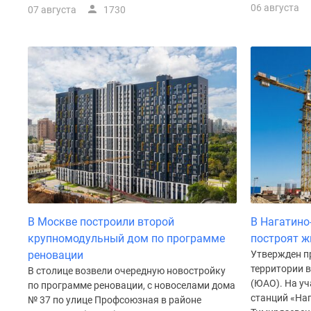
Рассрочка
06 августа
07 августа
1730
Траншевая
ипотека
Дома
и
коттеджи
Коттеджные
поселки
в
Новой
Москве
Готовые
коттеджные
поселки
Строящиеся
коттеджные
В Москве построили второй
В Нагатино
поселки
крупномодульный дом по программе
построят ж
Коттеджные
реновации
Утвержден п
поселки
территории 
в
В столице возвели очередную новостройку
лесу
(ЮАО). На уч
по программе реновации, с новоселами дома
Коттеджные
станций «На
№ 37 по улице Профсоюзная в районе