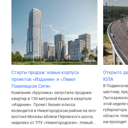
до
41%
Видео
360°
новостроек
Субсидированная
застройщиком
Rutube
Поиск
дома
в
Москве
Старты продаж: новые корпуса
Открыто дв
Программа
проектов «Издание» и «Левел
ЮЛА
реновации
в
Павелецкая Сити»
В Подмосков
Москве
шестому, пре
Компания «Брусника» запустила продажи
Новостройки
Лыткаринской
квартир в 150-метровой башне в квартале
премиум-
этой недели
«Издание». Проект бизнес-класса
класса
губернатора
возводится в Нижегородском районе на юго-
Новостройки
области. Но
востоке Москвы вблизи Перовского шоссе,
бизнес-
км проходит 
недалеко от ТПУ «Нижегородская». Новый...
класса