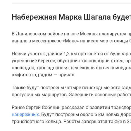
Специальные
предложения
Коммерческие
Набережная Марка Шагала буде
помещения
Продавцы
и
В Даниловском районе на юге Москвы планируется п
застройщики
канале в мессенджере «Макс» написал мэр столицы 
Панорамы
новостроек
Видеообзор
Новый участок длиной 1,2 км протянется от бульвара
новостроек
укрепление берегов, обустройство подпорных стен, о
Экспертиза
площадок, троп здоровья, пешеходных и велосипедн
новостроек
амфитеатр, рядом — причал.
Экология
Москвы
Также будут построены четыре пешеходные эстакады
и
Подмосковья
прогулочных маршрутов. Завершить основные работы
Студии
1-
Ранее Сергей Собянин рассказал о развитии трансп
комнатные
набережных
. Будут построены около 6 км новых дор
2-
транспортного кольца. Работы завершатся также в 20
комнатные
3-