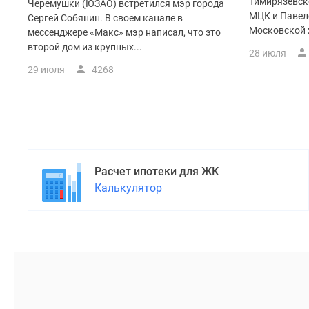
поселки
Тимирязевск
Черемушки (ЮЗАО) встретился мэр города
у
МЦК и Павел
Сергей Собянин. В своем канале в
водоема
Московской ж
мессенджере «Макс» мэр написал, что это
Коттеджные
второй дом из крупных...
28 июля
поселки
в
29 июля
4268
ипотеку
Бизнес-
центры
Коттеджи
Скидки
и
акции
Расчет ипотеки для ЖК
Макс
Калькулятор