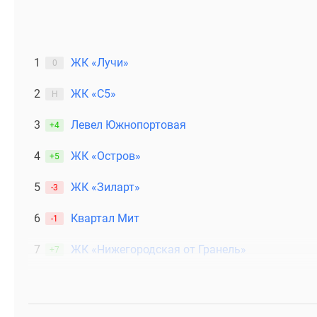
1
ЖК «Лучи»
0
2
ЖК «С5»
Н
3
Левел Южнопортовая
+4
4
ЖК «Остров»
+5
5
ЖК «Зиларт»
-3
6
Квартал Мит
-1
7
ЖК «Нижегородская от Гранель»
+7