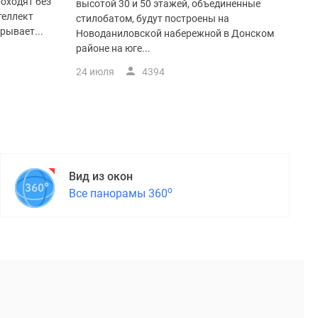
оходят без
высотой 30 и 50 этажей, объединенные
теллект
стилобатом, будут построены на
рывает...
Новоданиловской набережной в Донском
районе на юге...
24 июля
4394
Вид из окон
о
Все панорамы 360