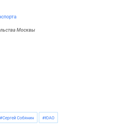
нспорта
ельства Москвы
#Сергей Собянин
#ЮАО