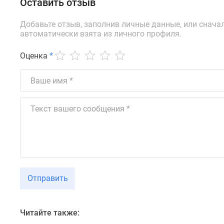
Оставить отзыв
новостроек
Эксперты
и
Добавьте отзыв, заполнив личные данные, или снача
авторы
автоматически взята из личного профиля.
О
проекте
Оценка
*
Контакты
Реклама
на
сайте
Vk
Дзен
Машино-
места
Апартаменты
#траншевая
ипотека
#рассрочка
Отправить
ИТ-
ипотека
Квартиры
со
Читайте также:
скидками