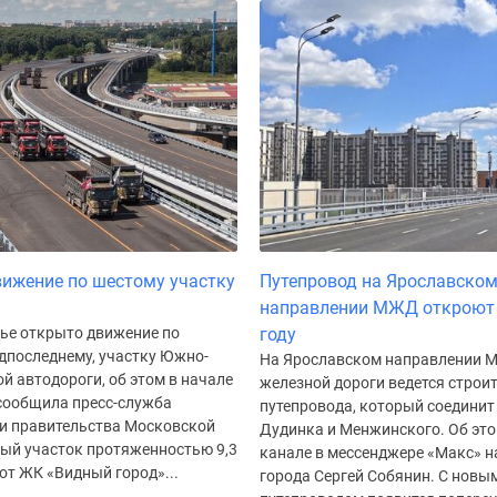
ижение по шестому участку
Путепровод на Ярославско
направлении МЖД откроют 
ье открыто движение по
году
дпоследнему, участку Южно-
На Ярославском направлении 
 автодороги, об этом в начале
железной дороги ведется строи
 сообщила пресс-служба
путепровода, который соединит
 и правительства Московской
Дудинка и Менжинского. Об это
вый участок протяженностью 9,3
канале в мессенджере «Макс» н
от ЖК «Видный город»...
города Сергей Собянин. С новы