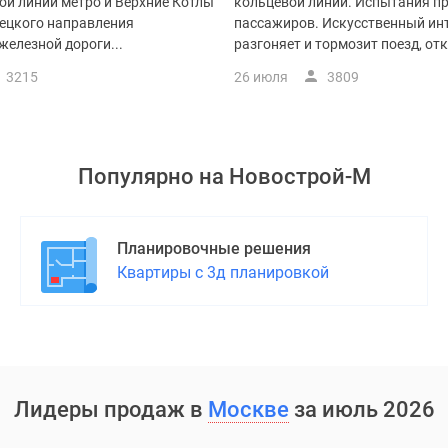
ой линии метро и Верхние Котлы
кольцевой линии. Испытания пр
ецкого направления
пассажиров. Искусственный ин
елезной дороги...
разгоняет и тормозит поезд, отк
3215
26 июля
3809
Популярно на
Новострой-М
Планировочные решения
Квартиры с 3д планировкой
Лидеры продаж в
Москве
за июль 2026