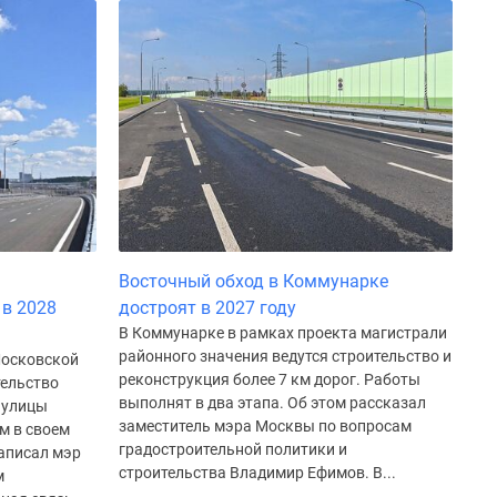
м
Восточный обход в Коммунарке
в 2028
достроят в 2027 году
В Коммунарке в рамках проекта магистрали
районного значения ведутся строительство и
Московской
реконструкция более 7 км дорог. Работы
тельство
выполнят в два этапа. Об этом рассказал
 улицы
заместитель мэра Москвы по вопросам
м в своем
градостроительной политики и
аписал мэр
строительства Владимир Ефимов. В...
м