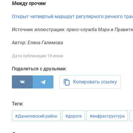
Между прочим
комнатные
Квартиры
на
Открыт четвертый маршрут регулярного речного тра
карте
Ипотечный
Источник иллюстрации: пресс-служба Мэра и Правит
калькулятор
Семейная
Автор: Елена Галимова
ипотека
Военная
Дата публикации 18 июня
ипотека
Банки
Поделиться с друзьями:
и
программы
Медиа
Копировать ссылку
Новости
недвижимости
Мнение
Теги:
эксперта
Аналитика
#Даниловский район
#дороги
#инфраструктура
рынка
Покупателю
Экспертиза