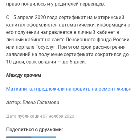
1-
право появилось и
у
родителей первенцев.
комнатные
2-
С
15 апреля 2020 года сертификат на материнский
комнатные
капитал оформляется автоматически, информация о
3-
его получении направляется в личный кабинет в
комнатные
личный кабинет на сайте Пенсионного фонда России
Квартиры
или портале Госуслуг. При этом срок рассмотрения
на
заявлений на получение сертификата сократился до
карте
10 дней, срок выдачи — до 5 дней.
Ипотечный
Между прочим
калькулятор
Семейная
Маткапитал предложили направить на ремонт жилья
ипотека
Военная
Автор: Елена Галимова
ипотека
Банки
Дата публикации 07 ноября 2020
и
программы
Поделиться с друзьями:
Медиа