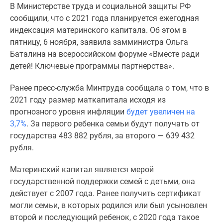
В Министерстве труда и социальной защиты РФ
Специальные
сообщили, что с 2021 года планируется ежегодная
предложения
индексация материнского капитала. Об этом в
Коммерческие
пятницу, 6 ноября, заявила замминистра Ольга
помещения
Баталина на всероссийском форуме «Вместе ради
Продавцы
детей! Ключевые программы партнерства».
и
застройщики
Ранее пресс-служба Минтруда сообщала о том, что в
Панорамы
2021 году размер маткапитала исходя из
новостроек
прогнозного уровня инфляции
будет увеличен на
Видеообзор
3,7%
. За первого ребенка семьи будут получать от
новостроек
государства 483 882 рубля, за второго — 639 432
Экспертиза
рубля.
новостроек
Экология
Материнский капитал является мерой
Москвы
государственной поддержки семей с детьми, она
и
действует с 2007 года. Ранее получить сертификат
Подмосковья
могли семьи, в которых родился или был усыновлен
Студии
второй и последующий ребенок, с 2020 года такое