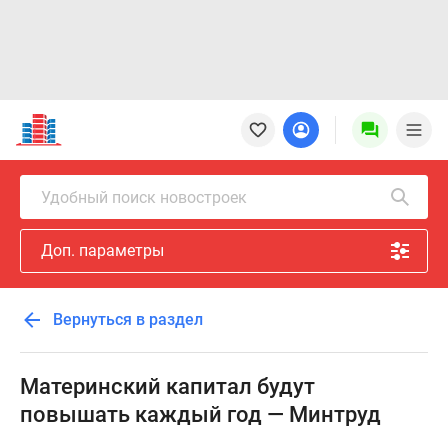
Новостройки
Квартиры
Ипотека
Новостройки
Удобный поиск новостроек
Москвы
Новостройки
Доп. параметры
Подмосковья
Новостройки
Новой
Вернуться в раздел
Москвы
Готовые
новостройки
Материнский капитал будут
Новостройки
повышать каждый год — Минтруд
на
карте