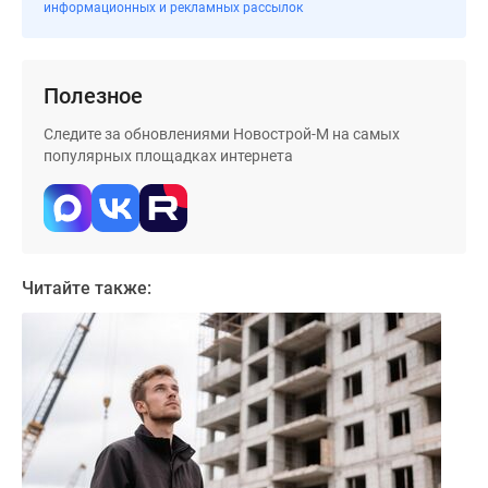
застройщиком
информационных и рекламных рассылок
Rutube
Поиск
дома
Полезное
в
Следите за обновлениями Новострой-М на самых
Москве
популярных площадках интернета
Программа
реновации
в
Москве
Новостройки
Читайте также:
премиум-
класса
Новостройки
бизнес-
класса
Рассрочка
Траншевая
ипотека