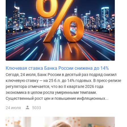
поселки
у
водоема
Коттеджные
поселки
в
ипотеку
Бизнес-
центры
Коттеджи
Ключевая ставка Банка России снижена до 14%
Скидки
Сегодя, 24 июля, Банк России в десятый раз подряд снизил
ключевую ставку — на 25 б.п. до 14% годовых. В пресс-релизе
и
регулятора отмечается, что во II квартале 2026 года
акции
экономика в целом росла умеренными темпами.
Макс
Существенный рост цен и повышение инфляционных...
24 июля
5033