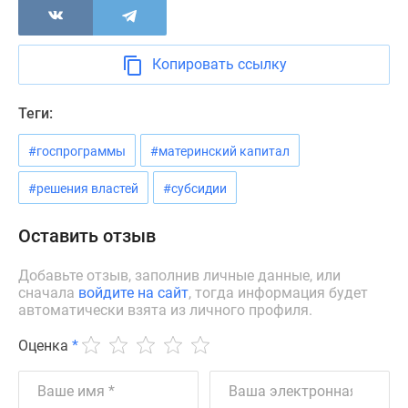
Новости
недвижимости
Мнение
Копировать ссылку
эксперта
Аналитика
Теги:
рынка
Покупателю
#госпрограммы
#материнский капитал
Экспертиза
новостроек
#решения властей
#субсидии
Эксперты
и
Оставить отзыв
авторы
О
Добавьте отзыв, заполнив личные данные, или
сначала
войдите на сайт
, тогда информация будет
проекте
автоматически взята из личного профиля.
Контакты
Реклама
Оценка
*
на
сайте
Vk