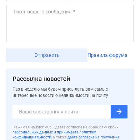
Дзен
Машино-
места
Апартаменты
#траншевая
ипотека
#рассрочка
Отправить
Правила форума
ИТ-
ипотека
Квартиры
Рассылка новостей
со
скидками
Раз в неделю мы будем присылать вам самые
интересные новости о недвижимости на почту
до
41%
Видео
360°
новостроек
Нажимая на кнопку, вы даёте согласие на обработку своих
персональных данных и принимаете политику
Субсидированная
конфиденциальности
, а также
даёте согласие на получение