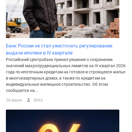
Дома
и
коттеджи
Коттеджные
поселки
в
Банк России не стал ужесточать регулирование
Новой
выдачи ипотеки в IV квартале
Москве
Российский Центробанк принял решение о сохранении
Готовые
значений макропруденциальных лимитов на IV квартал 2026
коттеджные
года по ипотечным кредитам на готовое и строящееся жилье
поселки
в многоквартирных домах, а также по кредитам на
Строящиеся
индивидуальные жилищное строительство. Об этом
коттеджные
сообщается на...
поселки
29 июля
3953
Коттеджные
поселки
в
лесу
Коттеджные