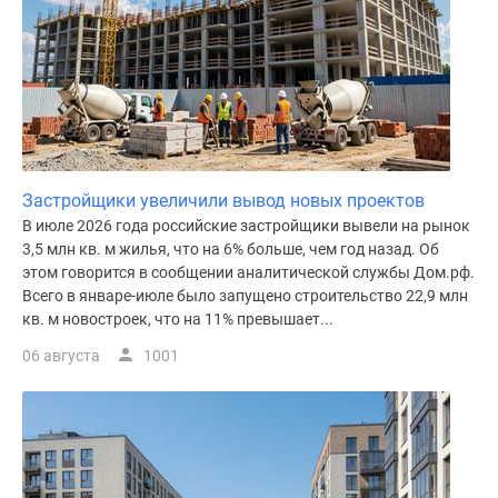
Дома
и
коттеджи
Коттеджные
поселки
в
Новой
Застройщики увеличили вывод новых проектов
Москве
В июле 2026 года российские застройщики вывели на рынок
Готовые
3,5 млн кв. м жилья, что на 6% больше, чем год назад. Об
коттеджные
этом говорится в сообщении аналитической службы Дом.рф.
поселки
Всего в январе-июле было запущено строительство 22,9 млн
Строящиеся
кв. м новостроек, что на 11% превышает...
коттеджные
06 августа
1001
поселки
Коттеджные
поселки
в
лесу
Коттеджные