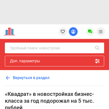
Новостройки
Квартиры
Ипотека
Новостройки
Удобный поиск новостроек
Москвы
Новостройки
Доп. параметры
Подмосковья
Новостройки
Новой
Вернуться в раздел
Москвы
Готовые
новостройки
«Квадрат» в новостройках бизнес-
Новостройки
класса за год подорожал на 5 тыс.
на
рублей
карте