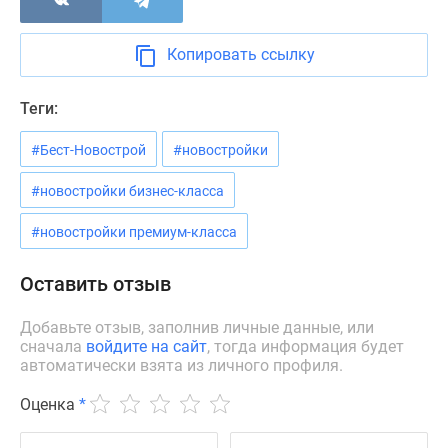
Новости
недвижимости
Копировать ссылку
Мнение
эксперта
Теги:
Аналитика
рынка
#Бест-Новострой
#новостройки
Покупателю
Экспертиза
#новостройки бизнес-класса
новостроек
Эксперты
#новостройки премиум-класса
и
авторы
Оставить отзыв
О
проекте
Добавьте отзыв, заполнив личные данные, или
сначала
войдите на сайт
, тогда информация будет
Контакты
автоматически взята из личного профиля.
Реклама
на
Оценка
*
сайте
Vk