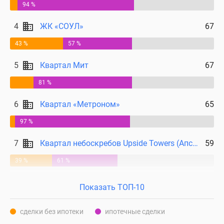
94 %
4
ЖК «СОУЛ»
67
43 %
57 %
5
Квартал Мит
67
81 %
6
Квартал «Метроном»
65
97 %
7
Квартал небоскребов Upside Towers (Апсайд Тауерс)
59
39 %
61 %
Показать ТОП-10
сделки без ипотеки
ипотечные сделки