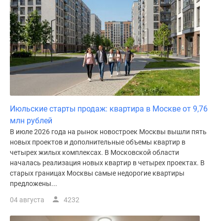
поселки
у
водоема
Коттеджные
поселки
в
ипотеку
Бизнес-
центры
Июльские старты продаж: квартира в Москве от 9,76
Коттеджи
млн рублей
Скидки
В июле 2026 года на рынок новостроек Москвы вышли пять
и
новых проектов и дополнительные объемы квартир в
акции
четырех жилых комплексах. В Московской области
началась реализация новых квартир в четырех проектах. В
Макс
старых границах Москвы самые недорогие квартиры
предложены...
04 августа
4232