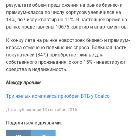
1-
результате объем предложения на рынке бизнес- и
комнатные
премиум-класса по числу корпусов увеличился на
2-
14%, по числу квартир на 11%. В настоящее время на
комнатные
рынке представлены 10676 квартир и апартаментов.
3-
комнатные
К концу лета на рынке новостроек бизнес- и премиум-
Квартиры
класса отмечено повышение спроса. Большая часть
на
покупателей (84%) приобретает жилье для
карте
собственного проживания, около 15% - инвестируют
Ипотечный
средства в недвижимость.
калькулятор
Семейная
Между прочим
ипотека
Три жилых комплекса приобрел ВТБ у Coalco
Военная
ипотека
Дата публикации 13 сентября 2016
Банки
и
Поделиться с друзьями:
программы
Медиа