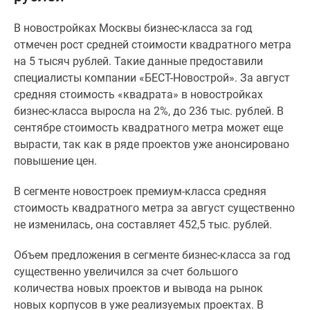
Специальные
В новостройках Москвы бизнес-класса за год
предложения
отмечен рост средней стоимости квадратного метра
Коммерческие
на 5 тысяч рублей. Такие данные предоставили
помещения
специалисты компании «БЕСТ-Новострой». За август
Продавцы
средняя стоимость «квадрата» в новостройках
и
бизнес-класса выросла на 2%, до 236 тыс. рублей. В
застройщики
сентябре стоимость квадратного метра может еще
Панорамы
вырасти, так как в ряде проектов уже анонсировано
новостроек
повышение цен.
Видеообзор
новостроек
В сегменте новостроек премиум-класса средняя
Экспертиза
стоимость квадратного метра за август существенно
новостроек
не изменилась, она составляет 452,5 тыс. рублей.
Экология
Москвы
Объем предложения в сегменте бизнес-класса за год
и
существенно увеличился за счет большого
Подмосковья
количества новых проектов и вывода на рынок
Студии
новых корпусов в уже реализуемых проектах. В