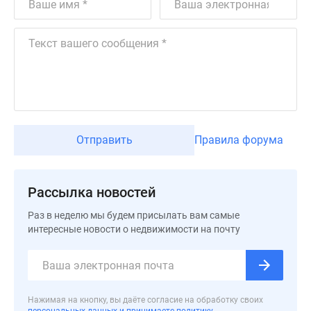
Дзен
Машино-
места
Апартаменты
#траншевая
ипотека
#рассрочка
ИТ-
Отправить
Правила форума
ипотека
Квартиры
со
Рассылка новостей
скидками
до
Раз в неделю мы будем присылать вам самые
интересные новости о недвижимости на почту
41%
Видео
360°
новостроек
Субсидированная
Нажимая на кнопку, вы даёте согласие на обработку своих