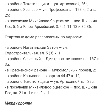
1-
- в районе Текстильщики — ул. Артюхиной, 26а;
комнатные
- в районе Ясенево — ул. Профсоюзная, 123 к. 2 и к.
2-
25;
комнатные
- в поселении Михайлово-Ярцевское — пос. Шишкин
3-
Лес, 5, 6 и 9; пос. Армейский, 3, 4, 6, 11, 13 и 32-36.
комнатные
Квартиры
Стартовые дома расположены по адресам:
на
карте
- в районе Нагатинский Затон — ул.
Ипотечный
Судостроительная, вл. 5 (3) к. 1;
калькулятор
- в районе Северный — Дмитровское шоссе, вл. 167 к.
Семейная
3а;
ипотека
- в Пресненском районе — Мукомольный проезд, 2;
Военная
- в районе Коньково — квартал 44-47 к. 12;
ипотека
- в районе Текстильщики — ул. Артюхиной, вл. 28а;
Банки
- в поселении Михайлово-Ярцевское — пос. Шишкин
и
Лес, вл. 21 к. 1 и вл. 9 к. 1.
программы
Между прочим
Медиа