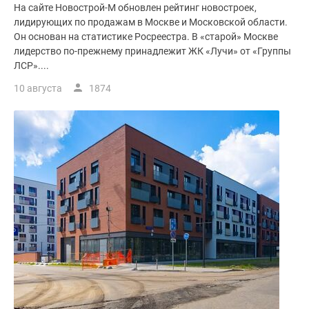
На сайте Новострой-М обновлен рейтинг новостроек,
поселки
лидирующих по продажам в Москве и Московской области.
у
Он основан на статистике Росреестра. В «старой» Москве
водоема
лидерство по-прежнему принадлежит ЖК «Лучи» от «Группы
Коттеджные
ЛСР»....
поселки
10 августа
1874
в
ипотеку
Бизнес-
центры
Коттеджи
Скидки
и
акции
Макс