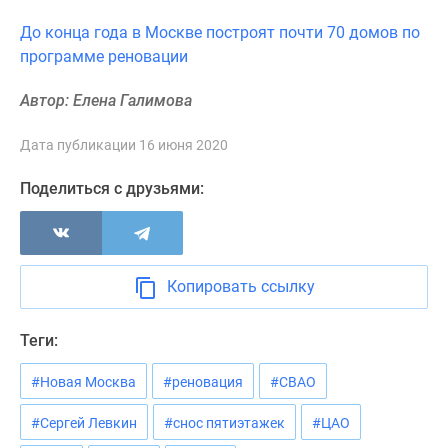
Новости
До конца года в Москве построят почти 70 домов по
недвижимости
программе реновации
Мнение
эксперта
Автор: Елена Галимова
Аналитика
рынка
Дата публикации 16 июня 2020
Покупателю
Экспертиза
Поделиться с друзьями:
новостроек
Эксперты
и
авторы
Копировать ссылку
О
проекте
Теги:
Контакты
Реклама
#Новая Москва
#реновация
#СВАО
на
сайте
#Сергей Левкин
#снос пятиэтажек
#ЦАО
Vk