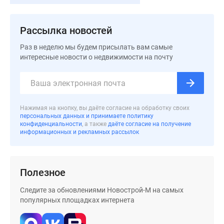
застройщиком
Rutube
Поиск
Рассылка новостей
дома
Раз в неделю мы будем присылать вам самые
в
интересные новости о недвижимости на почту
Москве
Программа
реновации
в
Нажимая на кнопку, вы даёте согласие на обработку своих
Москве
персональных данных и принимаете политику
Новостройки
конфиденциальности
, а также
даёте согласие на получение
информационных и рекламных рассылок
премиум-
класса
Новостройки
бизнес-
Полезное
класса
Следите за обновлениями Новострой-М на самых
Рассрочка
популярных площадках интернета
Траншевая
ипотека