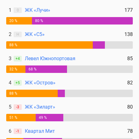
1
ЖК «Лучи»
177
0
20 %
80 %
2
ЖК «С5»
138
Н
88 %
3
Левел Южнопортовая
85
+4
32 %
68 %
4
ЖК «Остров»
82
+5
88 %
5
ЖК «Зиларт»
80
-3
51 %
49 %
6
Квартал Мит
78
-1