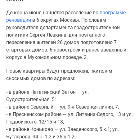
Специальные
До конца июня начнется расселение по
программе
предложения
реновации
в 6 округах Москвы. По словам
Коммерческие
руководителя департамента градостроительной
помещения
политики Сергея Левкина, для поэтапного
Продавцы
переселения жителей 26 домов подготовлено 7
и
стартовых домов: 6 новостроек и ранее введенный
застройщики
корпус в Мукомольном проезде, 2.
Панорамы
новостроек
Новые квартиры будут предложены жителям
Видеообзор
сносимых домов по адресам:
новостроек
Экспертиза
- в районе Нагатинский Затон — ул.
новостроек
Судостроительная, 5;
Экология
- в районе Северный — ул. 9-я Северная линия, 7;
Москвы
- в Пресненском районе — ул. Литвина-Седого, 13 и ул.
и
Подвойского, 12/15 и 18;
Подмосковья
- в районе Коньково — ул. Введенского, 5 к.1; ул.
Студии
Бутлерова, 34 к. 1-2 и 36 к.1-2;