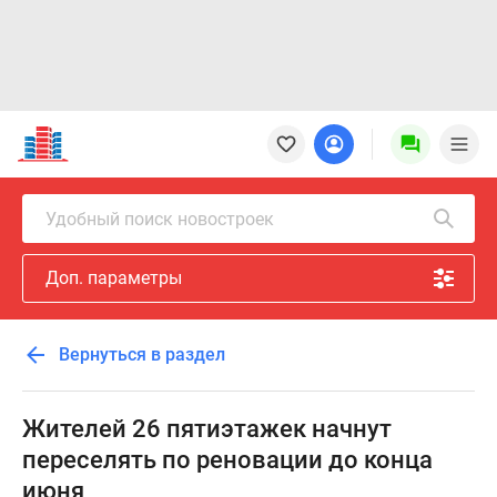
Новостройки
Квартиры
Ипотека
Новостройки
Удобный поиск новостроек
Москвы
Новостройки
Доп. параметры
Подмосковья
Новостройки
Новой
Вернуться в раздел
Москвы
Готовые
новостройки
Жителей 26 пятиэтажек начнут
Новостройки
переселять по реновации до конца
на
июня
карте