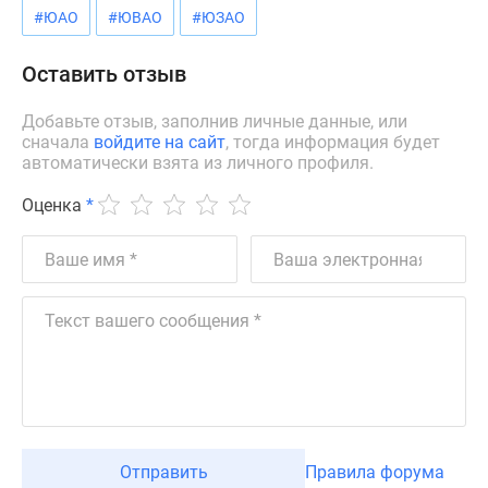
#ЮАО
#ЮВАО
#ЮЗАО
Дзен
Машино-
Оставить отзыв
места
Апартаменты
Добавьте отзыв, заполнив личные данные, или
#траншевая
сначала
войдите на сайт
, тогда информация будет
ипотека
автоматически взята из личного профиля.
#рассрочка
Оценка
*
ИТ-
ипотека
Квартиры
со
скидками
до
41%
Видео
360°
новостроек
Субсидированная
Отправить
Правила форума