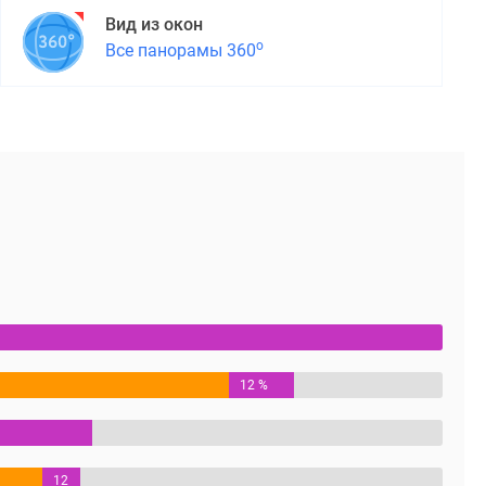
Вид из окон
о
Все панорамы 360
12 %
12