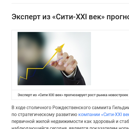
Специальные
предложения
Коммерческие
Эксперт из «Сити-XXI век» прог
помещения
Продавцы
и
застройщики
Панорамы
новостроек
Видеообзор
новостроек
Экспертиза
новостроек
Экология
Москвы
и
Подмосковья
Эксперт из «Сити-XXI век» прогнозирует рост рынка новостроек
Студии
1-
В ходе столичного Рождественского саммита Гильди
комнатные
по стратегическому развитию
компании «Сити-XXI ве
2-
комнатные
первичной жилой недвижимости как здоровый и стаби
3-
наблюдающийся сегодня, является показателем нор