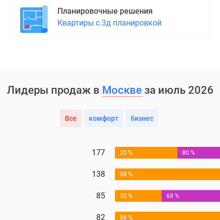
Планировочные решения
Квартиры с 3д планировкой
Лидеры продаж в
Москве
за июль 2026
Все
комфорт
бизнес
177
20 %
80 %
138
88 %
85
32 %
68 %
82
88 %