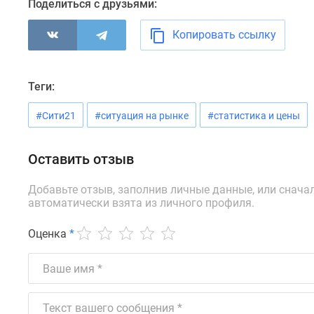
новостроек
Поделиться с друзьями:
Эксперты
и
Копировать ссылку
авторы
О
проекте
Теги:
Контакты
Реклама
на
#Сити21
#ситуация на рынке
#статистика и цены
сайте
Vk
Оставить отзыв
Дзен
Машино-
места
Добавьте отзыв, заполнив личные данные, или снача
Апартаменты
автоматически взята из личного профиля.
#траншевая
ипотека
Оценка
*
#рассрочка
ИТ-
ипотека
Квартиры
со
скидками