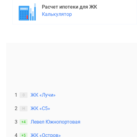
Расчет ипотеки для ЖК
Калькулятор
1
ЖК «Лучи»
0
2
ЖК «С5»
Н
3
Левел Южнопортовая
+4
4
ЖК «Остров»
+5