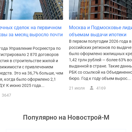
ечных сделок на первичном
Москва и Подмосковье лид
вы за месяц выросло почти
объемам выдачи ипотеки
В первом полугодии 2026 года в
российских регионов по выдаче
года Управление Росреестра по
было оформлено жилищных кре
гистрировало 2 870 договоров
1,42 трлн рублей — более 63% вс
стия в строительстве жилой и
выданной в стране. Такие данн
вижимости с привлечением
РБК со ссылкой на Объединенно
едств. Это на 36,7% больше, чем
бюро. Год к году объем вырос...
я, когда было оформлено 2,1
ДУ. К июню 2025 года...
21 июля
4169
3647
Популярно на
Новострой-М