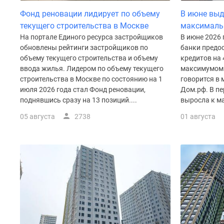
Рассрочка
Фонд реновации лидирует по объему
В июне выд
Траншевая
ипотека
текущего строительства в Москве
максималь
Дома
На портале Единого ресурса застройщиков
В июне 2026
и
обновлены рейтинги застройщиков по
банки предос
коттеджи
объему текущего строительства и объему
кредитов на 
Коттеджные
ввода жилья. Лидером по объему текущего
максимумом 
поселки
строительства в Москве по состоянию на 1
говорится в
в
июля 2026 года стал Фонд реновации,
Дом.рф. В пе
Новой
поднявшись сразу на 13 позиций....
выросла к ма
Москве
Готовые
05 августа
2738
01 августа
коттеджные
поселки
Строящиеся
коттеджные
поселки
Коттеджные
поселки
в
лесу
Коттеджные