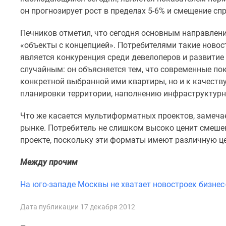
комнатные
он прогнозирует рост в пределах 5-6% и смещение спр
Квартиры
на
Печников отметил, что сегодня основным направлен
карте
«объекты с концепцией». Потребителями такие ново
Ипотечный
калькулятор
является конкуренция среди девелоперов и развитие 
Семейная
случайным: он объясняется тем, что современные по
ипотека
конкретной выбранной ими квартиры, но и к качеству
Военная
планировки территории, наполнению инфраструктур
ипотека
Банки
Что же касается мультиформатных проектов, замечае
и
программы
рынке. Потребитель не слишком высоко ценит смеше
Медиа
проекте, поскольку эти форматы имеют различную ц
Новости
недвижимости
Между прочим
Мнение
эксперта
На юго-западе Москвы не хватает новостроек бизнес
Аналитика
рынка
Дата публикации 17 декабря 2012
Покупателю
Экспертиза