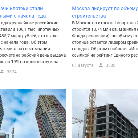
ачи ипотеки стали
Москва лидирует по объему
ными с начала года
строительства
 года крупнейшие российские
В Москве по итогам II квартала 
тавили 106,1 тыс. ипотечных
строится 13,74 млн кв. м жилья 
485,7 млрд рублей, это стало
Фонда реновации), по объему с
с начала года. Об этом
столица остается лидером сред
 материалах госкомпании
городов. Об этом сообщает «Ин
ресчете на рабочий день выдача
ссылкой на рейтинг Единого ресу
ю на 19% по количеству и на...
01 августа
3503
3674