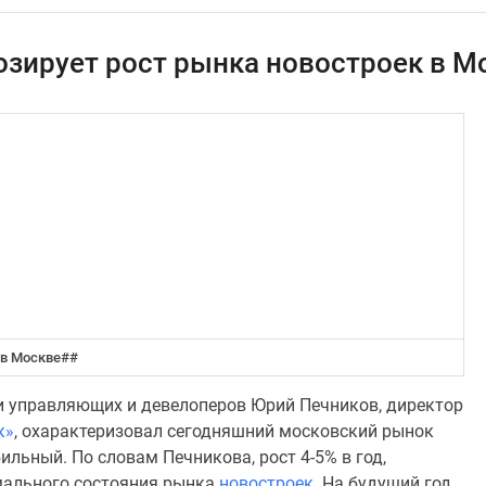
нозирует рост рынка новостроек в М
 в Москве
##
и управляющих и девелоперов Юрий Печников, директор
к»
, охарактеризовал сегодняшний московский рынок
льный. По словам Печникова, рост 4-5% в год,
мального состояния рынка
новостроек
. На будущий год