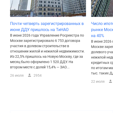
поселки
у
водоема
Коттеджные
поселки
Почти четверть зарегистрированных в
Число ипот
в
июне ДДУ пришлось на ТиНАО
рынке Моск
ипотеку
Бизнес-
В июне 2026 года Управление Росреестра по
на 40%
центры
Москве зарегистрировало 6 753 договора
В июне 2026 
Коттеджи
участия в долевом строительстве в
Москве заре
Скидки
отношении жилой и нежилой недвижимости.
долевого уча
и
Из 22,5% пришлось на Новую Москву, где за
нежилой нед
акции
месяц было оформлено 1 520 ДДУ. На
кредитных ср
Макс
втором месте с долей 15,4% — ЗАО...
по итогам ма
тыс. таких Д
26 июля
2954
22 июля