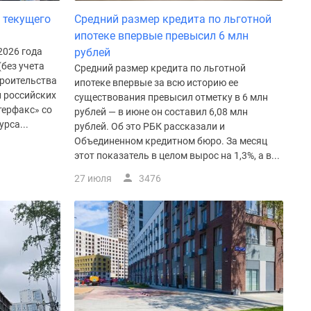
 текущего
Средний размер кредита по льготной
ипотеке впервые превысил 6 млн
2026 года
рублей
(без учета
Средний размер кредита по льготной
троительства
ипотеке впервые за всю историю ее
и российских
существования превысил отметку в 6 млн
терфакс» со
рублей — в июне он составил 6,08 млн
рса...
рублей. Об это РБК рассказали и
Объединенном кредитном бюро. За месяц
этот показатель в целом вырос на 1,3%, а в...
27 июля
3476