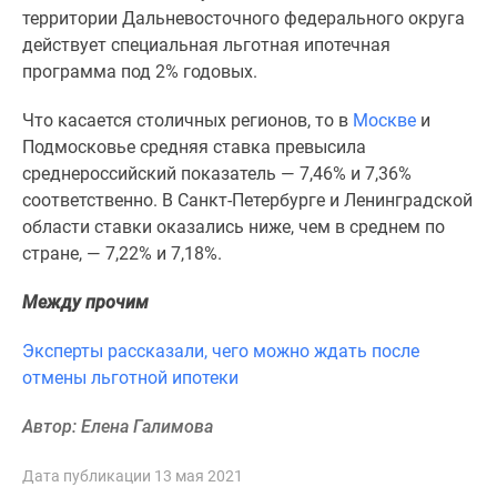
1-
территории Дальневосточного федерального округа
комнатные
действует специальная льготная ипотечная
2-
программа под 2% годовых.
комнатные
3-
Что касается столичных регионов, то в
Москве
и
комнатные
Подмосковье средняя ставка превысила
Квартиры
среднероссийский показатель — 7,46% и 7,36%
на
соответственно. В Санкт-Петербурге и Ленинградской
карте
области ставки оказались ниже, чем в среднем по
Ипотечный
стране, — 7,22% и 7,18%.
калькулятор
Семейная
Между прочим
ипотека
Эксперты рассказали, чего можно ждать после
Военная
отмены льготной ипотеки
ипотека
Банки
Автор: Елена Галимова
и
программы
Дата публикации 13 мая 2021
Медиа