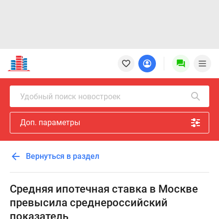
Новостройки
Квартиры
Ипотека
Новостройки
Удобный поиск новостроек
Москвы
Новостройки
Доп. параметры
Подмосковья
Новостройки
Новой
Вернуться в раздел
Москвы
Готовые
новостройки
Средняя ипотечная ставка в Москве
Новостройки
превысила среднероссийский
на
показатель
карте