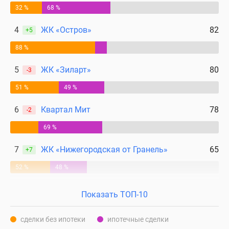
32 %
68 %
4
ЖК «Остров»
82
+5
88 %
5
ЖК «Зиларт»
80
-3
51 %
49 %
6
Квартал Мит
78
-2
69 %
7
ЖК «Нижегородская от Гранель»
65
+7
52 %
48 %
Показать ТОП-10
сделки без ипотеки
ипотечные сделки