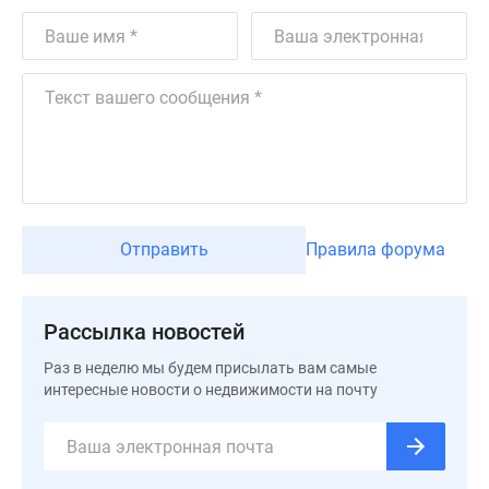
Дзен
Машино-
места
Апартаменты
#траншевая
ипотека
#рассрочка
ИТ-
ипотека
Отправить
Правила форума
Квартиры
со
скидками
Рассылка новостей
до
41%
Раз в неделю мы будем присылать вам самые
Видео
интересные новости о недвижимости на почту
360°
новостроек
Субсидированная