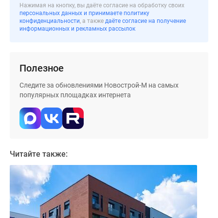
застройщиком
Нажимая на кнопку, вы даёте согласие на обработку своих
персональных данных и принимаете политику
Rutube
конфиденциальности
, а также
даёте согласие на получение
Поиск
информационных и рекламных рассылок
дома
в
Москве
Полезное
Программа
реновации
Следите за обновлениями Новострой-М на самых
популярных площадках интернета
в
Москве
Новостройки
премиум-
класса
Читайте также:
Новостройки
бизнес-
класса
Рассрочка
Траншевая
ипотека