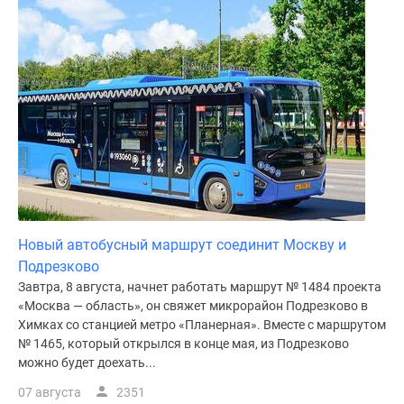
поселки
у
водоема
Коттеджные
поселки
в
ипотеку
Бизнес-
центры
Коттеджи
Скидки
Новый автобусный маршрут соединит Москву и
и
Подрезково
акции
Завтра, 8 августа, начнет работать маршрут № 1484 проекта
Макс
«Москва — область», он свяжет микрорайон Подрезково в
Химках со станцией метро «Планерная». Вместе с маршрутом
№ 1465, который открылся в конце мая, из Подрезково
можно будет доехать...
07 августа
2351