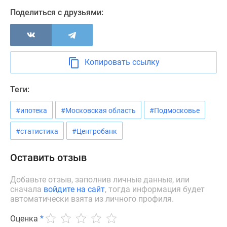
Новости
Поделиться с друзьями:
недвижимости
Мнение
эксперта
Аналитика
Копировать ссылку
рынка
Покупателю
Теги:
Экспертиза
новостроек
#ипотека
#Московская область
#Подмосковье
Эксперты
и
#статистика
#Центробанк
авторы
О
Оставить отзыв
проекте
Контакты
Добавьте отзыв, заполнив личные данные, или
сначала
войдите на сайт
, тогда информация будет
Реклама
автоматически взята из личного профиля.
на
сайте
Оценка
*
Vk