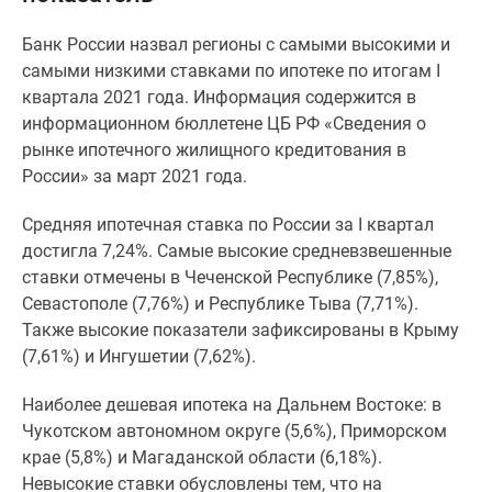
Специальные
Банк России назвал регионы с самыми высокими и
предложения
самыми низкими ставками по ипотеке по итогам I
Коммерческие
квартала 2021 года. Информация содержится в
помещения
информационном бюллетене ЦБ РФ «Сведения о
Продавцы
рынке ипотечного жилищного кредитования в
и
России» за март 2021 года.
застройщики
Панорамы
Средняя ипотечная ставка по России за I квартал
новостроек
достигла 7,24%. Самые высокие средневзвешенные
Видеообзор
ставки отмечены в Чеченской Республике (7,85%),
новостроек
Севастополе (7,76%) и Республике Тыва (7,71%).
Экспертиза
Также высокие показатели зафиксированы в Крыму
новостроек
(7,61%) и Ингушетии (7,62%).
Экология
Москвы
Наиболее дешевая ипотека на Дальнем Востоке: в
и
Чукотском автономном округе (5,6%), Приморском
Подмосковья
крае (5,8%) и Магаданской области (6,18%).
Студии
Невысокие ставки обусловлены тем, что на