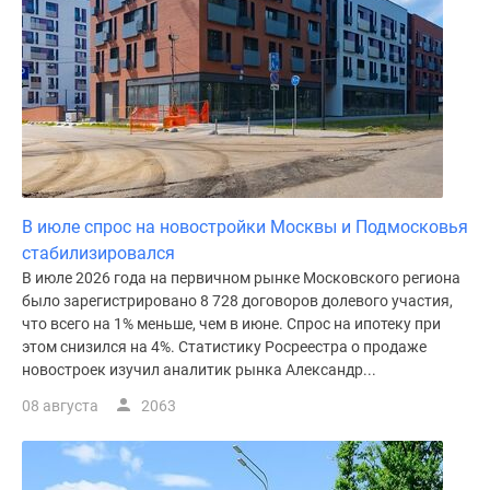
Дома
и
коттеджи
Коттеджные
поселки
в
Новой
Москве
Готовые
В июле спрос на новостройки Москвы и Подмосковья
коттеджные
стабилизировался
поселки
В июле 2026 года на первичном рынке Московского региона
было зарегистрировано 8 728 договоров долевого участия,
Строящиеся
что всего на 1% меньше, чем в июне. Спрос на ипотеку при
коттеджные
этом снизился на 4%. Статистику Росреестра о продаже
поселки
новостроек изучил аналитик рынка Александр...
Коттеджные
08 августа
2063
поселки
в
лесу
Коттеджные