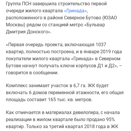
Группа ПСН завершила строительство первой
Специальные
очереди жилого квартала
«Гринада»
,
предложения
расположенного в районе Северное Бутово (ЮЗАО
Коммерческие
Москвы) рядом со станцией метро «Бульвар
помещения
Дмитрия Донского».
Продавцы
и
«Первая очередь проекта, включающая 1037
застройщики
квартир, полностью построена, и в январе 2019 года
Панорамы
покупатели жилого квартала «Гринада» в Северном
новостроек
Бутове начнут получать ключи корпусов Д1 и Д2», –
Видеообзор
говорится в сообщении.
новостроек
Экспертиза
Комплекс занимает участок в 6,7 га. ЖК будет
новостроек
включать 6 домов переменной этажности, его общая
Экология
площадь составит 165 тыс. кв. метров.
Москвы
и
Как отмечается в материалах девелопера, с начала
Подмосковья
реализации в жилом квартале было продано 95%
Студии
квартир. Только за третий квартал 2018 года в ЖК