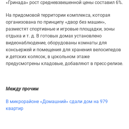
1-
«Гринада» рост средневзвешенной цены составил 6%.
комнатные
На придомовой территории комплекса, которая
2-
организована по принципу «двор без машин»,
комнатные
разместят спортивные и игровые площадки, зоны
3-
отдыха и т. д. В готовых домах установлено
комнатные
видеонаблюдение, оборудованы комнаты для
Квартиры
консьержей и помещения для хранения велосипедов
на
и детских колясок, в цокольном этаже
карте
предусмотрены кладовые, добавляют в пресс-релизе.
Ипотечный
калькулятор
Семейная
ипотека
Между прочим
Военная
ипотека
В микрорайоне «Домашний» сдали дом на 979
Банки
квартир
и
программы
Медиа