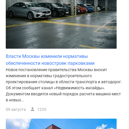
поселки
у
водоема
Коттеджные
поселки
в
ипотеку
Бизнес-
Власти Москвы изменили нормативы
центры
обеспеченности новостроек парковками
Коттеджи
Новое постановление правительства Москвы вносит
Скидки
изменения в нормативы градостроительного
проектирования столицы в области транспорта и автодорог.
и
Об этом сообщает канал «Недвижимость инсайды».
акции
Документом вводится новый порядок расчета машино-мест
Макс
в новых...
09 августа
1235