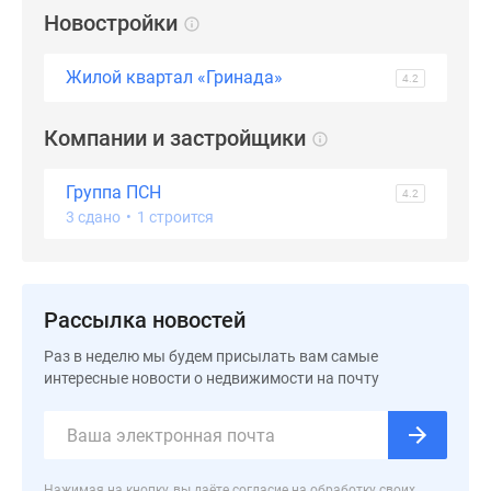
застройщиком
Новостройки
Rutube
Поиск
Жилой квартал «Гринада»
4.2
дома
в
Компании и застройщики
Москве
Программа
реновации
Группа ПСН
4.2
в
3 сдано
•
1 строится
Москве
Новостройки
премиум-
Рассылка новостей
класса
Новостройки
Раз в неделю мы будем присылать вам самые
бизнес-
интересные новости о недвижимости на почту
класса
Рассрочка
Траншевая
ипотека
Нажимая на кнопку, вы даёте согласие на обработку своих