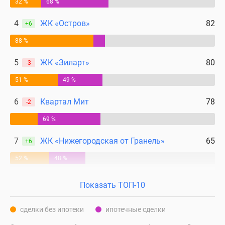
32 %
68 %
4
ЖК «Остров»
82
+6
88 %
5
ЖК «Зиларт»
80
-3
51 %
49 %
6
Квартал Мит
78
-2
69 %
7
ЖК «Нижегородская от Гранель»
65
+6
52 %
48 %
Показать ТОП-10
сделки без ипотеки
ипотечные сделки