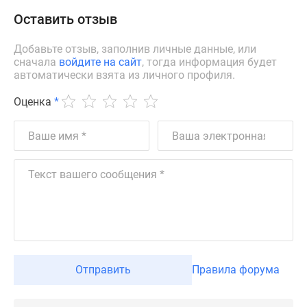
Дзен
Оставить отзыв
Машино-
места
Добавьте отзыв, заполнив личные данные, или
сначала
войдите на сайт
, тогда информация будет
Апартаменты
автоматически взята из личного профиля.
#траншевая
ипотека
Оценка
*
#рассрочка
ИТ-
ипотека
Квартиры
со
скидками
до
41%
Видео
360°
Отправить
Правила форума
новостроек
Субсидированная