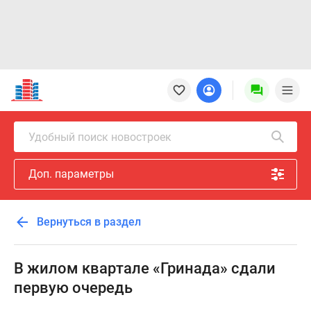
Новостройки
Квартиры
Ипотека
Новостройки
Удобный поиск новостроек
Москвы
Новостройки
Доп. параметры
Подмосковья
Новостройки
Новой
Вернуться в раздел
Москвы
Готовые
новостройки
В жилом квартале «Гринада» сдали
Новостройки
первую очередь
на
карте