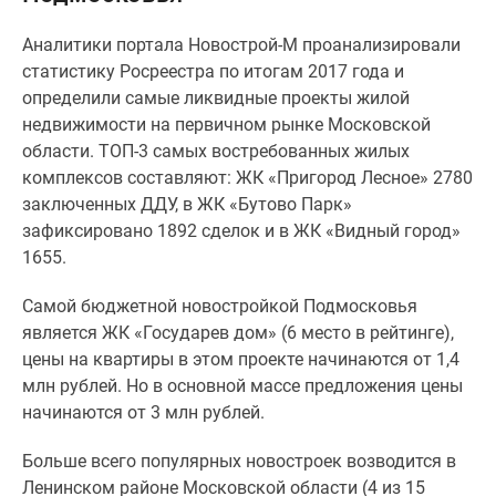
Специальные
Аналитики портала Новострой-М проанализировали
предложения
статистику Росреестра по итогам 2017 года и
Коммерческие
определили самые ликвидные проекты жилой
помещения
недвижимости на первичном рынке Московской
Продавцы
области. ТОП-3 самых востребованных жилых
и
комплексов составляют: ЖК «Пригород Лесное» 2780
застройщики
заключенных ДДУ, в ЖК «Бутово Парк»
Панорамы
зафиксировано 1892 сделок и в ЖК «Видный город»
новостроек
1655.
Видеообзор
новостроек
Самой бюджетной новостройкой Подмосковья
Экспертиза
является ЖК «Государев дом» (6 место в рейтинге),
новостроек
цены на квартиры в этом проекте начинаются от 1,4
Экология
млн рублей. Но в основной массе предложения цены
Москвы
начинаются от 3 млн рублей.
и
Подмосковья
Больше всего популярных новостроек возводится в
Студии
Ленинском районе Московской области (4 из 15