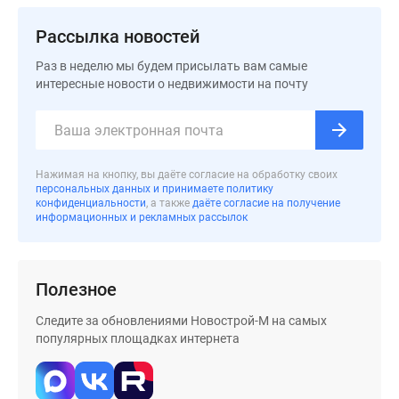
застройщиком
Rutube
Рассылка новостей
Поиск
Раз в неделю мы будем присылать вам самые
дома
интересные новости о недвижимости на почту
в
Москве
Программа
реновации
в
Нажимая на кнопку, вы даёте согласие на обработку своих
персональных данных и принимаете политику
Москве
конфиденциальности
, а также
даёте согласие на получение
Новостройки
информационных и рекламных рассылок
премиум-
класса
Новостройки
Полезное
бизнес-
Следите за обновлениями Новострой-М на самых
класса
популярных площадках интернета
Рассрочка
Траншевая
ипотека