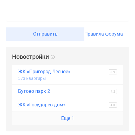
Дзен
Машино-
места
Апартаменты
Отправить
Правила форума
#траншевая
ипотека
#рассрочка
Новостройки
ИТ-
ипотека
ЖК «Пригород Лесное»
Квартиры
3.9
573 квартиры
со
скидками
Бутово парк 2
4.2
до
41%
ЖК «Государев дом»
4.0
Видео
360°
Еще 1
новостроек
Субсидированная