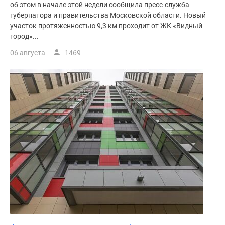
об этом в начале этой недели сообщила пресс-служба
поселки
губернатора и правительства Московской области. Новый
у
участок протяженностью 9,3 км проходит от ЖК «Видный
водоема
город»...
Коттеджные
06 августа
1469
поселки
в
ипотеку
Бизнес-
центры
Коттеджи
Скидки
и
акции
Макс