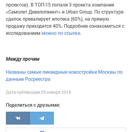
1-
проектов). В ТОП-15 попали 3 проекта компании
комнатные
«Самолет Девелопмент» и Urban Group. По структуре
2-
сделок превалирует ипотека (60%), на прямую
комнатные
продажу приходится 40%. Подробнее ознакомиться с
3-
исследованием
можно по ссылке
.
комнатные
Квартиры
на
карте
Между прочим
Ипотечный
Названы самые ликвидные новостройки Москвы по
калькулятор
данным Росреестра
Семейная
ипотека
Дата публикации 25 января 2018
Военная
ипотека
Поделиться с друзьями:
Банки
и
программы
Медиа