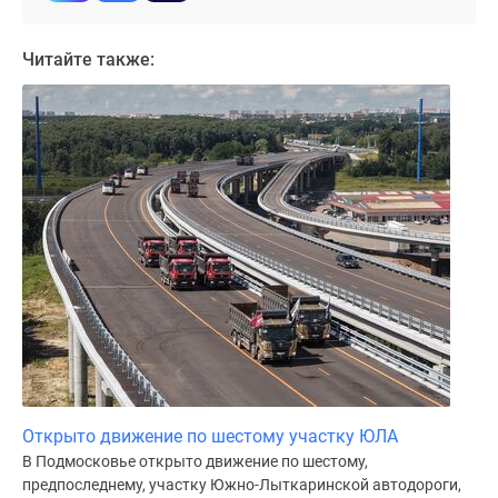
Дома
и
Читайте также:
коттеджи
Коттеджные
поселки
в
Новой
Москве
Готовые
коттеджные
поселки
Строящиеся
коттеджные
поселки
Коттеджные
поселки
Открыто движение по шестому участку ЮЛА
в
В Подмосковье открыто движение по шестому,
лесу
предпоследнему, участку Южно-Лыткаринской автодороги,
Коттеджные