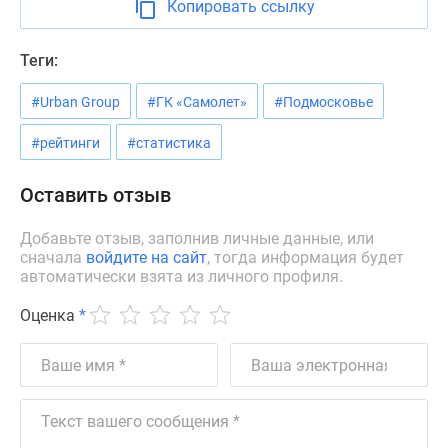
Копировать ссылку
Новости
недвижимости
Теги:
Мнение
эксперта
#Urban Group
#ГК «Самолет»
#Подмосковье
Аналитика
рынка
#рейтинги
#статистика
Покупателю
Экспертиза
Оставить отзыв
новостроек
Эксперты
Добавьте отзыв, заполнив личные данные, или
и
сначала
войдите на сайт
, тогда информация будет
автоматически взята из личного профиля.
авторы
О
Оценка
*
проекте
Контакты
Реклама
на
сайте
Vk