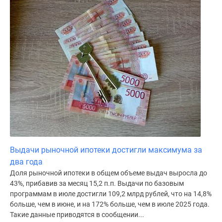
поселки
у
водоема
Коттеджные
поселки
в
ипотеку
Бизнес-
центры
Коттеджи
Скидки
и
Выдачи рыночной ипотеки достигли максимума за
акции
два года
Макс
Доля рыночной ипотеки в общем объеме выдач выросла до
43%, прибавив за месяц 15,2 п.п. Выдачи по базовым
программам в июле достигли 109,2 млрд рублей, что на 14,8%
больше, чем в июне, и на 172% больше, чем в июле 2025 года.
Такие данные приводятся в сообщении...