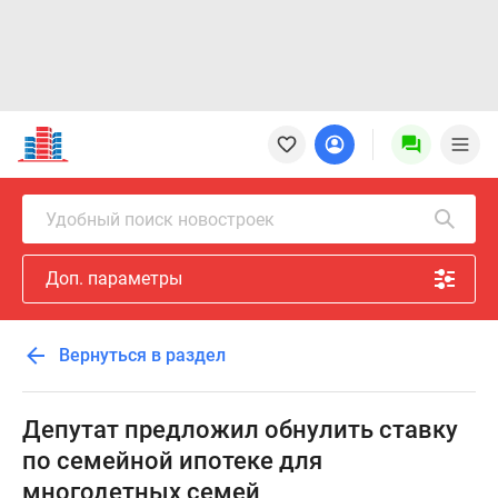
Новостройки
Квартиры
Ипотека
Новостройки
Удобный поиск новостроек
Москвы
Новостройки
Доп. параметры
Подмосковья
Новостройки
Новой
Вернуться в раздел
Москвы
Готовые
новостройки
Депутат предложил обнулить ставку
Новостройки
по семейной ипотеке для
на
многодетных семей
карте