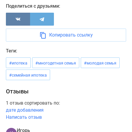
Новости
Поделиться с друзьями:
недвижимости
Мнение
эксперта
Аналитика
Копировать ссылку
рынка
Покупателю
Теги:
Экспертиза
новостроек
#ипотека
#многодетная семья
#молодая семья
Эксперты
и
#семейная ипотека
авторы
О
Отзывы
проекте
1 отзыв сортировать по:
Контакты
дате добавления
Реклама
Написать отзыв
на
сайте
Игорь
Vk