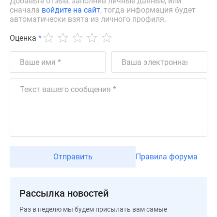
Добавьте отзыв, заполнив личные данные, или
застройщиком
сначала
войдите на сайт
, тогда информация будет
Rutube
автоматически взята из личного профиля.
Поиск
дома
Оценка
*
в
Москве
Программа
реновации
в
Москве
Новостройки
премиум-
класса
Новостройки
Отправить
Правила форума
бизнес-
класса
Рассрочка
Рассылка новостей
Траншевая
Раз в неделю мы будем присылать вам самые
ипотека