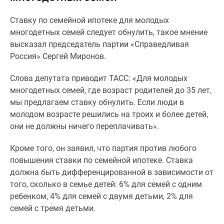
Специальные
Ставку по семейной ипотеке для молодых
предложения
многодетных семей следует обнулить, такое мнение
Коммерческие
высказал председатель партии «Справедливая
помещения
Россия» Сергей Миронов.
Продавцы
и
Слова депутата приводит ТАСС: «Для молодых
застройщики
многодетных семей, где возраст родителей до 35 лет,
Панорамы
мы предлагаем ставку обнулить. Если люди в
новостроек
молодом возрасте решились на троих и более детей,
Видеообзор
они не должны ничего переплачивать».
новостроек
Экспертиза
Кроме того, он заявил, что партия против любого
новостроек
повышения ставки по семейной ипотеке. Ставка
Экология
должна быть дифференцированной в зависимости от
Москвы
того, сколько в семье детей: 6% для семей с одним
и
ребенком, 4% для семей с двумя детьми, 2% для
Подмосковья
семей с тремя детьми.
Студии