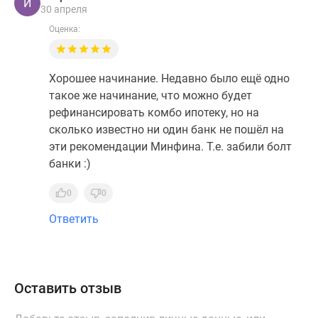
И
30 апреля
Дзен
Оценка:
Машино-
места
Апартаменты
Хорошее начинание. Недавно было ещё одно
#траншевая
такое же начинание, что можно будет
ипотека
рефинансировать комбо ипотеку, но на
#рассрочка
сколько известно ни один банк не пошёл на
ИТ-
эти рекомендации Минфина. Т.е. забили болт
ипотека
банки :)
Квартиры
со
0
0
скидками
Ответить
до
41%
Видео
360°
Оставить отзыв
новостроек
Субсидированная