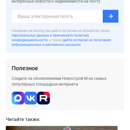
интересные новости о недвижимости на почту
Дома
и
коттеджи
Коттеджные
Нажимая на кнопку, вы даёте согласие на обработку своих
поселки
персональных данных и принимаете политику
в
конфиденциальности
, а также
даёте согласие на получение
информационных и рекламных рассылок
Новой
Москве
Готовые
коттеджные
Полезное
поселки
Следите за обновлениями Новострой-М на самых
Строящиеся
популярных площадках интернета
коттеджные
поселки
Коттеджные
поселки
в
Читайте также:
лесу
Коттеджные