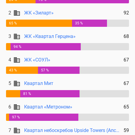
2
ЖК «Зиларт»
92
65 %
35 %
3
ЖК «Квартал Герцена»
68
94 %
4
ЖК «СОУЛ»
67
43 %
57 %
5
Квартал Мит
67
81 %
6
Квартал «Метроном»
65
97 %
7
Квартал небоскребов Upside Towers (Апсайд Тауерс)
59