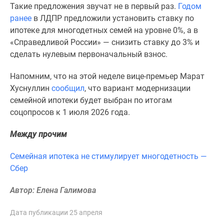
1-
Такие предложения звучат не в первый раз.
Годом
комнатные
ранее
в ЛДПР предложили установить ставку по
2-
ипотеке для многодетных семей на уровне 0%, а в
комнатные
«Справедливой России» — снизить ставку до 3% и
3-
сделать нулевым первоначальный взнос.
комнатные
Квартиры
Напомним, что на этой неделе вице-премьер Марат
на
Хуснуллин
сообщил
, что вариант модернизации
карте
семейной ипотеки будет выбран по итогам
Ипотечный
соцопросов к 1 июля 2026 года.
калькулятор
Между прочим
Семейная
ипотека
Семейная ипотека не стимулирует многодетность —
Военная
Сбер
ипотека
Банки
Автор: Елена Галимова
и
программы
Дата публикации 25 апреля
Медиа