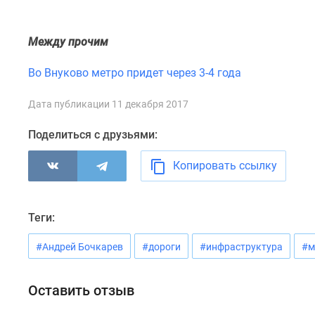
комнатные
Квартиры
на
Между прочим
карте
Ипотечный
Во Внуково метро придет через 3-4 года
калькулятор
Семейная
Дата публикации 11 декабря 2017
ипотека
Военная
Поделиться с друзьями:
ипотека
Банки
и
Копировать ссылку
программы
Медиа
Новости
Теги:
недвижимости
Мнение
#Андрей Бочкарев
#дороги
#инфраструктура
#м
эксперта
Аналитика
рынка
Оставить отзыв
Покупателю
Экспертиза