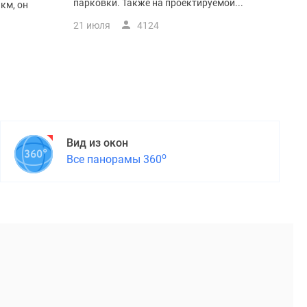
парковки. Также на проектируемой...
км, он
21 июля
4124
Вид из окон
о
Все панорамы 360