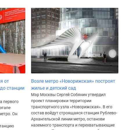
я от
Возле метро «Новорижская» построят
до станции
жилье и детский сад
Мэр Москвы Сергей Собянин утвердил
проект планировки территории
а первого
транспортного узла «Новорижская». В его
 этапе
состав войдут строящаяся станция Рублево-
метро. Он
Архангельской линии метро, останови
наземного транспорта и перехватывающие
станцию