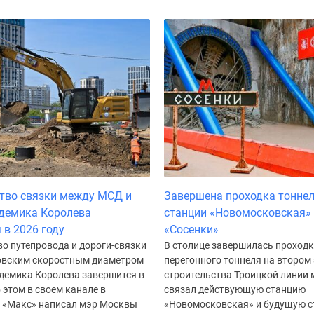
тво связки между МСД и
Завершена проходка тоннел
демика Королева
станции «Новомосковская» 
 в 2026 году
«Сосенки»
о путепровода и дороги-связки
В столице завершилась проходк
вским скоростным диаметром
перегонного тоннеля на втором
адемика Королева завершится в
строительства Троицкой линии 
б этом в своем канале в
связал действующую станцию
 «Макс» написал мэр Москвы
«Новомосковская» и будущую 