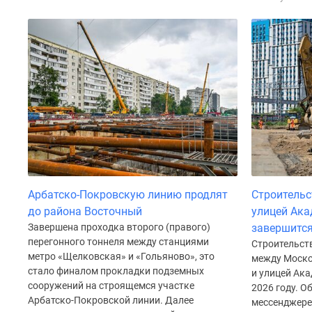
Рассрочка
Траншевая
ипотека
Дома
и
коттеджи
Коттеджные
поселки
в
Новой
Москве
Готовые
коттеджные
поселки
Арбатско-Покровскую линию продлят
Строительс
Строящиеся
до района Восточный
улицей Ака
коттеджные
Завершена проходка второго (правого)
завершится
поселки
перегонного тоннеля между станциями
Коттеджные
Строительств
поселки
метро «Щелковская» и «Гольяново», это
между Моско
в
стало финалом прокладки подземных
и улицей Ак
лесу
сооружений на строящемся участке
2026 году. О
Коттеджные
Арбатско-Покровской линии. Далее
мессенджере