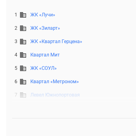
1
ЖК «Лучи»
2
ЖК «Зиларт»
3
ЖК «Квартал Герцена»
4
Квартал Мит
5
ЖК «СОУЛ»
6
Квартал «Метроном»
7
Левел Южнопортовая