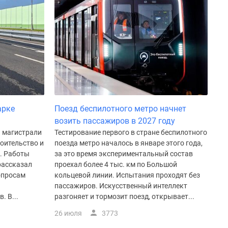
арке
Поезд беспилотного метро начнет
возить пассажиров в 2027 году
а магистрали
Тестирование первого в стране беспилотного
роительство и
поезда метро началось в январе этого года,
г. Работы
за это время экспериментальный состав
рассказал
проехал более 4 тыс. км по Большой
опросам
кольцевой линии. Испытания проходят без
пассажиров. Искусственный интеллект
. В...
разгоняет и тормозит поезд, открывает...
26 июля
3773