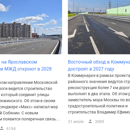
 на Ярославском
Восточный обход в Коммун
ии МЖД откроют в 2028
достроят в 2027 году
В Коммунарке в рамках проект
районного значения ведутся ст
ком направлении Московской
реконструкция более 7 км доро
оги ведется строительство
выполнят в два этапа. Об этом 
, который соединит улицы
заместитель мэра Москвы по в
енжинского. Об этом в своем
градостроительной политики и
ссенджере «Макс» написал мэр
строительства Владимир Ефимов
ей Собянин. С новым
 появится поперечная связь...
31 июля
3089
6194