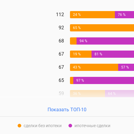
112
24 %
76 %
92
65 %
68
94 %
67
19 %
81 %
67
43 %
57 %
65
97 %
59
36 %
64 %
Показать ТОП-10
сделки без ипотеки
ипотечные сделки