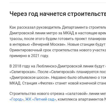
Специальные
предложения
Коммерческие
Через год начнется строительст
помещения
Продавцы
и
Как рассказал руководитель Департамента строител
застройщики
Дмитровской линии метро за МКАД в настоящее врем
Панорамы
новостроек
трассы, после этого будем готовить проект планировк
Видеообзор
в интервью «Вечерней Москве». Новые станции будут
новостроек
Ориентировочный срок строительства нового участка
Экспертиза
примерно в 2021 году.
новостроек
Экология
В 2018 году на Люблинско-Дмитровской линии будут
Москвы
и
«Селигерская». После «Селигерской» планируется по
Подмосковья
«Дмитровское шоссе». Недавно было объявлено о том
Студии
МКАД. Станция «Физтех» станет новой конечной станц
1-
комнатные
Строительство нового отрезка «салатовой» линии м
2-
«Город»
,
ЖК «Летний сад»
, комплекса апартаментов N
комнатные
3-