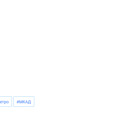
етро
#МКАД