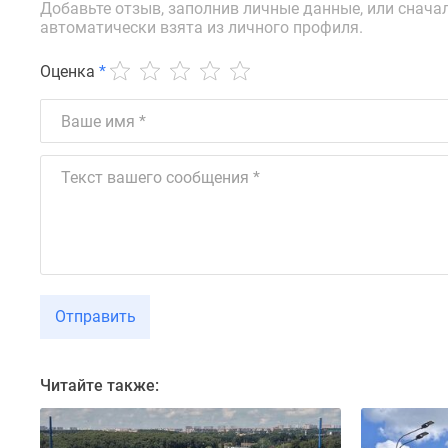
новостроек
Добавьте отзыв, заполнив личные данные, или снача
Эксперты
автоматически взята из личного профиля.
и
авторы
Оценка
*
О
проекте
Контакты
Реклама
на
сайте
Vk
Дзен
Машино-
места
Апартаменты
#траншевая
Отправить
ипотека
#рассрочка
ИТ-
ипотека
Читайте также:
Квартиры
со
скидками