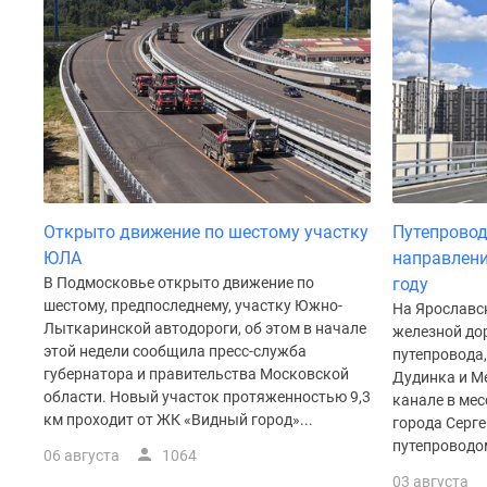
до
41%
Видео
360°
новостроек
Субсидированная
застройщиком
Rutube
Поиск
дома
Открыто движение по шестому участку
Путепровод
в
ЮЛА
направлен
Москве
Программа
В Подмосковье открыто движение по
году
реновации
шестому, предпоследнему, участку Южно-
На Ярославс
в
Лыткаринской автодороги, об этом в начале
железной дор
Москве
этой недели сообщила пресс-служба
путепровода
Новостройки
губернатора и правительства Московской
Дудинка и М
премиум-
области. Новый участок протяженностью 9,3
канале в ме
класса
км проходит от ЖК «Видный город»...
города Серг
Новостройки
путепроводом
бизнес-
06 августа
1064
класса
03 августа