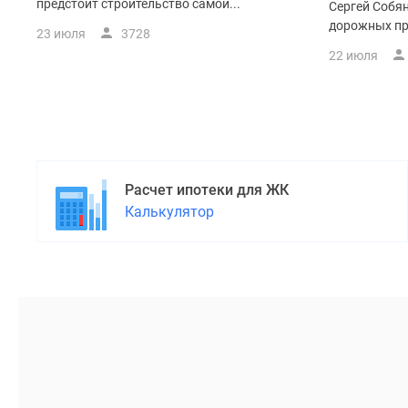
поселки
предстоит строительство самой...
Сергей Собя
у
дорожных пр
23 июля
3728
водоема
Коттеджные
22 июля
поселки
в
ипотеку
Бизнес-
центры
Коттеджи
Скидки
Расчет ипотеки для ЖК
и
Калькулятор
акции
Макс