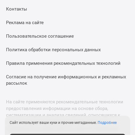
Дома
Контакты
и
коттеджи
Реклама на сайте
Коттеджные
поселки
Пользовательское соглашение
в
Новой
Политика обработки персональных данных
Москве
Готовые
Правила применения рекомендательных технологий
коттеджные
поселки
Согласие на получение информационных и рекламных
рассылок
Строящиеся
коттеджные
поселки
На сайте применяются рекомендательные технологии
Коттеджные
предоставления информации на основе сбора,
поселки
систематизации и анализа сведений, относящихся к
в
предпочтениям пользователей сети «Интернет»,
Сайт использует ваши куки и прочие метаданные.
Подробнее
лесу
находящихся на территории Российской Федерации.
Коттеджные