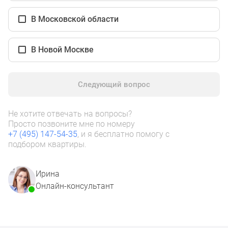
1-
комнатные
В Московской области
2-
комнатные
В Новой Москве
3-
комнатные
Квартиры
Следующий вопрос
на
карте
Ипотечный
Не хотите отвечать на вопросы?
Просто позвоните мне по номеру
калькулятор
+7 (495) 147-54-35
, и я бесплатно помогу с
Семейная
подбором квартиры.
ипотека
Военная
Ирина
ипотека
Онлайн-консультант
Банки
и
программы
Медиа