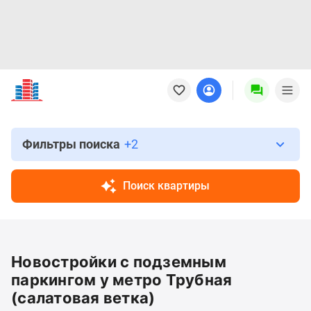
Новостройки
Квартиры
Ипотека
Новостройки
Москвы
Фильтры поиска
+2
Новостройки
Подмосковья
Поиск квартиры
Новостройки
Новой
Москвы
Готовые
Новостройки с подземным
новостройки
Новостройки
паркингом у метро Трубная
на
(салатовая ветка)
карте