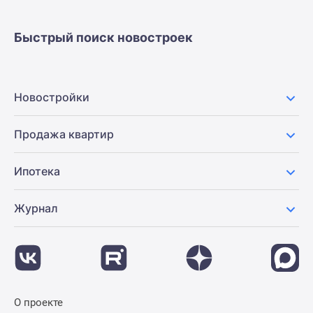
застройщиком
Rutube
Быстрый поиск новостроек
Поиск
дома
в
Москве
Новостройки
Программа
реновации
Продажа квартир
в
Москве
Ипотека
Новостройки
премиум-
класса
Журнал
Новостройки
бизнес-
класса
Рассрочка
Траншевая
О проекте
ипотека