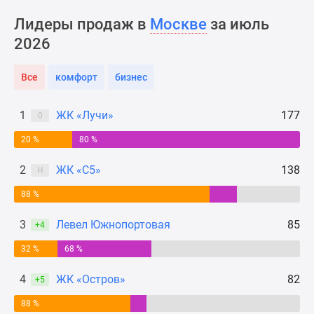
Новости
Лидеры продаж в
Москве
за июль
недвижимости
2026
Мнение
эксперта
Аналитика
Все
комфорт
бизнес
рынка
Покупателю
1
ЖК «Лучи»
177
0
Экспертиза
20 %
80 %
новостроек
Эксперты
2
ЖК «С5»
138
Н
и
авторы
88 %
О
3
Левел Южнопортовая
85
+4
проекте
Контакты
32 %
68 %
Реклама
4
ЖК «Остров»
82
на
+5
сайте
88 %
Vk