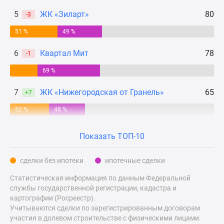
Дзен
5
ЖК «Зиларт»
80
-3
Машино-
51 %
49 %
места
Апартаменты
6
Квартал Мит
78
-1
#траншевая
ипотека
69 %
#рассрочка
7
ЖК «Нижегородская от Гранель»
65
+7
ИТ-
ипотека
52 %
48 %
Квартиры
со
Показать ТОП-10
скидками
до
сделки без ипотеки
ипотечные сделки
41%
Статистическая информация по данным Федеральной
Видео
службы государственной регистрации, кадастра и
360°
картографии (Росреестр).
новостроек
Учитываются сделки по зарегистрированным договорам
Субсидированная
участия в долевом строительстве с физическими лицами.