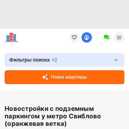
Новостройки
Квартиры
Ипотека
Новостройки
Москвы
Фильтры поиска
+2
Новостройки
Подмосковья
Поиск квартиры
Новостройки
Новой
Москвы
Готовые
Новостройки с подземным
новостройки
Новостройки
паркингом у метро Свиблово
на
(оранжевая ветка)
карте