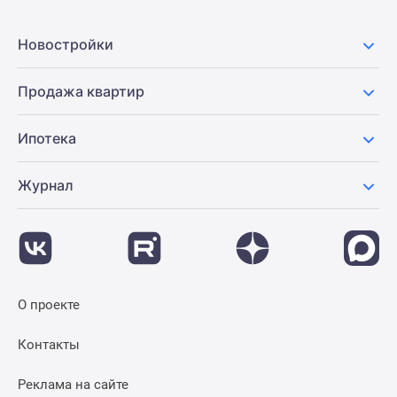
Новости
недвижимости
Новостройки
Мнение
эксперта
Продажа квартир
Аналитика
рынка
Ипотека
Покупателю
Экспертиза
новостроек
Журнал
Эксперты
и
авторы
О
проекте
О проекте
Контакты
Реклама
Контакты
на
сайте
Реклама на сайте
Vk