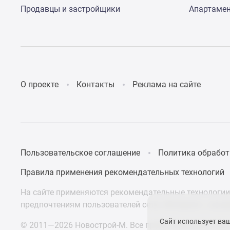
поселки
Продавцы и застройщики
Апартаме
у
водоема
Коттеджные
поселки
в
ипотеку
Бизнес-
центры
О проекте
Контакты
Реклама на сайте
Коттеджи
Скидки
и
акции
Макс
Пользовательское соглашение
Политика обработ
Правила применения рекомендательных технологий
На сайте применяются рекомендательные технологии 
предпочтениям пользователей сети «Интернет», нахо
Сайт использует ва
© 2011—2026 Новострой-М. Все права защищены. Всё,