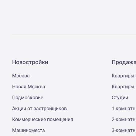
Рассрочка
Траншевая
ипотека
Дома
и
коттеджи
Коттеджные
поселки
в
Новой
Новостройки
Продажа
Москве
Готовые
коттеджные
Москва
Квартиры 
поселки
Новая Москва
Квартиры
Строящиеся
коттеджные
Подмосковье
Студии
поселки
Коттеджные
Акции от застройщиков
1-комнат
поселки
в
Коммерческие помещения
2-комнат
лесу
Коттеджные
Машиноместа
3-комнат