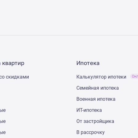
 квартир
Ипотека
со скидками
Калькулятор ипотеки
Он
Семейная ипотека
Военная ипотека
ные
ИТ-ипотека
ные
От застройщика
ные
В рассрочку