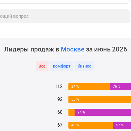
ющий вопрос
Лидеры продаж в
Москве
за июнь 2026
Все
комфорт
бизнес
112
24 %
76 %
92
65 %
68
94 %
67
43 %
57 %