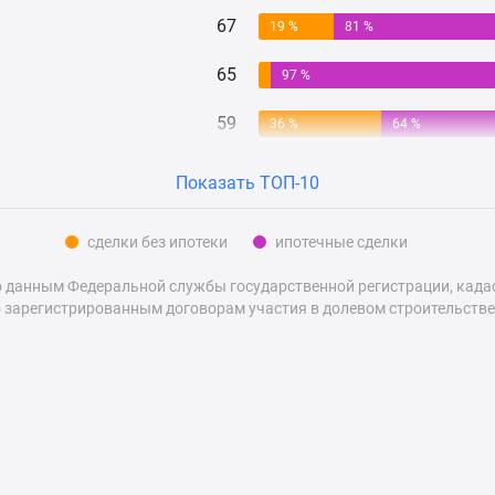
67
19 %
81 %
65
97 %
59
36 %
64 %
Показать ТОП-10
сделки без ипотеки
ипотечные сделки
 данным Федеральной службы государственной регистрации, кадаст
 зарегистрированным договорам участия в долевом строительстве