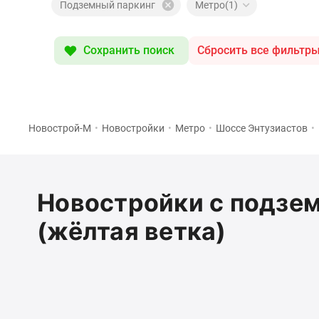
Специальные
Подземный паркинг
Метро(1)
предложения
Коммерческие
помещения
Сохранить поиск
Сбросить все фильтр
Продавцы
и
застройщики
Панорамы
новостроек
Видеообзор
Новострой-М
•
Новостройки
•
Метро
•
Шоссе Энтузиастов
•
новостроек
Экспертиза
новостроек
Экология
Новостройки с подзе
Москвы
и
(жёлтая ветка)
Подмосковья
Студии
1-
комнатные
2-
комнатные
3-