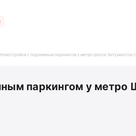
ы
Новостройки с подземным паркингом у метро Шоссе Энтузиастов (
мным паркингом у метро 