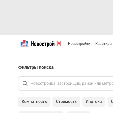
Новостройки
Квартиры
Новостройки
Квартиры
Ипотека
Новостройки
Москвы
Новостройки
Фильтры поиска
Подмосковья
Новостройки
Новой
Москвы
Новостройка, застройщик, район или метр
Готовые
новостройки
Новостройки
Комнатность
Стоимость
Ипотека
на
карте