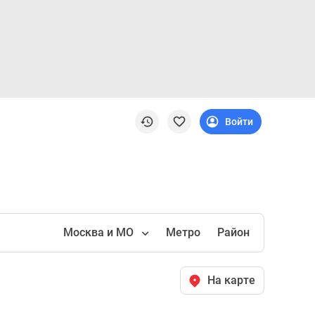
Войти
Москва и МО
Метро
Район
На карте