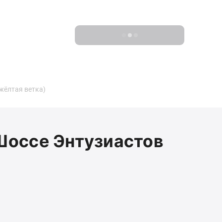
Показать 0 новостроек
жёлтая ветка)
Шоссе Энтузиастов