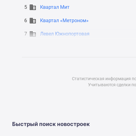
до
5
Квартал Мит
41%
Видео
6
Квартал «Метроном»
360°
новостроек
7
Левел Южнопортовая
Субсидированная
застройщиком
Rutube
Поиск
дома
в
Москве
Программа
Статистическая информация по
реновации
Учитываются сделки по
в
Москве
Новостройки
премиум-
класса
Новостройки
Быстрый поиск новостроек
бизнес-
класса