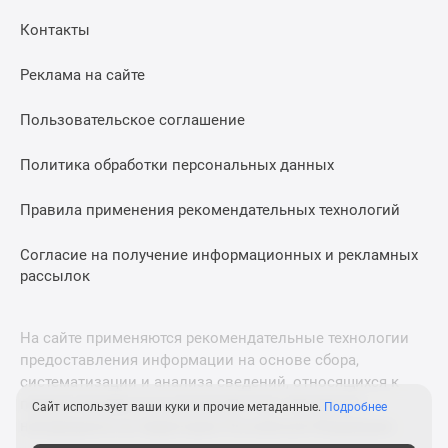
Дома
Контакты
и
коттеджи
Реклама на сайте
Коттеджные
поселки
Пользовательское соглашение
в
Новой
Политика обработки персональных данных
Москве
Готовые
Правила применения рекомендательных технологий
коттеджные
поселки
Согласие на получение информационных и рекламных
рассылок
Строящиеся
коттеджные
поселки
На сайте применяются рекомендательные технологии
Коттеджные
предоставления информации на основе сбора,
поселки
систематизации и анализа сведений, относящихся к
в
предпочтениям пользователей сети «Интернет»,
Сайт использует ваши куки и прочие метаданные.
Подробнее
лесу
находящихся на территории Российской Федерации.
Коттеджные