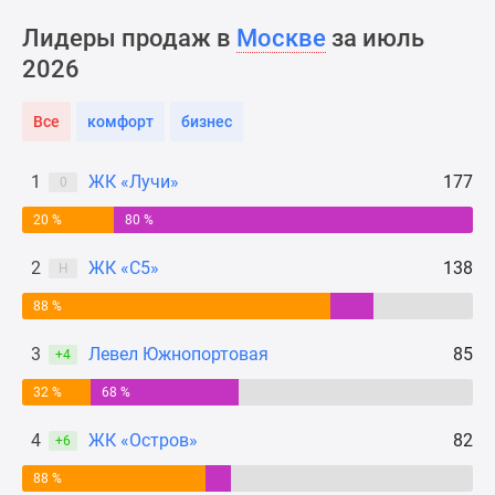
Новости
Лидеры продаж в
Москве
за июль
недвижимости
2026
Мнение
эксперта
Аналитика
Все
комфорт
бизнес
рынка
Покупателю
1
ЖК «Лучи»
177
0
Экспертиза
20 %
80 %
новостроек
Эксперты
2
ЖК «С5»
138
Н
и
авторы
88 %
О
3
Левел Южнопортовая
85
+4
проекте
Контакты
32 %
68 %
Реклама
4
ЖК «Остров»
82
на
+6
сайте
88 %
Vk