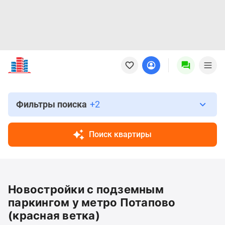
Новостройки
Квартиры
Ипотека
Новостройки
Москвы
Фильтры поиска
+2
Новостройки
Подмосковья
Поиск квартиры
Новостройки
Новой
Москвы
Готовые
Новостройки с подземным
новостройки
Новостройки
паркингом у метро Потапово
на
(красная ветка)
карте