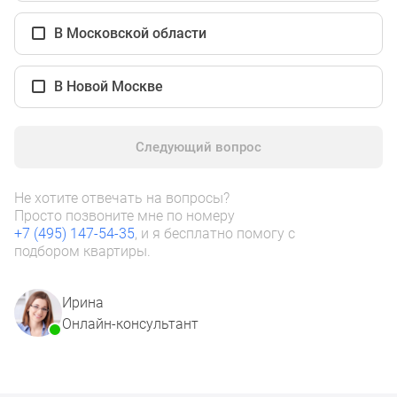
1-
комнатные
В Московской области
2-
комнатные
В Новой Москве
3-
комнатные
Квартиры
Следующий вопрос
на
карте
Ипотечный
Не хотите отвечать на вопросы?
Просто позвоните мне по номеру
калькулятор
+7 (495) 147-54-35
, и я бесплатно помогу с
Семейная
подбором квартиры.
ипотека
Военная
Ирина
ипотека
Онлайн-консультант
Банки
и
программы
Медиа