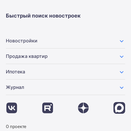
застройщиком
Rutube
Быстрый поиск новостроек
Поиск
дома
в
Москве
Новостройки
Программа
реновации
Продажа квартир
в
Москве
Ипотека
Новостройки
премиум-
класса
Журнал
Новостройки
бизнес-
класса
Рассрочка
Траншевая
О проекте
ипотека