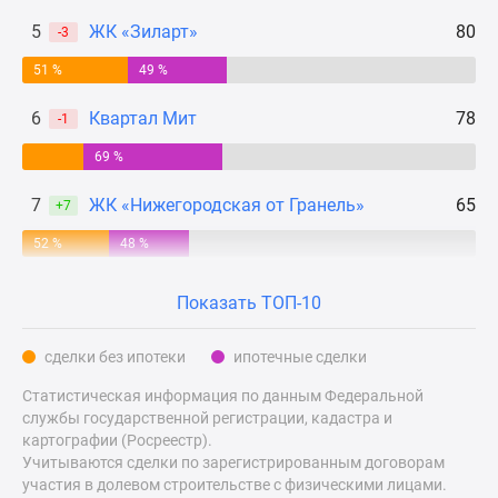
Дзен
5
ЖК «Зиларт»
80
-3
Машино-
51 %
49 %
места
Апартаменты
6
Квартал Мит
78
-1
#траншевая
ипотека
69 %
#рассрочка
7
ЖК «Нижегородская от Гранель»
65
+7
ИТ-
ипотека
52 %
48 %
Квартиры
со
Показать ТОП-10
скидками
до
сделки без ипотеки
ипотечные сделки
41%
Статистическая информация по данным Федеральной
Видео
службы государственной регистрации, кадастра и
360°
картографии (Росреестр).
новостроек
Учитываются сделки по зарегистрированным договорам
Субсидированная
участия в долевом строительстве с физическими лицами.