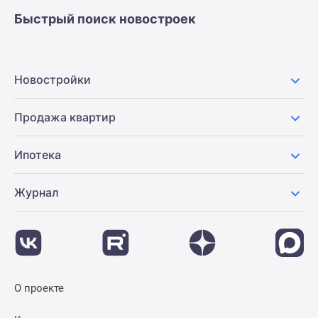
застройщиком
Быстрый поиск новостроек
Rutube
Поиск
дома
в
Новостройки
Москве
Программа
Продажа квартир
реновации
в
Ипотека
Москве
Новостройки
Журнал
премиум-
класса
Новостройки
бизнес-
класса
Рассрочка
О проекте
Траншевая
ипотека