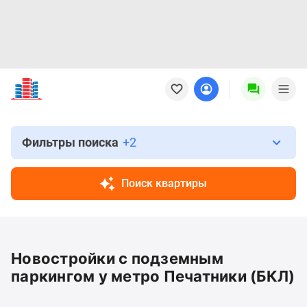
Новостройки
Квартиры
Ипотека
Новостройки
Москвы
Фильтры поиска
+2
Новостройки
Подмосковья
Поиск квартиры
Новостройки
Новой
Москвы
Готовые
Новостройки с подземным
новостройки
Новостройки
паркингом у метро Печатники (БКЛ)
на
карте