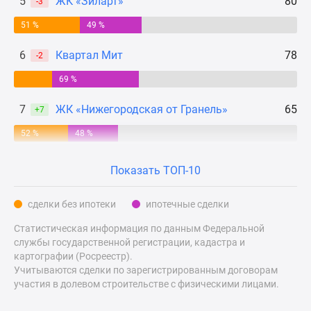
5
ЖК «Зиларт»
80
-3
Дзен
51 %
49 %
Машино-
места
6
Квартал Мит
78
-2
Апартаменты
69 %
#траншевая
ипотека
7
ЖК «Нижегородская от Гранель»
65
+7
#рассрочка
ИТ-
52 %
48 %
ипотека
Квартиры
Показать ТОП-10
со
скидками
сделки без ипотеки
ипотечные сделки
до
Статистическая информация по данным Федеральной
41%
службы государственной регистрации, кадастра и
Видео
картографии (Росреестр).
360°
Учитываются сделки по зарегистрированным договорам
новостроек
участия в долевом строительстве с физическими лицами.
Субсидированная