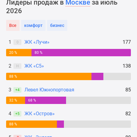
Лидеры продаж в
Москве
за июль
Новости
2026
недвижимости
Мнение
Все
комфорт
бизнес
эксперта
Аналитика
рынка
1
ЖК «Лучи»
177
0
Покупателю
20 %
80 %
Экспертиза
новостроек
2
ЖК «С5»
138
Н
Эксперты
88 %
и
авторы
3
Левел Южнопортовая
85
+4
О
проекте
32 %
68 %
Контакты
4
ЖК «Остров»
82
+5
Реклама
на
88 %
сайте
Vk