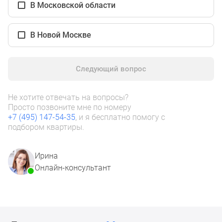
1-
В Московской области
комнатные
2-
В Новой Москве
комнатные
3-
комнатные
Следующий вопрос
Квартиры
на
Не хотите отвечать на вопросы?
карте
Просто позвоните мне по номеру
Ипотечный
+7 (495) 147-54-35
, и я бесплатно помогу с
калькулятор
подбором квартиры.
Семейная
ипотека
Ирина
Военная
Онлайн-консультант
ипотека
Банки
и
программы
Медиа