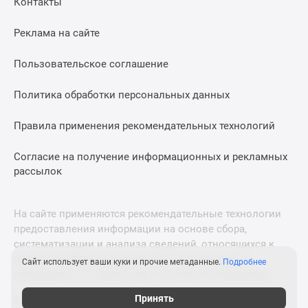
Контакты
Дома
и
Реклама на сайте
коттеджи
Коттеджные
Пользовательское соглашение
поселки
в
Политика обработки персональных данных
Новой
Москве
Правила применения рекомендательных технологий
Готовые
Согласие на получение информационных и рекламных
коттеджные
рассылок
поселки
Строящиеся
коттеджные
На сайте применяются рекомендательные технологии
поселки
предоставления информации на основе сбора,
Коттеджные
систематизации и анализа сведений, относящихся к
поселки
предпочтениям пользователей сети «Интернет»,
Сайт использует ваши куки и прочие метаданные.
Подробнее
в
находящихся на территории Российской Федерации.
лесу
Принять
© 2011—2026 Новострой-М. Все права защищены. Всё,
Коттеджные