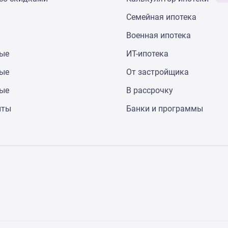
Семейная ипотека
Военная ипотека
ные
ИТ-ипотека
ные
От застройщика
ные
В рассрочку
нты
Банки и программы