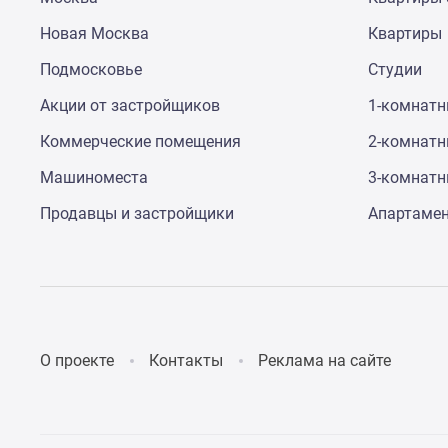
до
Новая Москва
Квартиры
41%
Видео
Подмосковье
Студии
360°
новостроек
Акции от застройщиков
1-комнат
Субсидированная
застройщиком
Коммерческие помещения
2-комнат
Rutube
Поиск
Машиноместа
3-комнат
дома
Продавцы и застройщики
Апартаме
в
Москве
Программа
реновации
в
Москве
Новостройки
премиум-
О проекте
Контакты
Реклама на сайте
класса
Новостройки
бизнес-
класса