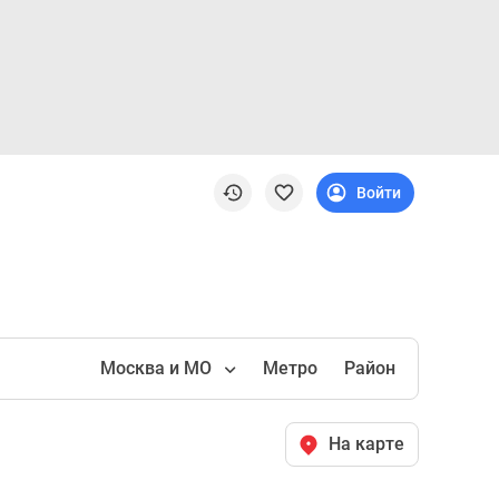
Войти
Москва и МО
Метро
Район
На карте