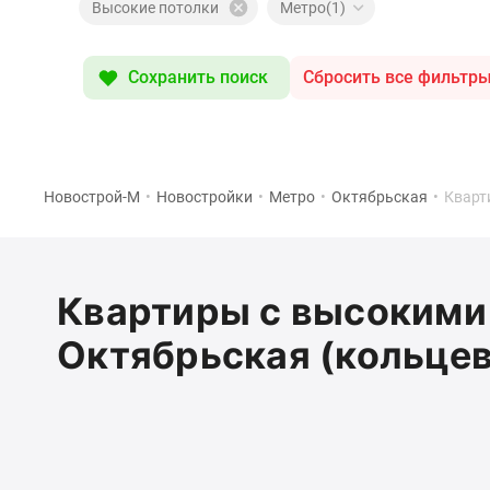
Специальные
Высокие потолки
Метро(1)
предложения
Коммерческие
помещения
Сохранить поиск
Сбросить все фильтр
Продавцы
и
застройщики
Панорамы
новостроек
Видеообзор
Новострой-М
•
Новостройки
•
Метро
•
Октябрьская
•
Кварт
новостроек
Экспертиза
новостроек
Экология
Квартиры с высокими 
Москвы
и
Октябрьская (кольцев
Подмосковья
Студии
1-
комнатные
2-
комнатные
3-