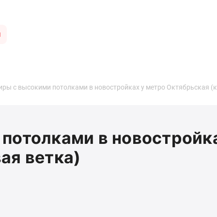
ы
иры с высокими потолками в новостройках у метро Октябрьская (к
потолками в новостройк
ая ветка)