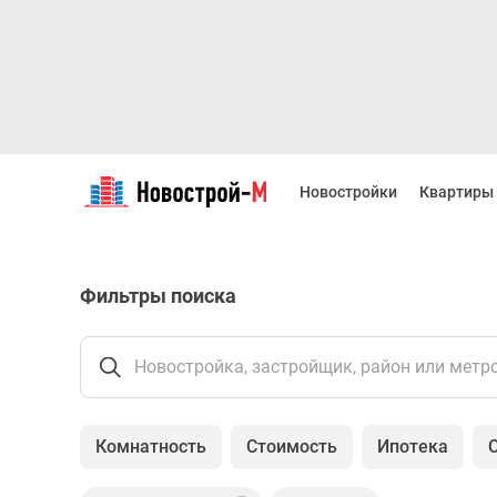
Новостройки
Квартиры
Новостройки
Квартиры
Ипотека
Новостройки
Москвы
Новостройки
Фильтры поиска
Подмосковья
Новостройки
Новой
Москвы
Новостройка, застройщик, район или метр
Готовые
новостройки
Новостройки
Комнатность
Стоимость
Ипотека
на
карте